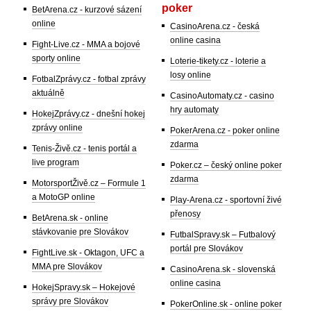
poker
BetArena.cz - kurzové sázení
online
CasinoArena.cz - česká
online casina
Fight-Live.cz - MMA a bojové
sporty online
Loterie-tikety.cz - loterie a
losy online
FotbalZprávy.cz - fotbal zprávy
aktuálně
CasinoAutomaty.cz - casino
hry automaty
HokejZprávy.cz - dnešní hokej
zprávy online
PokerArena.cz - poker online
zdarma
Tenis-Živě.cz - tenis portál a
live program
Poker.cz – český online poker
zdarma
MotorsportŽivě.cz – Formule 1
a MotoGP online
Play-Arena.cz - sportovní živé
přenosy
BetArena.sk - online
stávkovanie pre Slovákov
FutbalSpravy.sk – Futbalový
portál pre Slovákov
FightLive.sk - Oktagon, UFC a
MMA pre Slovákov
CasinoArena.sk - slovenská
online casina
HokejSpravy.sk – Hokejové
správy pre Slovákov
PokerOnline.sk - online poker