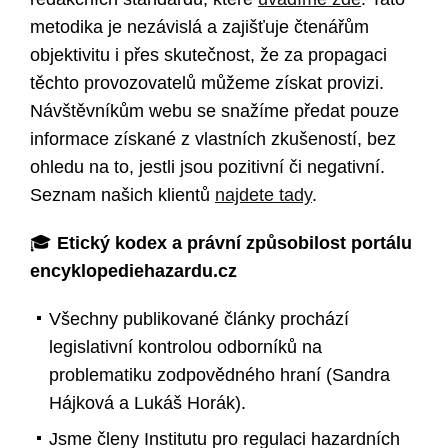
metodika je nezávislá a zajišťuje čtenářům
objektivitu i přes skutečnost, že za propagaci
těchto provozovatelů můžeme získat provizi.
Návštěvníkům webu se snažíme předat pouze
informace získané z vlastních zkušeností, bez
ohledu na to, jestli jsou pozitivní či negativní.
Seznam našich klientů
najdete tady
.
🎓
Etický kodex a právní způsobilost portálu
encyklopediehazardu.cz
Všechny publikované články prochází
legislativní kontrolou odborníků na
problematiku zodpovědného hraní (Sandra
Hájková a Lukáš Horák).
Jsme členy Institutu pro regulaci hazardních