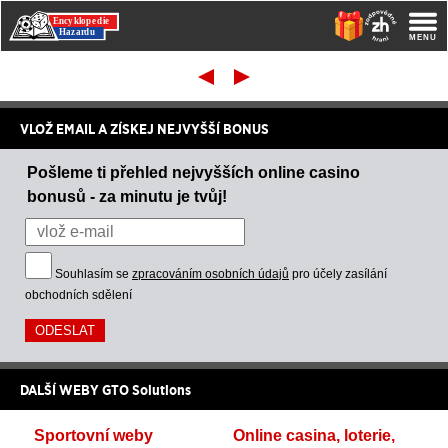
První
Poslední
VLOŽ EMAIL A ZÍSKEJ NEJVYŠŠÍ BONUS
Pošleme ti přehled nejvyšších online casino
bonusů - za minutu je tvůj!
Souhlasím se
zpracováním osobních údajů
pro účely zasílání
obchodních sdělení
DALŠÍ WEBY GTO Solutions
Sportovní weby
Online casina, loterie,