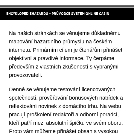
ENCYKLOPEDIEHAZARDU – PRŮVODCE SVĚTEM ONLINE CASIN
Na našich stránkách se věnujeme důkladnému
mapování hazardního průmyslu na českém
internetu. Primárním cílem je čtenářům přinášet
objektivní a pravdivé informace. Ty čerpáme
především z vlastních zkušeností s vybranými
provozovateli.
Denně se věnujeme testování licencovaných
společností, prověřování bonusových nabídek a
reflektování novinek z domácího trhu. Na webu
pracují proškolení redaktoři a odborní poradci,
kteří patří mezi absolutní špičku ve svém oboru.
Proto vám můžeme přinášet obsah s vysokou