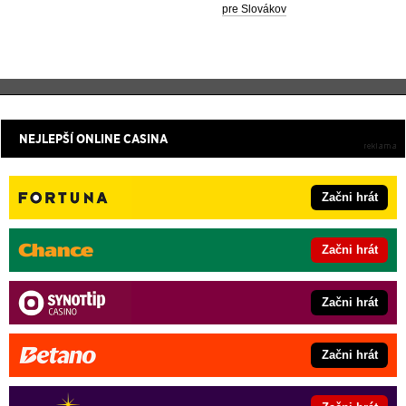
pre Slovákov
NEJLEPŠÍ ONLINE CASINA
Začni hrát
Začni hrát
Začni hrát
Začni hrát