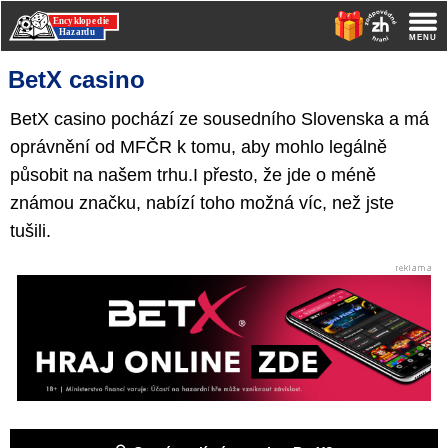
BetX casino
BetX casino pochází ze sousedního Slovenska a má
oprávnění od MFČR k tomu, aby mohlo legálně
působit na našem trhu.I přesto, že jde o méně
známou značku, nabízí toho možná víc, než jste
tušili.