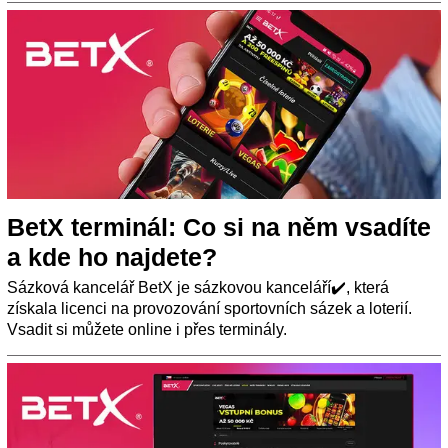
BetX terminál: Co si na něm vsadíte
a kde ho najdete?
Sázková kancelář BetX je sázkovou kanceláří✔️, která
získala licenci na provozování sportovních sázek a loterií.
Vsadit si můžete online i přes terminály.