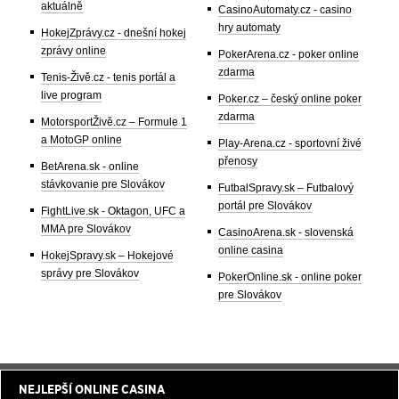
aktuálně
CasinoAutomaty.cz - casino
hry automaty
HokejZprávy.cz - dnešní hokej
zprávy online
PokerArena.cz - poker online
zdarma
Tenis-Živě.cz - tenis portál a
live program
Poker.cz – český online poker
zdarma
MotorsportŽivě.cz – Formule 1
a MotoGP online
Play-Arena.cz - sportovní živé
přenosy
BetArena.sk - online
stávkovanie pre Slovákov
FutbalSpravy.sk – Futbalový
portál pre Slovákov
FightLive.sk - Oktagon, UFC a
MMA pre Slovákov
CasinoArena.sk - slovenská
online casina
HokejSpravy.sk – Hokejové
správy pre Slovákov
PokerOnline.sk - online poker
pre Slovákov
NEJLEPŠÍ ONLINE CASINA