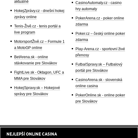
aktuálně
CasinoAutomaty.cz - casino
hry automaty
HokejZprávy.cz - dnešní hokej
zprávy online
PokerArena.cz - poker online
zdarma
Tenis-Živě.cz - tenis portál a
live program
Poker.cz – český online poker
zdarma
MotorsportŽivě.cz – Formule 1
a MotoGP online
Play-Arena.cz - sportovní živé
přenosy
BetArena.sk - online
stávkovanie pre Slovákov
FutbalSpravy.sk – Futbalový
portál pre Slovákov
FightLive.sk - Oktagon, UFC a
MMA pre Slovákov
CasinoArena.sk - slovenská
online casina
HokejSpravy.sk – Hokejové
správy pre Slovákov
PokerOnline.sk - online poker
pre Slovákov
NEJLEPŠÍ ONLINE CASINA