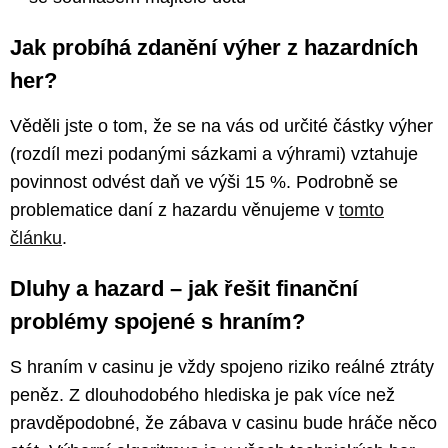
Jak probíhá zdanění výher z hazardních
her?
Věděli jste o tom, že se na vás od určité částky výher
(rozdíl mezi podanými sázkami a výhrami) vztahuje
povinnost odvést daň ve výši 15 %. Podrobně se
problematice daní z hazardu věnujeme v
tomto
článku
.
Dluhy a hazard – jak řešit finanční
problémy spojené s hraním?
S hraním v casinu je vždy spojeno riziko reálné ztráty
peněz. Z dlouhodobého hlediska je pak více než
pravděpodobné, že zábava v casinu bude hráče něco