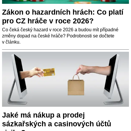
Zákon o hazardních hrách: Co platí
pro CZ hráče v roce 2026?
Co čeká český hazard v roce 2026 a budou mít případné
změny dopad na české hráče? Podrobnosti se dočtete
v článku.
Jaké má nákup a prodej
sázkařských a casinových účtů