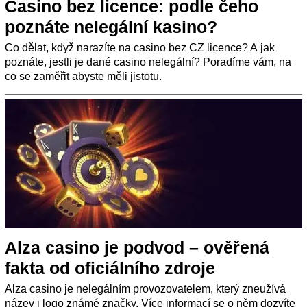
Casino bez licence: podle čeho
poznáte nelegální kasino?
Co dělat, když narazíte na casino bez CZ licence? A jak
poznáte, jestli je dané casino nelegální? Poradíme vám, na
co se zaměřit abyste měli jistotu.
Alza casino je podvod – ověřená
fakta od oficiálního zdroje
Alza casino je nelegálním provozovatelem, který zneužívá
název i logo známé značky. Více informací se o něm dozvíte