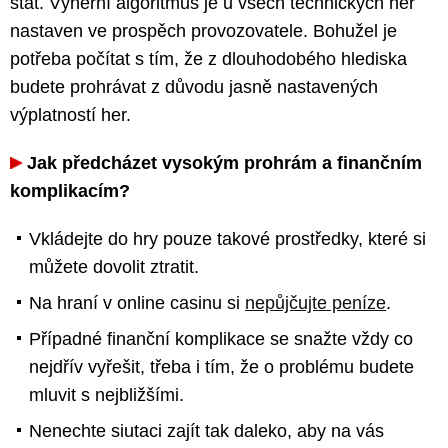
stát. Výherní algoritmus je u všech technických her
nastaven ve prospěch provozovatele. Bohužel je
potřeba počítat s tím, že z dlouhodobého hlediska
budete prohrávat z důvodu jasně nastavených
výplatností her.
Jak předcházet vysokým prohrám a finančním
komplikacím?
Vkládejte do hry pouze takové prostředky, které si
můžete dovolit ztratit.
Na hraní v online casinu si
nepůjčujte peníze
.
Případné finanční komplikace se snažte vždy co
nejdřív vyřešit, třeba i tím, že o problému budete
mluvit s nejbližšími.
Nenechte siutaci zajít tak daleko, aby na vás