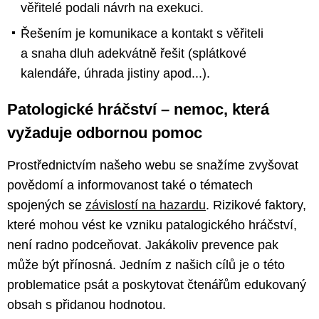
věřitelé podali návrh na exekuci.
Řešením je komunikace a kontakt s věřiteli
a snaha dluh adekvátně řešit (splátkové
kalendáře, úhrada jistiny apod...).
Patologické hráčství – nemoc, která
vyžaduje odbornou pomoc
Prostřednictvím našeho webu se snažíme zvyšovat
povědomí a informovanost také o tématech
spojených se
závislostí na hazardu
. Rizikové faktory,
které mohou vést ke vzniku patalogického hráčství,
není radno podceňovat. Jakákoliv prevence pak
může být přínosná. Jedním z našich cílů je o této
problematice psát a poskytovat čtenářům edukovaný
obsah s přidanou hodnotou.