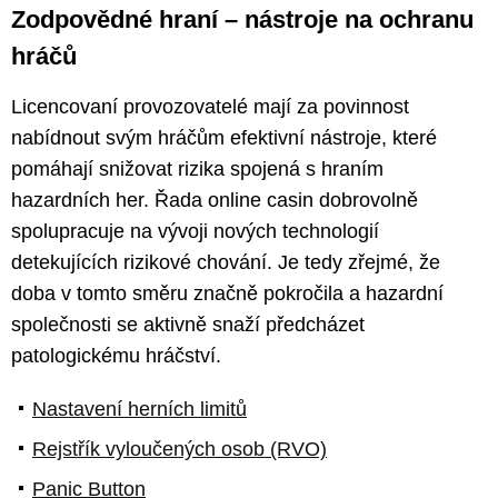
Zodpovědné hraní – nástroje na ochranu
hráčů
Licencovaní provozovatelé mají za povinnost
nabídnout svým hráčům efektivní nástroje, které
pomáhají snižovat rizika spojená s hraním
hazardních her. Řada online casin dobrovolně
spolupracuje na vývoji nových technologií
detekujících rizikové chování. Je tedy zřejmé, že
doba v tomto směru značně pokročila a hazardní
společnosti se aktivně snaží předcházet
patologickému hráčství.
Nastavení herních limitů
Rejstřík vyloučených osob (RVO)
Panic Button