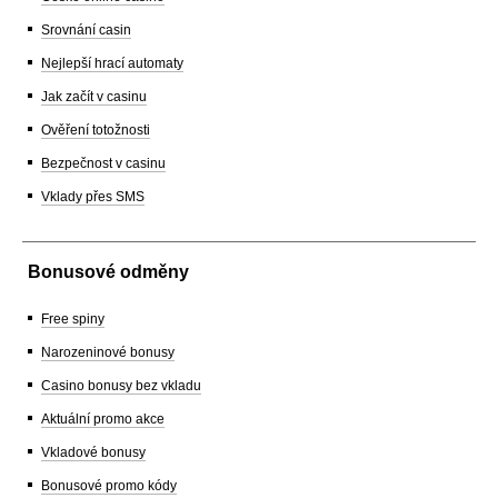
Srovnání casin
Nejlepší hrací automaty
Jak začít v casinu
Ověření totožnosti
Bezpečnost v casinu
Vklady přes SMS
Bonusové odměny
Free spiny
Narozeninové bonusy
Casino bonusy bez vkladu
Aktuální promo akce
Vkladové bonusy
Bonusové promo kódy