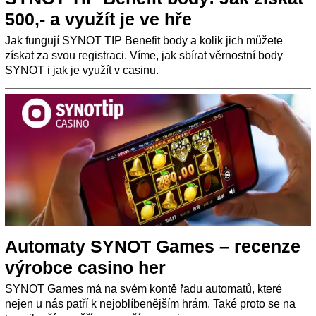
500,- a využít je ve hře
Jak fungují SYNOT TIP Benefit body a kolik jich můžete
získat za svou registraci. Víme, jak sbírat věrnostní body
SYNOT i jak je využít v casinu.
Automaty SYNOT Games – recenze
výrobce casino her
SYNOT Games má na svém kontě řadu automatů, které
nejen u nás patří k nejoblíbenějším hrám. Také proto se na