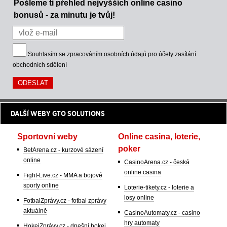
Pošleme ti přehled nejvyšších online casino
bonusů - za minutu je tvůj!
Souhlasím se
zpracováním osobních údajů
pro účely zasílání
obchodních sdělení
DALŠÍ WEBY GTO SOLUTIONS
Sportovní weby
Online casina, loterie,
poker
BetArena.cz - kurzové sázení
online
CasinoArena.cz - česká
online casina
Fight-Live.cz - MMA a bojové
sporty online
Loterie-tikety.cz - loterie a
losy online
FotbalZprávy.cz - fotbal zprávy
aktuálně
CasinoAutomaty.cz - casino
hry automaty
HokejZprávy.cz - dnešní hokej