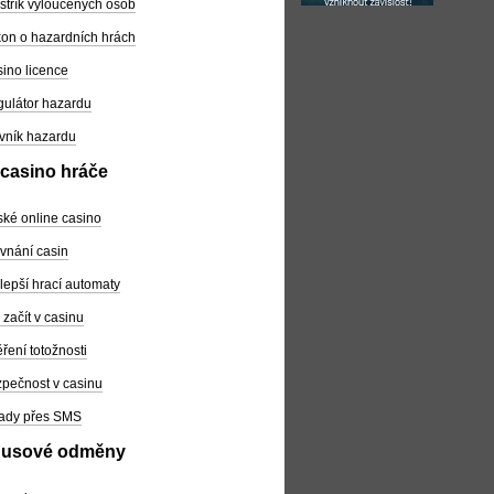
střík vyloučených osob
on o hazardních hrách
ino licence
ulátor hazardu
vník hazardu
 casino hráče
ké online casino
vnání casin
lepší hrací automaty
 začít v casinu
ření totožnosti
pečnost v casinu
ady přes SMS
usové odměny