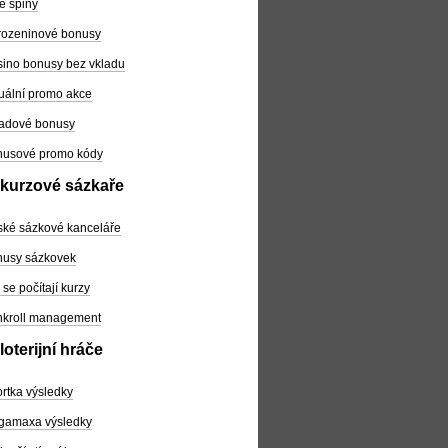
e spiny
ozeninové bonusy
ino bonusy bez vkladu
uální promo akce
adové bonusy
nusové promo kódy
 kurzové sázkaře
ké sázkové kanceláře
usy sázkovek
 se počítají kurzy
kroll management
loterijní hráče
rtka výsledky
gamaxa výsledky