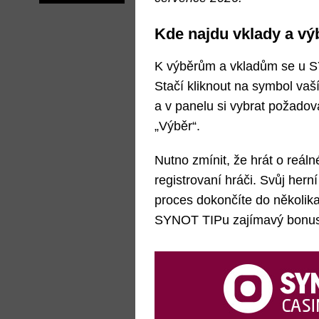
Kde najdu vklady a v
K výběrům a vkladům se u S
Stačí kliknout na symbol va
a v panelu si vybrat požado
„Výběr“.
Nutno zmínit, že hrát o reál
registrovaní hráči. Svůj hern
proces dokončíte do několika
SYNOT TIPu zajímavý bonus