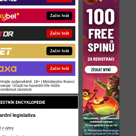
Začni hrát
Začni hrát
Začni hrát
Začni hrát
Hrajte zodpovědně. 18+ | Ministerstvo financí
varuje: Účastí na hazardní hře může
vzniknout závislost.
ESTNÍK ENCYKLOPEDIE
rdní legislativa
 z výhry