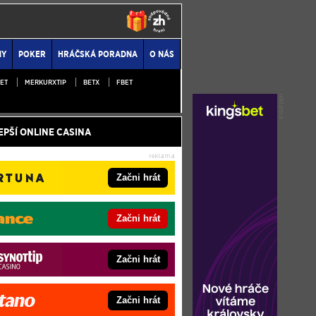
NY
POKER
HRÁČSKÁ PORADNA
O NÁS
ET
MERKURXTIP
BETX
FBET
EPŠÍ ONLINE CASINA
Začni hrát
Začni hrát
Začni hrát
Začni hrát