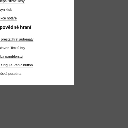
lepší stírací losy
wyn klub
kce notáře
povědné hraní
 přestat hrát automaty
tavení limitů hry
ba gamblerství
 funguje Panic button
čská poradna