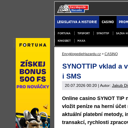
LEGISLATIVA A HISTORIE
CASINO
PROM
FORTUNA
TIPSPORT
SYNOTTIP
SAZKA H
KINGSBET
MAXA
EncyklopedieHazardu.cz
>
CASINO
SYNOTTIP vklad a vý
i SMS
20.07.2026 00:20
| Autor:
Jakub Di
Online casino SYNOT TIP n
vložit peníze na herní účet 
aktuální platební metody, i
transakcí, rychlosti zpracov