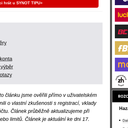
ci hrát u SYNOT TIPU
ěry
konta
 výběr
otazy
o článku jsme ověřili přímo v uživatelském
ROZC
i o vlastní zkušenosti s registrací, vklady
Haza
 účtu. Článek průběžně aktualizujeme při
o limitů. Článek je aktuální ke dni 17.
Daň