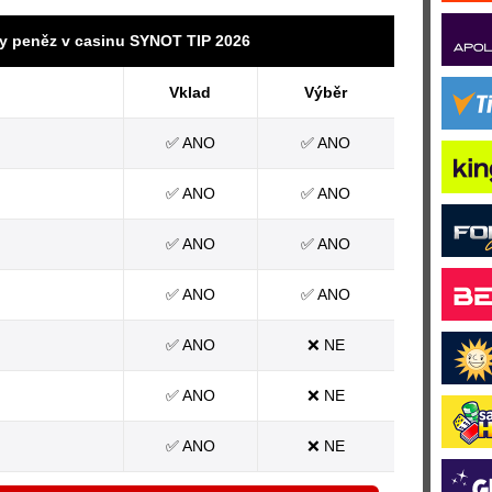
ry peněz v casinu SYNOT TIP 2026
Vklad
Výběr
✅ ANO
✅ ANO
✅ ANO
✅ ANO
✅ ANO
✅ ANO
✅ ANO
✅ ANO
✅ ANO
❌ NE
✅ ANO
❌ NE
✅ ANO
❌ NE