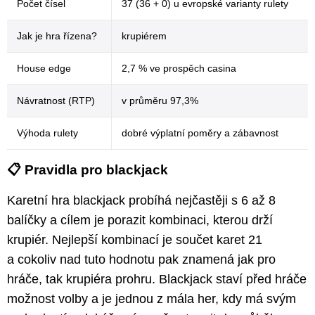
Počet čísel
37 (36 + 0) u evropské varianty rulety
Jak je hra řízena?
krupiérem
House edge
2,7 % ve prospěch casina
Návratnost (RTP)
v průměru 97,3%
Výhoda rulety
dobré výplatní poměry a zábavnost
📋 Pravidla pro blackjack
Karetní hra blackjack probíhá nejčastěji s 6 až 8
balíčky a cílem je porazit kombinaci, kterou drží
krupiér. Nejlepší kombinací je součet karet 21
a cokoliv nad tuto hodnotu pak znamená jak pro
hráče, tak krupiéra prohru. Blackjack staví před hráče
možnost volby a je jednou z mála her, kdy má svým