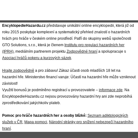
EncyklopedieHazardu.cz
představuje unikátní online encyklopedii, která již od
roku 2015 poskytuje komplexní a systematický přehled znalostí o hazardních
hrách pro hráče v českém online prostředí. Patří do skupiny webů společnosti
GTO Solutions, s.r.o., která je členem
Institutu pro regulaci hazardních her
(IPRH)
, mediálním partnerem projektu
Zodpovědné hraní
a spolupracuje s
Asociací hráčů pokeru a kurzových sázek
.
Hrajte zodpovědně
a pro zábavu! Zákaz účasti osob mladších 18 let na
hazardní hře. Ministerstvo financí varuje: Účastí na hazardní hře může vzniknout
závislost!
Využití bonusů je podmíněno registrací u provozovatele –
informace zde
. Na
EncyklopedieHazardu.cz nejsou provozovány hazardní hry ani zde neprobíhá
zprostředkování jakýchkoliv plateb.
Pomoc pro hráče hazardních her a osoby blízké:
Seznam adiktologických
služeb v ČR
,
Mapa pomoci
,
Národní stránky pro snížení nebezpečí hazardního
hraní
.