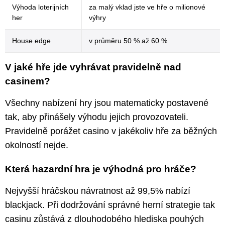
Výhoda loterijních
za malý vklad jste ve hře o milionové
her
výhry
House edge
v průměru 50 % až 60 %
V jaké hře jde vyhrávat pravidelně nad
casinem?
Všechny nabízení hry jsou matematicky postavené
tak, aby přinášely výhodu jejich provozovateli.
Pravidelně porážet casino v jakékoliv hře za běžných
okolností nejde.
Která hazardní hra je výhodná pro hráče?
Nejvyšší hráčskou návratnost až 99,5% nabízí
blackjack. Při dodržování správné herní strategie tak
casinu zůstává z dlouhodobého hlediska pouhých