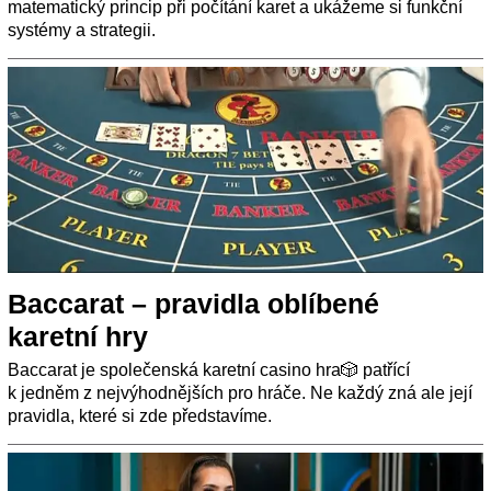
matematický princip při počítání karet a ukážeme si funkční
systémy a strategii.
Baccarat – pravidla oblíbené
karetní hry
Baccarat je společenská karetní casino hra🎲 patřící
k jedněm z nejvýhodnějších pro hráče. Ne každý zná ale její
pravidla, které si zde představíme.