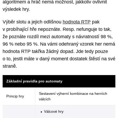
algoritmem a hráč nemá možnost, jakkoliv ovlivnit
výsledek hry.
Výběr slotu a jejich odlišnou
hodnota RTP
pak
v probíhající hře nepoznáte. Resp. nefunguje to tak,
že poznáte rozdíl mezi automaty s návratností 98 %,
96 % nebo 95 %. Na vámi odehraný vzorek her nemá
hodnota RTP takřka žádný dopad. Jde tedy pouze
o to, jestli máte v daný moment dostatek štěstí na své
straně.
Základní pravidla pro automaty
Sestavení výherní kombinace na herních
Princip hry
válcích
Válcové hry