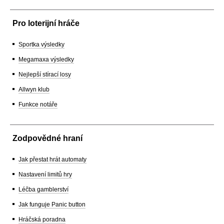
Pro loterijní hráče
Sportka výsledky
Megamaxa výsledky
Nejlepší stírací losy
Allwyn klub
Funkce notáře
Zodpovědné hraní
Jak přestat hrát automaty
Nastavení limitů hry
Léčba gamblerství
Jak funguje Panic button
Hráčská poradna