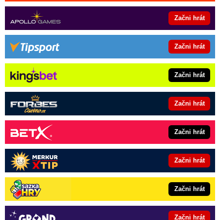
Začni hrát
Začni hrát
Začni hrát
Začni hrát
Začni hrát
Začni hrát
Začni hrát
Začni hrát