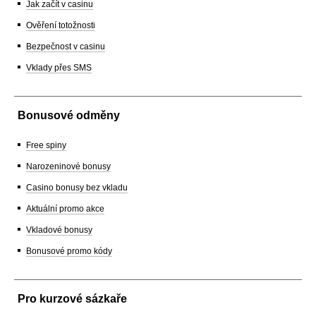
Jak začít v casinu
Ověření totožnosti
Bezpečnost v casinu
Vklady přes SMS
Bonusové odměny
Free spiny
Narozeninové bonusy
Casino bonusy bez vkladu
Aktuální promo akce
Vkladové bonusy
Bonusové promo kódy
Pro kurzové sázkaře