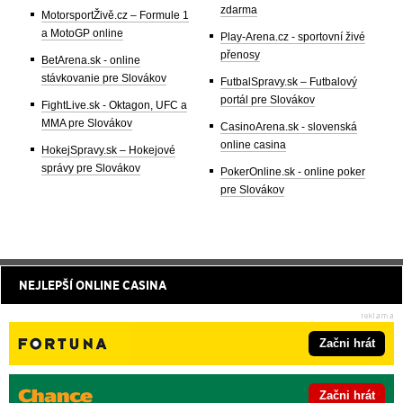
zdarma
MotorsportŽivě.cz – Formule 1
a MotoGP online
Play-Arena.cz - sportovní živé
přenosy
BetArena.sk - online
stávkovanie pre Slovákov
FutbalSpravy.sk – Futbalový
portál pre Slovákov
FightLive.sk - Oktagon, UFC a
MMA pre Slovákov
CasinoArena.sk - slovenská
online casina
HokejSpravy.sk – Hokejové
správy pre Slovákov
PokerOnline.sk - online poker
pre Slovákov
NEJLEPŠÍ ONLINE CASINA
Začni hrát
Začni hrát