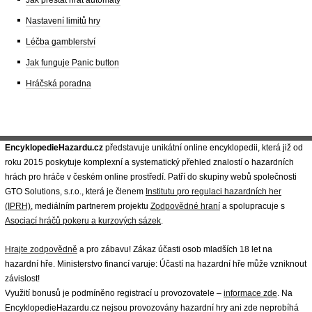
Nastavení limitů hry
Léčba gamblerství
Jak funguje Panic button
Hráčská poradna
EncyklopedieHazardu.cz
představuje unikátní online encyklopedii, která již od
roku 2015 poskytuje komplexní a systematický přehled znalostí o hazardních
hrách pro hráče v českém online prostředí. Patří do skupiny webů společnosti
GTO Solutions, s.r.o., která je členem
Institutu pro regulaci hazardních her
(IPRH)
, mediálním partnerem projektu
Zodpovědné hraní
a spolupracuje s
Asociací hráčů pokeru a kurzových sázek
.
Hrajte zodpovědně
a pro zábavu! Zákaz účasti osob mladších 18 let na
hazardní hře. Ministerstvo financí varuje: Účastí na hazardní hře může vzniknout
závislost!
Využití bonusů je podmíněno registrací u provozovatele –
informace zde
. Na
EncyklopedieHazardu.cz nejsou provozovány hazardní hry ani zde neprobíhá