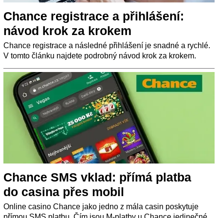
Chance registrace a přihlášení:
návod krok za krokem
Chance registrace a následné přihlášení je snadné a rychlé.
V tomto článku najdete podrobný návod krok za krokem.
Chance SMS vklad: přímá platba
do casina přes mobil
Online casino Chance jako jedno z mála casin poskytuje
přímou SMS platbu. Čím jsou M-platby u Chance jedinečné