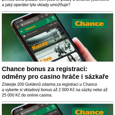
a jaký operátor tyto vklady umožňuje?
Chance bonus za registraci:
odměny pro casino hráče i sázkaře
Získejte 200 Goldenů zdarma za registraci u Chance
a vyberte si vkladový bonus až 2 000 Kč na sázky nebo až
25 000 Kč do online casina.