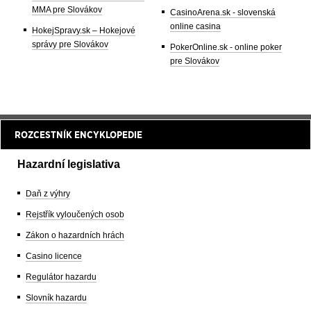
MMA pre Slovákov
CasinoArena.sk - slovenská
online casina
HokejSpravy.sk – Hokejové
správy pre Slovákov
PokerOnline.sk - online poker
pre Slovákov
ROZCESTNÍK ENCYKLOPEDIE
Hazardní legislativa
Daň z výhry
Rejstřík vyloučených osob
Zákon o hazardních hrách
Casino licence
Regulátor hazardu
Slovník hazardu