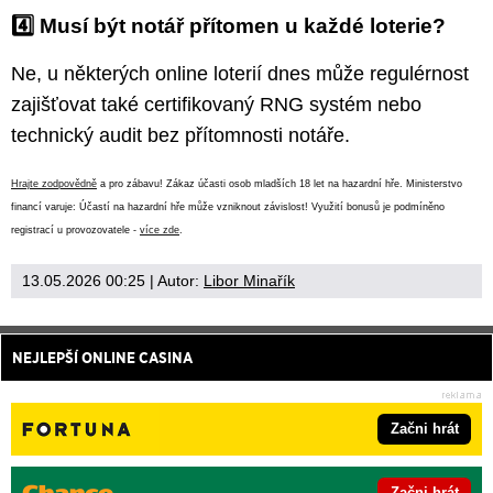
4️⃣ Musí být notář přítomen u každé loterie?
Ne, u některých online loterií dnes může regulérnost
zajišťovat také certifikovaný RNG systém nebo
technický audit bez přítomnosti notáře.
Hrajte zodpovědně
a pro zábavu! Zákaz účasti osob mladších 18 let na hazardní hře. Ministerstvo
financí varuje: Účastí na hazardní hře může vzniknout závislost! Využití bonusů je podmíněno
registrací u provozovatele -
více zde
.
13.05.2026 00:25
| Autor:
Libor Minařík
NEJLEPŠÍ ONLINE CASINA
Začni hrát
Začni hrát