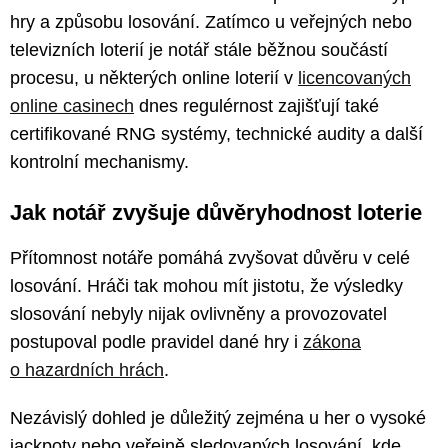
hry a způsobu losování. Zatímco u veřejných nebo
televizních loterií je notář stále běžnou součástí
procesu, u některých online loterií v
licencovaných
online casinech
dnes regulérnost zajišťují také
certifikované RNG systémy, technické audity a další
kontrolní mechanismy.
Jak notář zvyšuje důvěryhodnost loterie
Přítomnost notáře pomáhá zvyšovat důvěru v celé
losování. Hráči tak mohou mít jistotu, že výsledky
slosování nebyly nijak ovlivněny a provozovatel
postupoval podle pravidel dané hry i
zákona
o hazardních hrách
.
Nezávislý dohled je důležitý zejména u her o vysoké
jackpoty nebo veřejně sledovaných losování, kde