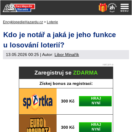
EncyklopedieHazardu.cz
>
Loterie
Kdo je notář a jaká je jeho funkce
u losování loterií?
13.05.2026 00:25
| Autor:
Libor Minařík
Zaregistruj se
ZDARMA
Získej bonus za registraci:
HRAJ
300 Kč
NYNÍ
HRAJ
300 Kč
NYNÍ