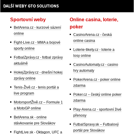
DALŠÍ WEBY GTO SOLUTIONS
Sportovní weby
Online casina, loterie,
poker
BetArena.cz - kurzové sázení
online
CasinoArena.cz - česká
online casina
Fight-Live.cz - MMA a bojové
sporty online
Loterie-tikety.cz - loterie a
losy online
FotbalZprávy.cz - fotbal zprávy
aktuálně
CasinoAutomaty.cz - casino
hry automaty
HokejZprávy.cz - dnešní hokej
zprávy online
PokerArena.cz - poker online
zdarma
Tenis-Živě.cz - tenis portál a
live program
Poker.cz – český online poker
zdarma
MotorsportŽivě.cz – Formule 1
a MotoGP online
Play-Arena.cz - sportovní živé
přenosy
BetArena.sk - online
stávkovanie pre Slovákov
FutbalSpravy.sk – Futbalový
portál pre Slovákov
FightLive.sk - Oktagon, UFC a