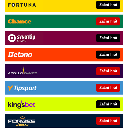
Začni hrát
Začni hrát
Začni hrát
Začni hrát
Začni hrát
Začni hrát
Začni hrát
Začni hrát