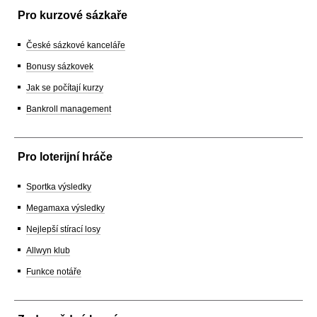
Pro kurzové sázkaře
České sázkové kanceláře
Bonusy sázkovek
Jak se počítají kurzy
Bankroll management
Pro loterijní hráče
Sportka výsledky
Megamaxa výsledky
Nejlepší stírací losy
Allwyn klub
Funkce notáře