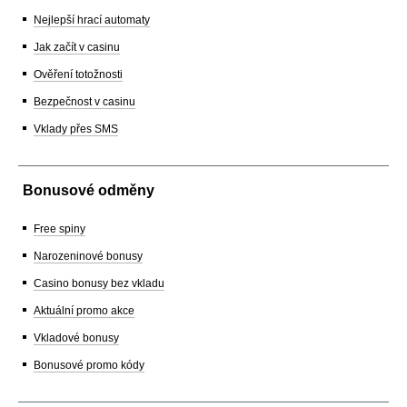
Nejlepší hrací automaty
Jak začít v casinu
Ověření totožnosti
Bezpečnost v casinu
Vklady přes SMS
Bonusové odměny
Free spiny
Narozeninové bonusy
Casino bonusy bez vkladu
Aktuální promo akce
Vkladové bonusy
Bonusové promo kódy