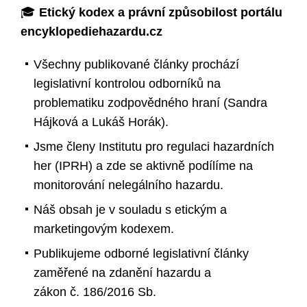
🎓
Etický kodex a právní způsobilost portálu
encyklopediehazardu.cz
Všechny publikované články prochází
legislativní kontrolou odborníků na
problematiku zodpovědného hraní (Sandra
Hájková a Lukáš Horák).
Jsme členy Institutu pro regulaci hazardních
her (IPRH) a zde se aktivně podílíme na
monitorování nelegálního hazardu.
Náš obsah je v souladu s etickým a
marketingovým kodexem.
Publikujeme odborné legislativní články
zaměřené na zdanění hazardu a
zákon č. 186/2016 Sb.