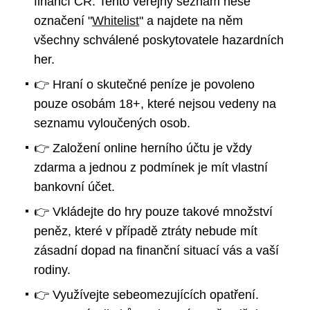
financí ČR. Tento veřejný seznam nese
označení "
Whitelist
" a najdete na něm
všechny schválené poskytovatele hazardních
her.
👉 Hraní o skutečné peníze je povoleno
pouze osobám 18+, které nejsou vedeny na
seznamu vyloučených osob.
👉 Založení online herního účtu je vždy
zdarma a jednou z podmínek je mít vlastní
bankovní účet.
👉 Vkládejte do hry pouze takové množství
peněz, které v případě ztráty nebude mít
zásadní dopad na finanční situací vás a vaší
rodiny.
👉 Využívejte sebeomezujících opatření.