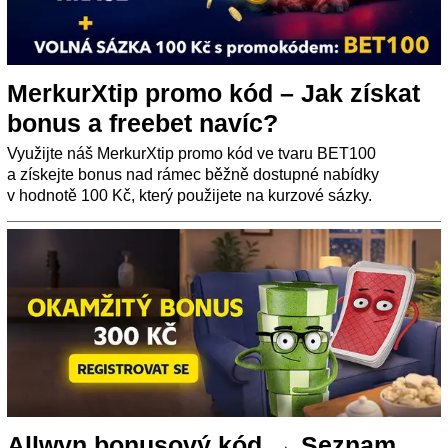
MerkurXtip promo kód – Jak získat
bonus a freebet navíc?
Využijte náš MerkurXtip promo kód ve tvaru BET100
a získejte bonus nad rámec běžně dostupné nabídky
v hodnotě 100 Kč, který použijete na kurzové sázky.
Allwyn bonusový kód → Seznam