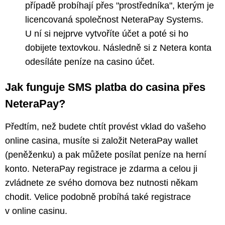
případě probíhají přes "prostředníka", kterým je
licencovaná společnost NeteraPay Systems.
U ní si nejprve vytvoříte účet a poté si ho
dobijete textovkou. Následně si z Netera konta
odesíláte peníze na casino účet.
Jak funguje SMS platba do casina přes
NeteraPay?
Předtím, než budete chtít provést vklad do vašeho
online casina, musíte si založit NeteraPay wallet
(peněženku) a pak můžete posílat peníze na herní
konto. NeteraPay registrace je zdarma a celou ji
zvládnete ze svého domova bez nutnosti někam
chodit. Velice podobně probíhá také registrace
v online casinu.