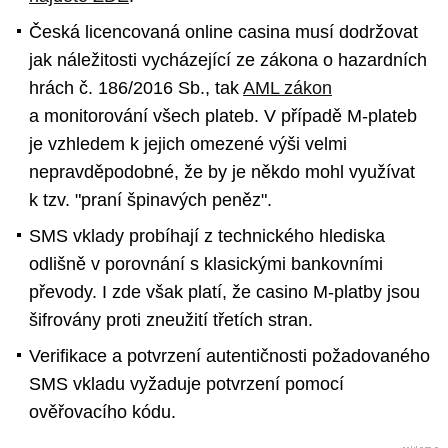
Česká licencovaná online casina musí dodržovat
jak náležitosti vycházející ze zákona o hazardních
hrách č. 186/2016 Sb., tak
AML zákon
a monitorování všech plateb. V případě M-plateb
je vzhledem k jejich omezené výši velmi
nepravděpodobné, že by je někdo mohl využívat
k tzv. "praní špinavých peněz".
SMS vklady probíhají z technického hlediska
odlišně v porovnání s klasickými bankovními
převody. I zde však platí, že casino M-platby jsou
šifrovány proti zneužití třetích stran.
Verifikace a potvrzení autentičnosti požadovaného
SMS vkladu vyžaduje potvrzení pomocí
ověřovacího kódu.