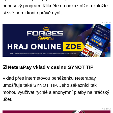
bonusový program. Klikněte na odkaz níže a založte
si své herní konto právě nyní.
☑️ NeteraPay vklad v casinu SYNOT TIP
Vklad přes internetovou peněženku Neterapay
umožňuje také
SYNOT TIP
. Jeho zákazníci tak
mohou využívat rychlé a anonymní platby na hráčský
účet.