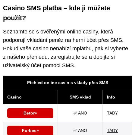
Casino SMS platba – kde ji můžete
použít?
Seznamte se s ověřenými online casiny, která
podporují vkládání peněz na herní účet přes SMS.
Pokud vaše casino nenabízí mplatbu, pak si vyberte
z našeho přehledu, zaregistrujte se a dobijte si
uživatelský účet pomocí SMS.
Přehled online casin s vklady přes SMS
Casino
SMS vklad
Info
Betor
✅ ANO
TADY
Forbes
✅ ANO
TADY