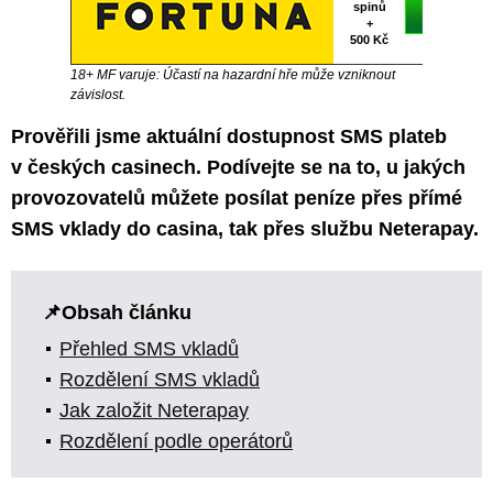
CHCI
spinů
BONUS
+
500 Kč
18+ MF varuje: Účastí na hazardní hře může vzniknout
závislost.
Prověřili jsme aktuální dostupnost SMS plateb
v českých casinech. Podívejte se na to, u jakých
provozovatelů můžete posílat peníze přes přímé
SMS vklady do casina, tak přes službu Neterapay.
Obsah článku
Přehled SMS vkladů
Rozdělení SMS vkladů
Jak založit Neterapay
Rozdělení podle operátorů