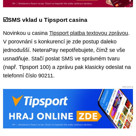
☑️SMS vklad u Tipsport casina
Novinkou u casina
Tipsport platba textovou zprávou
.
V porovnání s konkurencí je zde postup daleko
jednodušší. NeteraPay nepotřebujete, čímž se vše
usnadňuje. Stačí poslat SMS ve správném tvaru
(např. Tipsport 100) a zprávu pak klasicky odeslat na
telefonní číslo 90211.