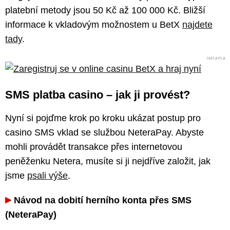
platební metody jsou 50 Kč až 100 000 Kč. Bližší
informace k vkladovým možnostem u BetX
najdete
tady
.
SMS platba casino – jak ji provést?
Nyní si pojďme krok po kroku ukázat postup pro
casino SMS vklad se službou NeteraPay. Abyste
mohli provádět transakce přes internetovou
peněženku Netera, musíte si ji nejdříve založit, jak
jsme
psali výše
.
Návod na dobití herního konta přes SMS
(NeteraPay)