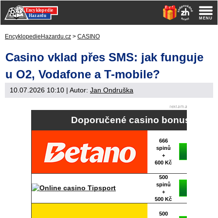
EncyklopedieHazardu.cz
>
CASINO
Casino vklad přes SMS: jak funguje
u O2, Vodafone a T-mobile?
10.07.2026 10:10
| Autor:
Jan Ondruška
Doporučené casino bonusy
666
CHCI
spinů
BONUS
+
600 Kč
500
CHCI
spinů
BONUS
+
500 Kč
500