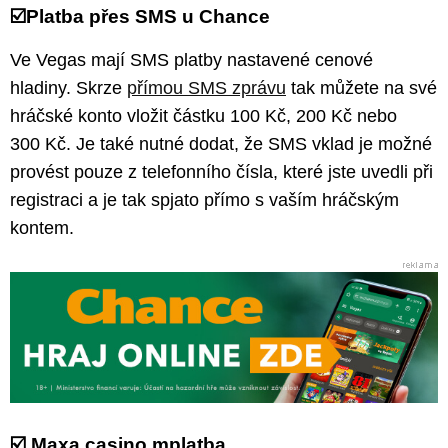
☑️Platba přes SMS u Chance
Ve Vegas mají SMS platby nastavené cenové
hladiny. Skrze
přímou SMS zprávu
tak můžete na své
hráčské konto vložit částku 100 Kč, 200 Kč nebo
300 Kč. Je také nutné dodat, že SMS vklad je možné
provést pouze z telefonního čísla, které jste uvedli při
registraci a je tak spjato přímo s vaším hráčským
kontem.
☑️ Maxa casino mplatba