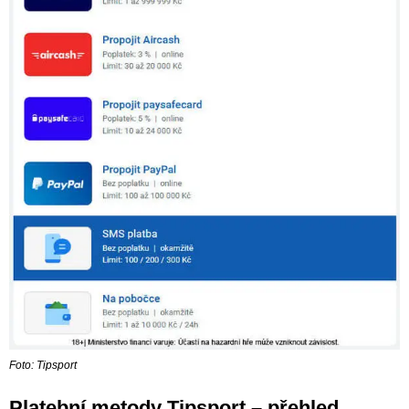
Foto: Tipsport
Platební metody Tipsport – přehled