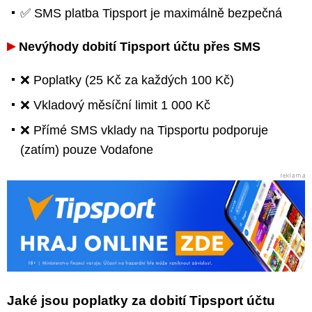
✅ SMS platba Tipsport je maximálně bezpečná
Nevýhody dobití Tipsport účtu přes SMS
❌ Poplatky (25 Kč za každých 100 Kč)
❌ Vkladový měsíční limit 1 000 Kč
❌ Přímé SMS vklady na Tipsportu podporuje
(zatím) pouze Vodafone
Jaké jsou poplatky za dobití Tipsport účtu