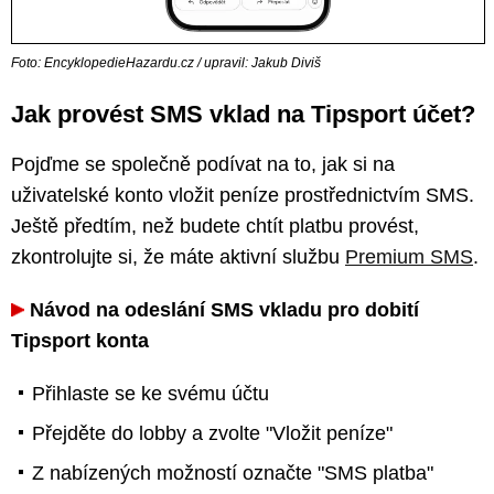
Foto: EncyklopedieHazardu.cz / upravil: Jakub Diviš
Jak provést SMS vklad na Tipsport účet?
Pojďme se společně podívat na to, jak si na
uživatelské konto vložit peníze prostřednictvím SMS.
Ještě předtím, než budete chtít platbu provést,
zkontrolujte si, že máte aktivní službu
Premium SMS
.
Návod na odeslání SMS vkladu pro dobití
Tipsport konta
Přihlaste se ke svému účtu
Přejděte do lobby a zvolte "Vložit peníze"
Z nabízených možností označte "SMS platba"