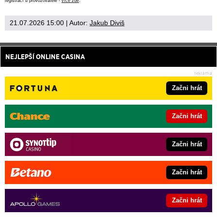
registrací u provozovatele -
více zde
.
21.07.2026 15:00
| Autor:
Jakub Diviš
NEJLEPŠÍ ONLINE CASINA
Začni hrát
Začni hrát
Začni hrát
Začni hrát
Začni hrát