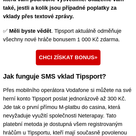
také, jestli a kolik jsou případné poplatky za
vklady přes textové zprávy.
✅
Měli byste vědět
. Tipsport aktuálně odměňuje
všechny nové hráče bonusem 1 000 Kč zdarma.
CHCI ZÍSKAT BONUS
Jak funguje SMS vklad Tipsport?
Přes mobilního operátora Vodafone si můžete na své
herní konto Tipsport poslat jednorázově až 300 Kč.
Jde tak o první přímou M-platbu do casina, která
nevyžaduje využití společnosti Neterapay. Tato
platební metoda je dostupná všem registrovaným
hráčům u Tipsportu, kteří mají současně povolenou