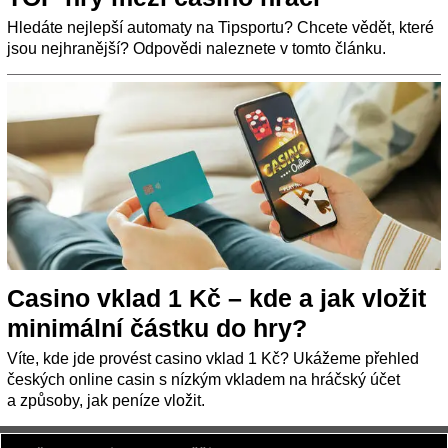
Hledáte nejlepší automaty na Tipsportu? Chcete vědět, které
jsou nejhranější? Odpovědi naleznete v tomto článku.
Casino vklad 1 Kč – kde a jak vložit
minimální částku do hry?
Víte, kde jde provést casino vklad 1 Kč? Ukážeme přehled
českých online casin s nízkým vkladem na hráčský účet
a způsoby, jak peníze vložit.