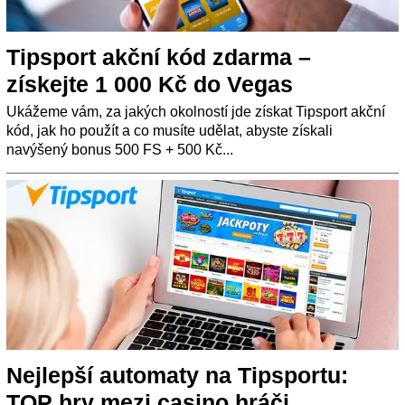
Tipsport akční kód zdarma –
získejte 1 000 Kč do Vegas
Ukážeme vám, za jakých okolností jde získat Tipsport akční
kód, jak ho použít a co musíte udělat, abyste získali
navýšený bonus 500 FS + 500 Kč...
Nejlepší automaty na Tipsportu:
TOP hry mezi casino hráči