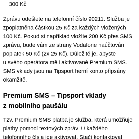
300 Kč
Zprávu odešlete na telefonní číslo 90211. Služba je
zpoplatněna částkou 25 Kč za každých vložených
100 Kč. Pokud si například vložíte 200 Kč přes SMS
zprávu, bude vám ze strany Vodafone naúčtován
poplatek 50 Kč (2x 25 Kč). Důležité je, abyste
u svého operátora měli aktivované Premium SMS.
SMS vklady jsou na Tipsport herní konto připsány
okamžitě.
Premium SMS – Tipsport vklady
z mobilního paušálu
Tzv. Premium SMS platba je služba, která umožňuje
platby pomocí textových zpráv. U každého
telofonního čísla jde aktivovat. Stačí kontaktovat