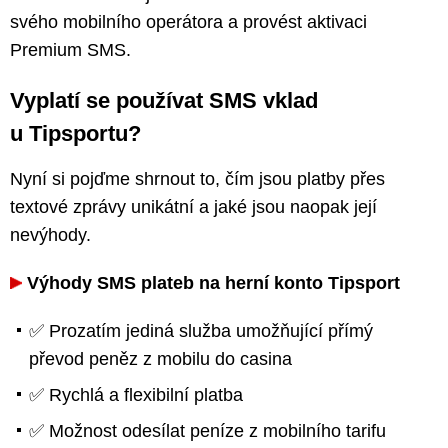
svého mobilního operátora a provést aktivaci
Premium SMS.
Vyplatí se používat SMS vklad
u Tipsportu?
Nyní si pojďme shrnout to, čím jsou platby přes
textové zprávy unikátní a jaké jsou naopak její
nevýhody.
Výhody SMS plateb na herní konto Tipsport
✅ Prozatím jediná služba umožňující přímý
převod peněz z mobilu do casina
✅ Rychlá a flexibilní platba
✅ Možnost odesílat peníze z mobilního tarifu