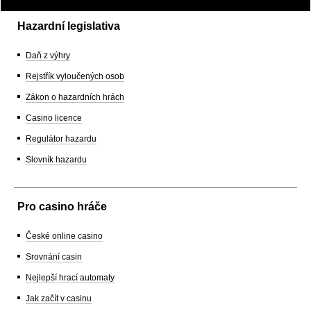
Hazardní legislativa
Daň z výhry
Rejstřík vyloučených osob
Zákon o hazardních hrách
Casino licence
Regulátor hazardu
Slovník hazardu
Pro casino hráče
České online casino
Srovnání casin
Nejlepší hrací automaty
Jak začít v casinu