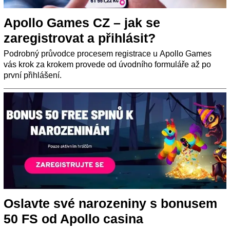
Apollo Games CZ – jak se
zaregistrovat a přihlásit?
Podrobný průvodce procesem registrace u Apollo Games
vás krok za krokem provede od úvodního formuláře až po
první přihlášení.
Oslavte své narozeniny s bonusem
50 FS od Apollo casina