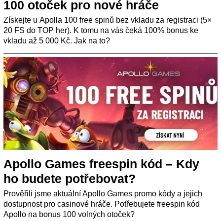
100 otoček pro nové hráče
Získejte u Apolla 100 free spinů bez vkladu za registraci (5×
20 FS do TOP her). K tomu na vás čeká 100% bonus ke
vkladu až 5 000 Kč. Jak na to?
Apollo Games freespin kód – Kdy
ho budete potřebovat?
Prověřili jsme aktuální Apollo Games promo kódy a jejich
dostupnost pro casinové hráče. Potřebujete freespin kód
Apollo na bonus 100 volných otoček?