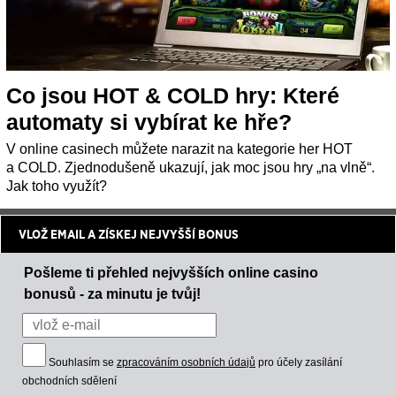
Co jsou HOT & COLD hry: Které
automaty si vybírat ke hře?
V online casinech můžete narazit na kategorie her HOT
a COLD. Zjednodušeně ukazují, jak moc jsou hry „na vlně“.
Jak toho využít?
VLOŽ EMAIL A ZÍSKEJ NEJVYŠŠÍ BONUS
Pošleme ti přehled nejvyšších online casino
bonusů - za minutu je tvůj!
Souhlasím se
zpracováním osobních údajů
pro účely zasílání
obchodních sdělení