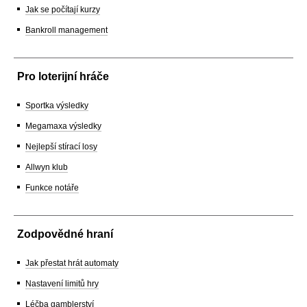
Jak se počítají kurzy
Bankroll management
Pro loterijní hráče
Sportka výsledky
Megamaxa výsledky
Nejlepší stírací losy
Allwyn klub
Funkce notáře
Zodpovědné hraní
Jak přestat hrát automaty
Nastavení limitů hry
Léčba gamblerství