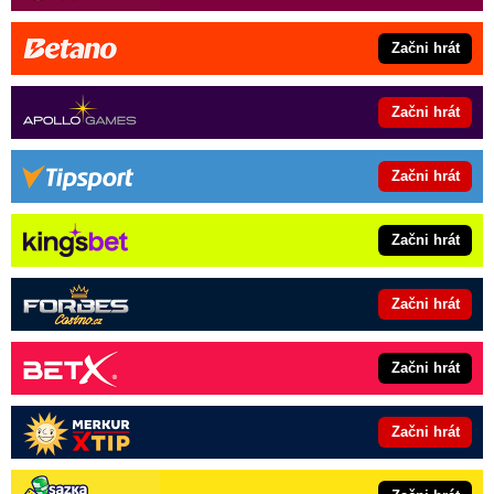
Začni hrát
Začni hrát
Začni hrát
Začni hrát
Začni hrát
Začni hrát
Začni hrát