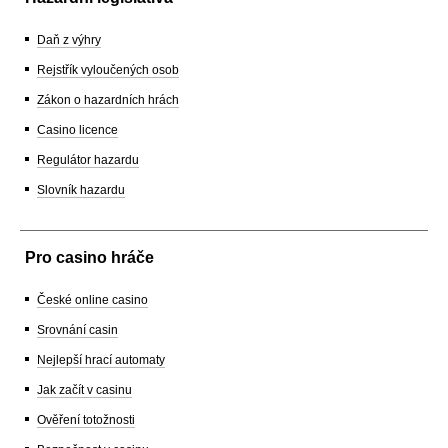
Daň z výhry
Rejstřík vyloučených osob
Zákon o hazardních hrách
Casino licence
Regulátor hazardu
Slovník hazardu
Pro casino hráče
České online casino
Srovnání casin
Nejlepší hrací automaty
Jak začít v casinu
Ověření totožnosti