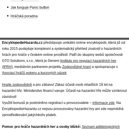
Jak funguje Panic button
Hráčská poradna
EncyklopedieHazardu.cz
představuje unikátní online encyklopedii, která již od
roku 2015 poskytuje komplexní a systematický přehled znalostí o hazardních
hrách pro hráče v českém online prostředí. Patří do skupiny webů společnosti
GTO Solutions, s.r.o., která je členem
Institutu pro regulaci hazardních her
(IPRH)
, mediálním partnerem projektu
Zodpovědné hraní
a spolupracuje s
Asociací hráčů pokeru a kurzových sázek
.
Hrajte zodpovědně
a pro zábavu! Zákaz účasti osob mladších 18 let na
hazardní hře. Ministerstvo financí varuje: Účastí na hazardní hře může vzniknout
závislost!
Využití bonusů je podmíněno registrací u provozovatele –
informace zde
. Na
EncyklopedieHazardu.cz nejsou provozovány hazardní hry ani zde neprobíhá
zprostředkování jakýchkoliv plateb.
Pomoc pro hráče hazardních her a osoby blízké:
Seznam adiktologických