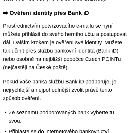
➡️ Ověření identity přes Bank iD
Prostřednictvím potvrzovacího e-mailu se nyní
můžete přihlásit do svého herního účtu a postupovat
dál. Dalším krokem je ověření své identity. Můžete
tak učinit přes službu
bankovní identita
(Bank iD)
nebo osobně na nejbližší pobočce Czech POINTu
(nejčastěji na České poště).
Pokud vaše banka službu Bank iD podporuje, je
nejrychlejší a nejpohodlnější zvolit právě tento
způsob ověření.
Ze seznamu podporovaných bank vyberte tu
svou.
Přihlaste se do internetového bankovnictví