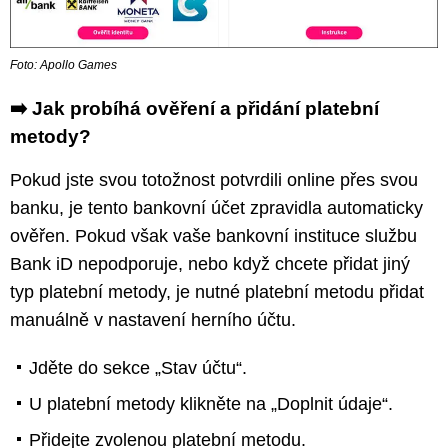
Foto: Apollo Games
➡️ Jak probíhá ověření a přidání platební
metody?
Pokud jste svou totožnost potvrdili online přes svou
banku, je tento bankovní účet zpravidla automaticky
ověřen. Pokud však vaše bankovní instituce službu
Bank iD nepodporuje, nebo když chcete přidat jiný
typ platební metody, je nutné platební metodu přidat
manuálně v nastavení herního účtu.
Jděte do sekce „Stav účtu“.
U platební metody klikněte na „Doplnit údaje“.
Přidejte zvolenou platební metodu.