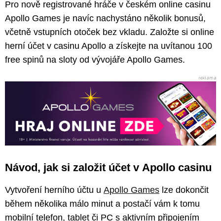
Pro nově registrované hráče v českém online casinu
Apollo Games je navíc nachystáno několik bonusů,
včetně vstupních otoček bez vkladu. Založte si online
herní účet v casinu Apollo a získejte na uvítanou 100
free spinů na sloty od vývojáře Apollo Games.
Návod, jak si založit účet v Apollo casinu
Vytvoření herního účtu u
Apollo Games
lze dokončit
během několika málo minut a postačí vám k tomu
mobilní telefon, tablet či PC s aktivním připojením