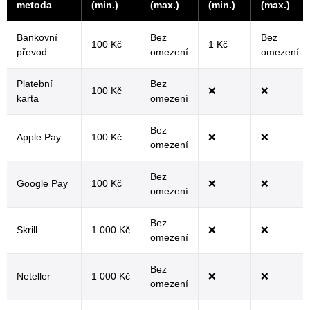
metoda
(min.)
(max.)
(min.)
(max.)
Bankovní
Bez
Bez
100 Kč
1 Kč
převod
omezení
omezení
Platební
Bez
100 Kč
❌
❌
karta
omezení
Bez
Apple Pay
100 Kč
❌
❌
omezení
Bez
Google Pay
100 Kč
❌
❌
omezení
Bez
Skrill
1 000 Kč
❌
❌
omezení
Bez
Neteller
1 000 Kč
❌
❌
omezení