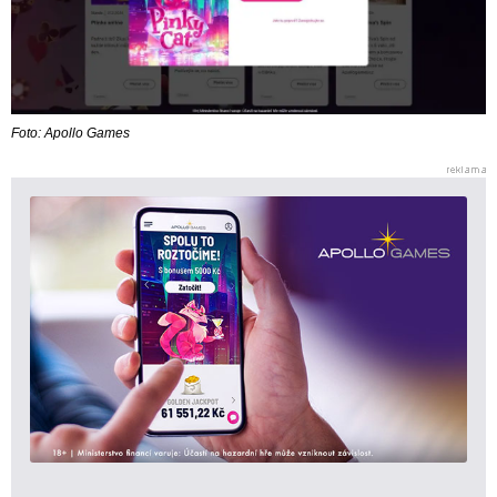
Foto: Apollo Games