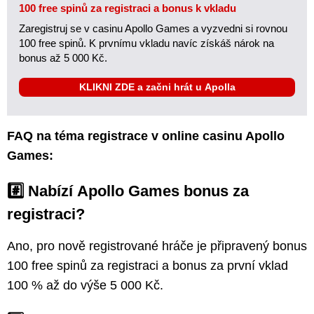
100 free spinů za registraci a bonus k vkladu
Zaregistruj se v casinu Apollo Games a vyzvedni si rovnou
100 free spinů. K prvnímu vkladu navíc získáš nárok na
bonus až 5 000 Kč.
KLIKNI ZDE a začni hrát u Apolla
FAQ na téma registrace v online casinu Apollo
Games:
#️⃣ Nabízí Apollo Games bonus za
registraci?
Ano, pro nově registrované hráče je připravený bonus
100 free spinů za registraci a bonus za první vklad
100 % až do výše 5 000 Kč.