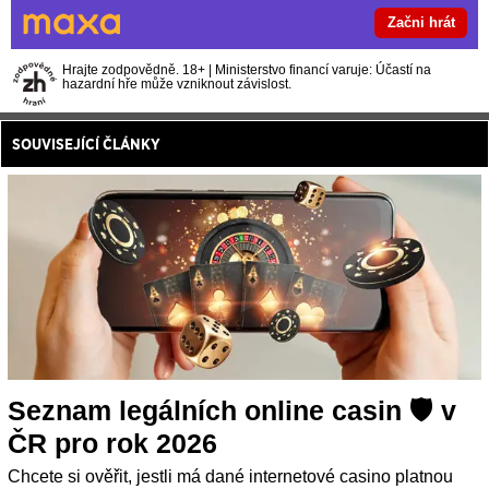
Začni hrát
Hrajte zodpovědně. 18+ | Ministerstvo financí varuje: Účastí na
hazardní hře může vzniknout závislost.
SOUVISEJÍCÍ ČLÁNKY
Seznam legálních online casin 🛡️ v
ČR pro rok 2026
Chcete si ověřit, jestli má dané internetové casino platnou