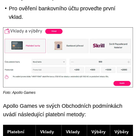
Pro ověření bankovního účtu proveďte první
vklad.
Foto: Apollo Games
Apollo Games ve svých Obchodních podmínkách
uvádí následující platební metody:
Platební
Vklady
Vklady
Výběry
Výběry