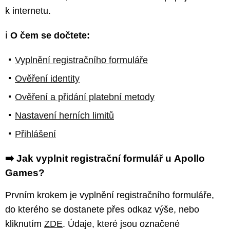
k internetu.
ℹ️
O čem se dočtete:
Vyplnění registračního formuláře
Ověření identity
Ověření a přidání platební metody
Nastavení herních limitů
Přihlášení
➡️ Jak vyplnit registrační formulář u Apollo
Games?
Prvním krokem je vyplnění registračního formuláře,
do kterého se dostanete přes odkaz výše, nebo
kliknutím
ZDE
. Údaje, které jsou označené