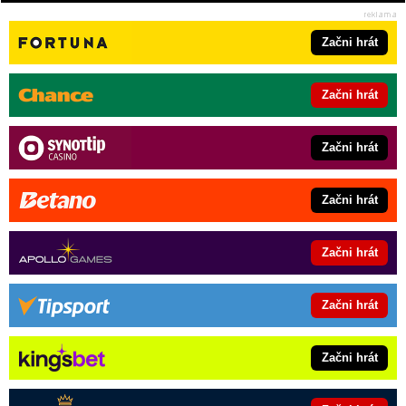
Začni hrát
Začni hrát
Začni hrát
Začni hrát
Začni hrát
Začni hrát
Začni hrát