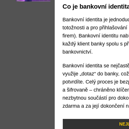
Co je bankovní identit
Bankovní identita je jednod
totožnosti a pro přihlašování
firem). Bankovní identitu na
každý klient banky spolu s 
bankovnictví.
Bankovní identita se nejčastě
využije „dotaz“ do banky, co
potvrdíte. Celý proces je be
a šifrovaně – chráněno klíč
nezbytnou součástí pro dokon
zdarma a za její dokončení 
NEJ