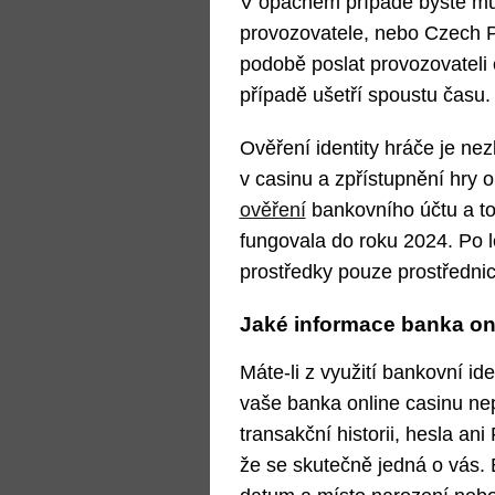
V opačném případě byste mu
provozovatele, nebo Czech 
podobě poslat provozovateli 
případě ušetří spoustu času.
Ověření identity hráče je ne
v casinu a zpřístupnění hry 
ověření
bankovního účtu a to
fungovala do roku 2024. Po l
prostředky pouze prostředni
Jaké informace banka on
Máte-li z využití bankovní ide
vaše banka online casinu ne
transakční historii, hesla an
že se skutečně jedná o vás.