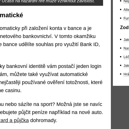
e: Účastí na hazardní hře může vzniknout závislost.
Nej
All
omatické
Fun
Zod
omaticky při založení konta v bance a je
ernetového bankovnictví. V tomto okamžiku
Jak
e bance udělíte souhlas pro využití Bank ID,
Nas
Léč
íky bankovní identitě vám postačí jeden login
Jak
bám, můžete také využívat automatické
Hrá
ejčastěji používané ověření totožnosti, které
ne casinu.
nu nebo sázíte na sport? Možná jste se navíc
třebujete půjčit peníze například na nové auto.
ard a půjčka
dohromady.