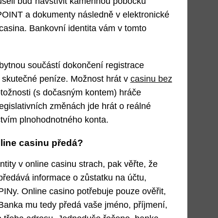
seli buď navštívit kamennou pobočku
POINT a dokumenty následně v elektronické
casina. Bankovní identita vám v tomto
zbytnou součástí dokončení registrace
o skutečné peníze. Možnost hrát v
casinu bez
tožnosti (s dočasným kontem) hráče
egislativních změnách jde hrát o reálné
ctvím plnohodnotného konta.
line casinu předá?
ntity v online casinu strach, pak věřte, že
předává informace o zůstatku na účtu,
i PINy. Online casino potřebuje pouze ověřit,
 Banka mu tedy předá vaše jméno, příjmení,