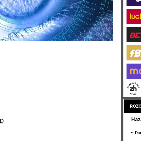
ROZC
Haza
ID
Daň