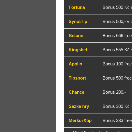
Fortuna
Bonus 500 Kč n
SynotTip
Bonus 500,- v 
Betano
Bonus 666 free
Kingsbet
Bonus 555 Kč +
Apollo
Bonus 100 free
Tipsport
Bonus 500 free
Chance
Bonus 200,-
Sazka hry
Bonus 300 Kč 
MerkurXtip
Bonus 333 free