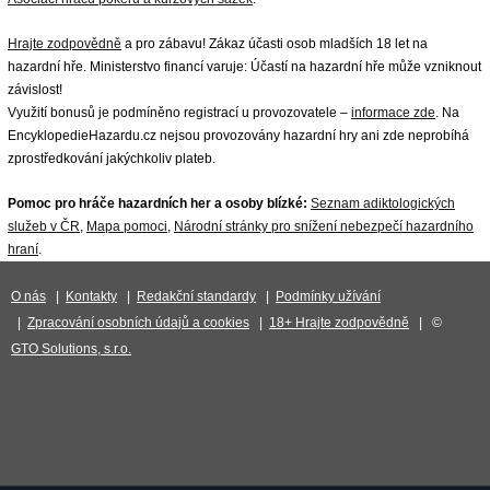
Hrajte zodpovědně
a pro zábavu! Zákaz účasti osob mladších 18 let na
hazardní hře. Ministerstvo financí varuje: Účastí na hazardní hře může vzniknout
závislost!
Využití bonusů je podmíněno registrací u provozovatele –
informace zde
. Na
EncyklopedieHazardu.cz nejsou provozovány hazardní hry ani zde neprobíhá
zprostředkování jakýchkoliv plateb.
Pomoc pro hráče hazardních her a osoby blízké:
Seznam adiktologických
služeb v ČR
,
Mapa pomoci
,
Národní stránky pro snížení nebezpečí hazardního
hraní
.
O nás
|
Kontakty
|
Redakční standardy
|
Podmínky užívání
|
Zpracování osobních údajů a cookies
|
18+ Hrajte zodpovědně
| ©
GTO Solutions, s.r.o.