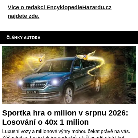
Více o redakci EncyklopedieHazardu.cz
najdete zde.
ČLÁNKY AUTORA
Sportka hra o milion v srpnu 2026:
Losování o 40x 1 milion
Luxusní vozy a milionové výhry mohou čekat právě na vás.
Zúčastnit se hry je tak jednoduché, stačí vsadit plný tiket