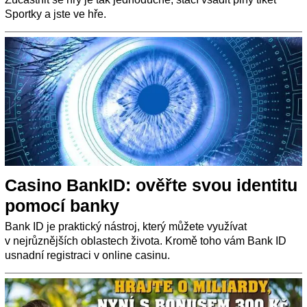
Sportky a jste ve hře.
Casino BankID: ověřte svou identitu
pomocí banky
Bank ID je praktický nástroj, který můžete využívat
v nejrůznějších oblastech života. Kromě toho vám Bank ID
usnadní registraci v online casinu.