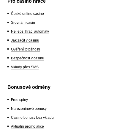
Pro casino hráče
České online casino
Srovnání casin
Nejlepší hrací automaty
Jak začít v casinu
Ověření totožnosti
Bezpečnost v casinu
Vklady přes SMS
Bonusové odměny
Free spiny
Narozeninové bonusy
Casino bonusy bez vkladu
Aktuální promo akce