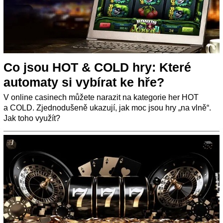
Co jsou HOT & COLD hry: Které
automaty si vybírat ke hře?
V online casinech můžete narazit na kategorie her HOT
a COLD. Zjednodušeně ukazují, jak moc jsou hry „na vlně“.
Jak toho využít?