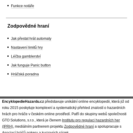
Funkce notáře
Zodpovědné hraní
Jak přestat hrát automaty
Nastavení limitů hry
Léčba gamblerství
Jak funguje Panic button
Hráčská poradna
EncyklopedieHazardu.cz
představuje unikátní online encyklopedii, která již od
roku 2015 poskytuje komplexní a systematický přehled znalostí o hazardních
hrách pro hráče v českém online prostředí. Patří do skupiny webů společnosti
GTO Solutions, s.r.o., která je členem
Institutu pro regulaci hazardních her
(IPRH)
, mediálním partnerem projektu
Zodpovědné hraní
a spolupracuje s
Asociací hráčů pokeru a kurzových sázek
.