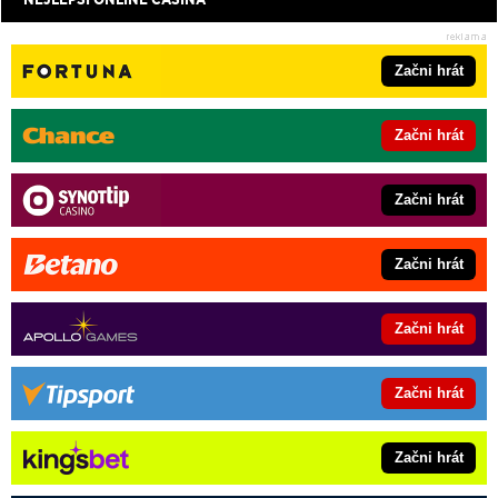
Začni hrát
Začni hrát
Začni hrát
Začni hrát
Začni hrát
Začni hrát
Začni hrát