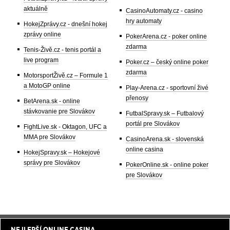
aktuálně
CasinoAutomaty.cz - casino
hry automaty
HokejZprávy.cz - dnešní hokej
zprávy online
PokerArena.cz - poker online
zdarma
Tenis-Živě.cz - tenis portál a
live program
Poker.cz – český online poker
zdarma
MotorsportŽivě.cz – Formule 1
a MotoGP online
Play-Arena.cz - sportovní živé
přenosy
BetArena.sk - online
stávkovanie pre Slovákov
FutbalSpravy.sk – Futbalový
portál pre Slovákov
FightLive.sk - Oktagon, UFC a
MMA pre Slovákov
CasinoArena.sk - slovenská
online casina
HokejSpravy.sk – Hokejové
správy pre Slovákov
PokerOnline.sk - online poker
pre Slovákov
NEJLEPŠÍ ONLINE CASINA