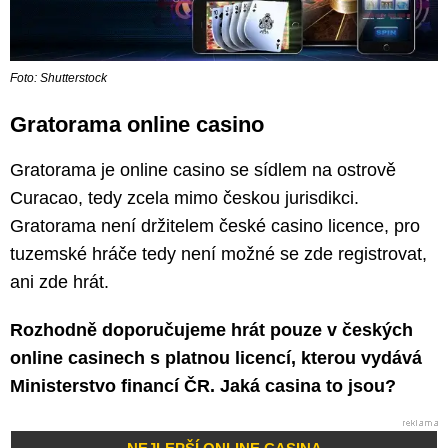
Foto: Shutterstock
Gratorama online casino
Gratorama je online casino se sídlem na ostrově
Curacao, tedy zcela mimo českou jurisdikci.
Gratorama není držitelem české casino licence, pro
tuzemské hráče tedy není možné se zde registrovat,
ani zde hrát.
Rozhodně doporučujeme hrát pouze v českých
online casinech s platnou licencí, kterou vydává
Ministerstvo financí ČR. Jaká casina to jsou?