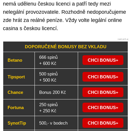
nemá udělenu českou licenci a patří tedy mezi
nelegální provozovatele. Rozhodně nedoporučujeme
zde hrát za reálné peníze. Vždy volte legální online
casina s českou licencí.
DOPORUČENÉ BONUSY BEZ VKLADU
666 spinů
Betano
CHCI BONUS
+ 600 Kč
500 spinů
Tipsport
CHCI BONUS
+ 500 Kč
Chance
Bonus 200 Kč
CHCI BONUS
250 spinů
Fortuna
CHCI BONUS
+ 250 Kč
SynotTip
500,- v bodech
CHCI BONUS