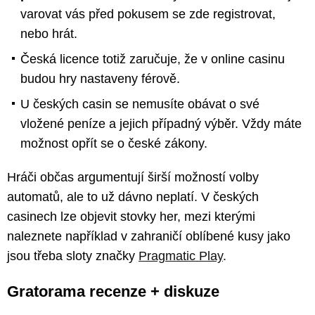
varovat vás před pokusem se zde registrovat,
nebo hrát.
Česká licence totiž zaručuje, že v online casinu
budou hry nastaveny férově.
U českých casin se nemusíte obávat o své
vložené peníze a jejich případný výběr. Vždy máte
možnost opřít se o české zákony.
Hráči občas argumentují širší možností volby
automatů, ale to už dávno neplatí. V českých
casinech lze objevit stovky her, mezi kterými
naleznete například v zahraničí oblíbené kusy jako
jsou třeba sloty značky
Pragmatic Play
.
Gratorama recenze + diskuze