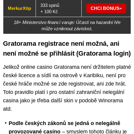
333 spinů
MerkurXtip
CHCI BONUS
+ 100 Kč
18+ Ministerstvo financí varuje: Účastí na hazardní hře
může vzniknout závislost.
Gratorama registrace není možná, ani
není možné se přihlásit (Gratorama login)
Jelikož online casino Gratorama není držitelem platné
české licence a sídlí na ostrově v Karibiku, není pro
české hráče možné se zde registrovat, ani zde hrát.
Toto pravidlo platí i pro ostatní zahraniční nelegální
casina jako je třeba další skin v podobě Winorama
atd.
Podle českých zákonů se jedná o nelegálně
provozované casino
– smyslem tohoto článku je