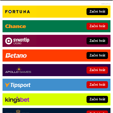
Začni hrát
Začni hrát
Začni hrát
Začni hrát
Začni hrát
Začni hrát
Začni hrát