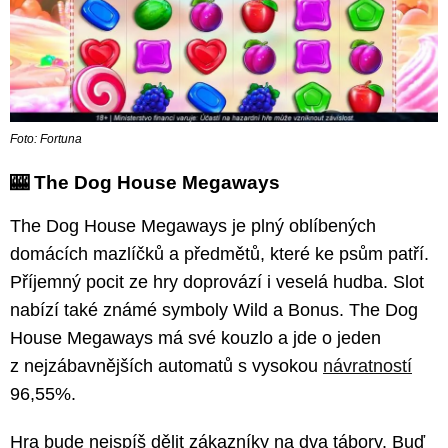
Foto: Fortuna
🎰 The Dog House Megaways
The Dog House Megaways je plný oblíbených
domácích mazlíčků a předmětů, které ke psům patří.
Příjemný pocit ze hry doprovází i veselá hudba. Slot
nabízí také známé symboly Wild a Bonus. The Dog
House Megaways má své kouzlo a jde o jeden
z nejzábavnějších automatů s vysokou
návratností
96,55%.
Hra bude nejspíš dělit zákazníky na dva tábory. Buď