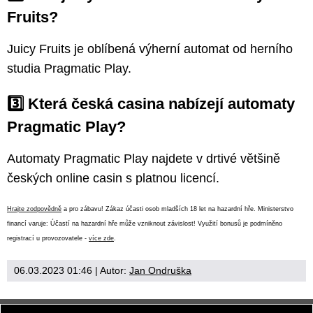
Fruits?
Juicy Fruits je oblíbená výherní automat od herního
studia Pragmatic Play.
3️⃣ Která česká casina nabízejí automaty
Pragmatic Play?
Automaty Pragmatic Play najdete v drtivé většině
českých online casin s platnou licencí.
Hrajte zodpovědně
a pro zábavu! Zákaz účasti osob mladších 18 let na hazardní hře. Ministerstvo
financí varuje: Účastí na hazardní hře může vzniknout závislost! Využití bonusů je podmíněno
registrací u provozovatele -
více zde
.
06.03.2023 01:46
| Autor:
Jan Ondruška