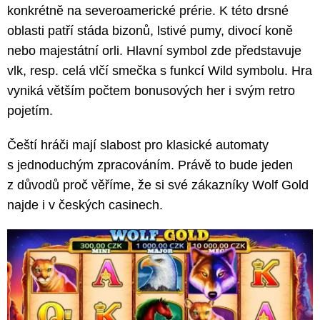
konkrétně na severoamerické prérie. K této drsné
oblasti patří stáda bizonů, lstivé pumy, divocí koně
nebo majestátní orli. Hlavní symbol zde představuje
vlk, resp. celá vlčí smečka s funkcí Wild symbolu. Hra
vyniká větším počtem bonusových her i svým retro
pojetím.
Čeští hráči mají slabost pro klasické automaty
s jednoduchým zpracováním. Právě to bude jeden
z důvodů proč věříme, že si své zákazníky Wolf Gold
najde i v českých casinech.