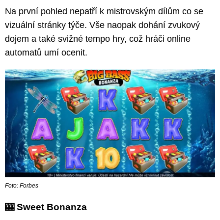
Na první pohled nepatří k mistrovským dílům co se
vizuální stránky týče. Vše naopak dohání zvukový
dojem a také svižné tempo hry, což hráči online
automatů umí ocenit.
Foto: Forbes
🎰 Sweet Bonanza