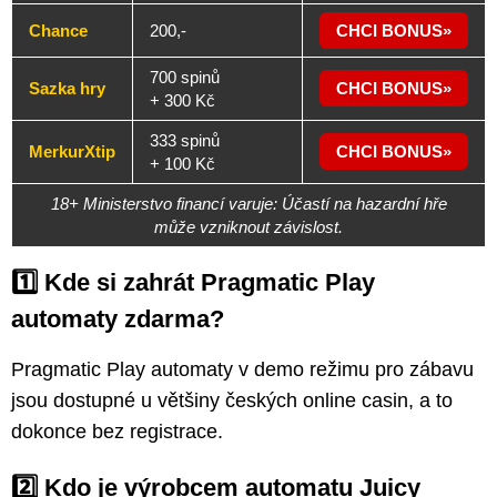
Chance
200,-
CHCI BONUS
700 spinů
Sazka hry
CHCI BONUS
+ 300 Kč
333 spinů
MerkurXtip
CHCI BONUS
+ 100 Kč
18+ Ministerstvo financí varuje: Účastí na hazardní hře
může vzniknout závislost.
1️⃣ Kde si zahrát Pragmatic Play
automaty zdarma?
Pragmatic Play automaty v demo režimu pro zábavu
jsou dostupné u většiny českých online casin, a to
dokonce bez registrace.
2️⃣ Kdo je výrobcem automatu Juicy