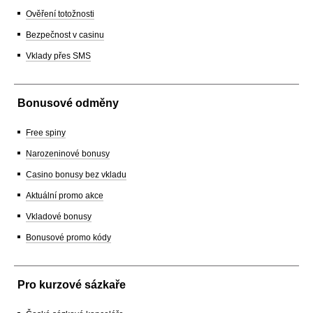
Ověření totožnosti
Bezpečnost v casinu
Vklady přes SMS
Bonusové odměny
Free spiny
Narozeninové bonusy
Casino bonusy bez vkladu
Aktuální promo akce
Vkladové bonusy
Bonusové promo kódy
Pro kurzové sázkaře