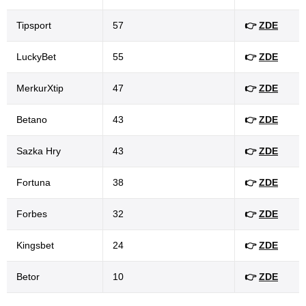
Tipsport
57
👉
ZDE
LuckyBet
55
👉
ZDE
MerkurXtip
47
👉
ZDE
Betano
43
👉
ZDE
Sazka Hry
43
👉
ZDE
Fortuna
38
👉
ZDE
Forbes
32
👉
ZDE
Kingsbet
24
👉
ZDE
Betor
10
👉
ZDE