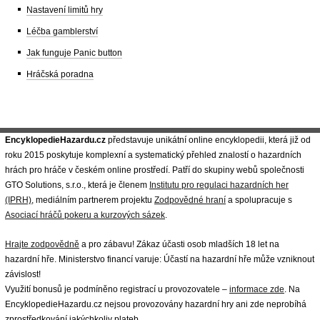
Nastavení limitů hry
Léčba gamblerství
Jak funguje Panic button
Hráčská poradna
EncyklopedieHazardu.cz
představuje unikátní online encyklopedii, která již od
roku 2015 poskytuje komplexní a systematický přehled znalostí o hazardních
hrách pro hráče v českém online prostředí. Patří do skupiny webů společnosti
GTO Solutions, s.r.o., která je členem
Institutu pro regulaci hazardních her
(IPRH)
, mediálním partnerem projektu
Zodpovědné hraní
a spolupracuje s
Asociací hráčů pokeru a kurzových sázek
.
Hrajte zodpovědně
a pro zábavu! Zákaz účasti osob mladších 18 let na
hazardní hře. Ministerstvo financí varuje: Účastí na hazardní hře může vzniknout
závislost!
Využití bonusů je podmíněno registrací u provozovatele –
informace zde
. Na
EncyklopedieHazardu.cz nejsou provozovány hazardní hry ani zde neprobíhá
zprostředkování jakýchkoliv plateb.