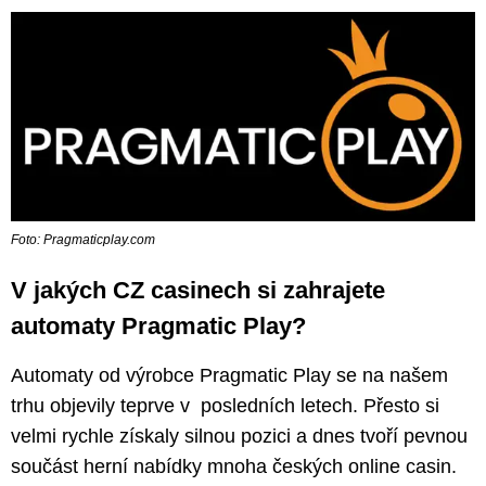
Foto: Pragmaticplay.com
V jakých CZ casinech si zahrajete
automaty Pragmatic Play?
Automaty od výrobce Pragmatic Play se na našem
trhu objevily teprve v posledních letech. Přesto si
velmi rychle získaly silnou pozici a dnes tvoří pevnou
součást herní nabídky mnoha českých online casin.