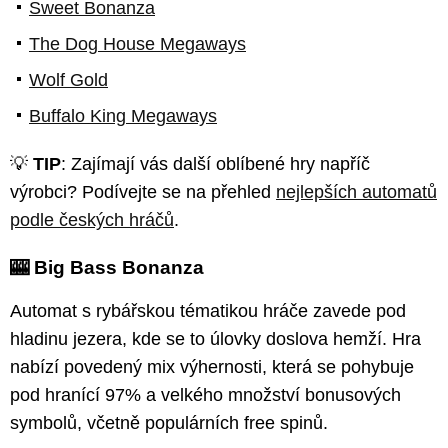
Sweet Bonanza
The Dog House Megaways
Wolf Gold
Buffalo King Megaways
💡
TIP
: Zajímají vás další oblíbené hry napříč
výrobci? Podívejte se na přehled
nejlepších automatů
podle českých hráčů
.
🎰 Big Bass Bonanza
Automat s rybářskou tématikou hráče zavede pod
hladinu jezera, kde se to úlovky doslova hemží. Hra
nabízí povedený mix výhernosti, která se pohybuje
pod hranící 97% a velkého množství bonusových
symbolů, včetně populárních free spinů.