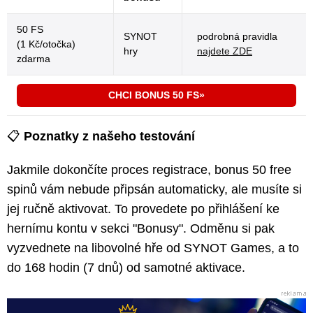
50 FS
SYNOT
podrobná pravidla
(1 Kč/otočka)
hry
najdete ZDE
zdarma
CHCI BONUS 50 FS
📋
Poznatky z našeho testování
Jakmile dokončíte proces registrace, bonus 50 free
spinů vám nebude připsán automaticky, ale musíte si
jej ručně aktivovat. To provedete po přihlášení ke
hernímu kontu v sekci "Bonusy". Odměnu si pak
vyzvednete na libovolné hře od SYNOT Games, a to
do 168 hodin (7 dnů) od samotné aktivace.