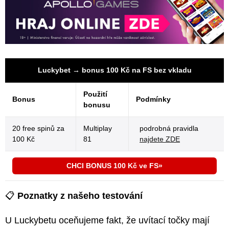
Luckybet → bonus 100 Kč na FS bez vkladu
Použití
Bonus
Podmínky
bonusu
20 free spinů za
Multiplay
podrobná pravidla
100 Kč
81
najdete ZDE
CHCI BONUS 100 Kč ve FS
📋
Poznatky z našeho testování
U Luckybetu oceňujeme fakt, že uvítací točky mají