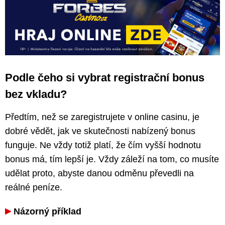
Podle čeho si vybrat registrační bonus
bez vkladu?
Předtím, než se zaregistrujete v online casinu, je
dobré vědět, jak ve skutečnosti nabízený bonus
funguje. Ne vždy totiž platí, že čím vyšší hodnotu
bonus má, tím lepší je. Vždy záleží na tom, co musíte
udělat proto, abyste danou odměnu převedli na
reálné peníze.
Názorný příklad