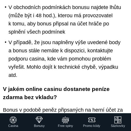
V obchodních podmínkách bonusu najdete lhůtu
(může být i 48 hod.), kterou má provozovatel
k tomu, aby bonus připsal na účet hráče po
splnění všech podmínek
V případě, že jsou naplněny výše uvedené body
a bonus stále nemáte k dispozici, kontaktujte
podporu casina, kde vám pomohou problém
vyřešit. Mohlo dojít k technické chybě, výpadku
atd.
V jakém online casinu dostanete peníze
zdarma bez vkladu?
Bonus v podobě peněz připsaných na herní účet za
registraci a bez nutnosti vkladu, nabízí aktuálně
casino Sazka Hry (Allwyn) ve výši 300 Kč. Výhodou
Casina
Bonusy
Free spiny
Promo kódy
Sázkovky