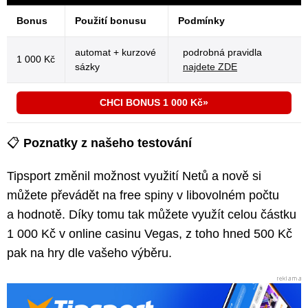
Bonus
Použití bonusu
Podmínky
automat + kurzové
podrobná pravidla
1 000 Kč
sázky
najdete ZDE
CHCI BONUS 1 000 Kč
📋
Poznatky z našeho testování
Tipsport změnil možnost využití Netů a nově si
můžete převádět na free spiny v libovolném počtu
a hodnotě. Díky tomu tak můžete využít celou částku
1 000 Kč v online casinu Vegas, z toho hned 500 Kč
pak na hry dle vašeho výběru.