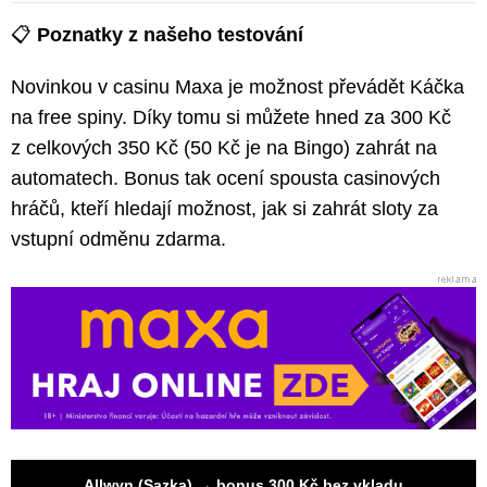
📋
Poznatky z našeho testování
Novinkou v casinu Maxa je možnost převádět Káčka
na free spiny. Díky tomu si můžete hned za 300 Kč
z celkových 350 Kč (50 Kč je na Bingo) zahrát na
automatech. Bonus tak ocení spousta casinových
hráčů, kteří hledají možnost, jak si zahrát sloty za
vstupní odměnu zdarma.
Allwyn (Sazka) → bonus 300 Kč bez vkladu