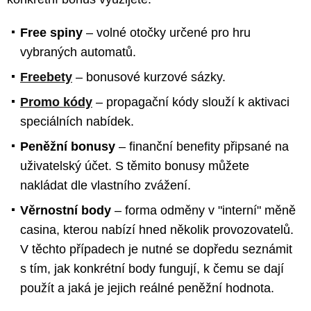
Free spiny
– volné otočky určené pro hru
vybraných automatů.
Freebety
– bonusové kurzové sázky.
Promo kódy
– propagační kódy slouží k aktivaci
speciálních nabídek.
Peněžní bonusy
– finanční benefity připsané na
uživatelský účet. S těmito bonusy můžete
nakládat dle vlastního zvážení.
Věrnostní body
– forma odměny v "interní" měně
casina, kterou nabízí hned několik provozovatelů.
V těchto případech je nutné se dopředu seznámit
s tím, jak konkrétní body fungují, k čemu se dají
použít a jaká je jejich reálné peněžní hodnota.