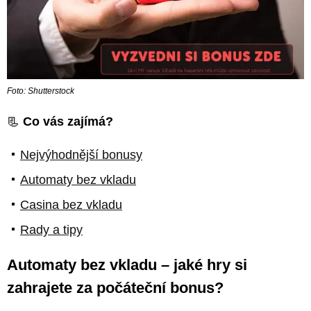
Foto: Shutterstock
📃
Co vás zajímá?
Nejvýhodnější bonusy
Automaty bez vkladu
Casina bez vkladu
Rady a tipy
Automaty bez vkladu – jaké hry si
zahrajete za počáteční bonus?