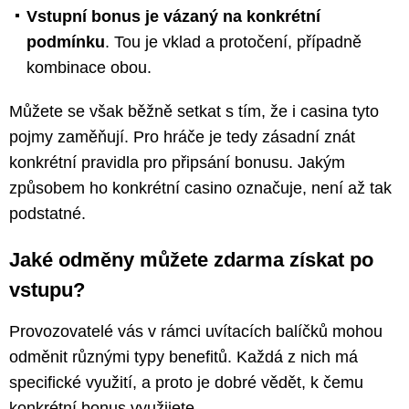
Vstupní bonus je vázaný na konkrétní
podmínku
. Tou je vklad a protočení, případně
kombinace obou.
Můžete se však běžně setkat s tím, že i casina tyto
pojmy zaměňují. Pro hráče je tedy zásadní znát
konkrétní pravidla pro připsání bonusu. Jakým
způsobem ho konkrétní casino označuje, není až tak
podstatné.
Jaké odměny můžete zdarma získat po
vstupu?
Provozovatelé vás v rámci uvítacích balíčků mohou
odměnit různými typy benefitů. Každá z nich má
specifické využití, a proto je dobré vědět, k čemu
konkrétní bonus využijete.