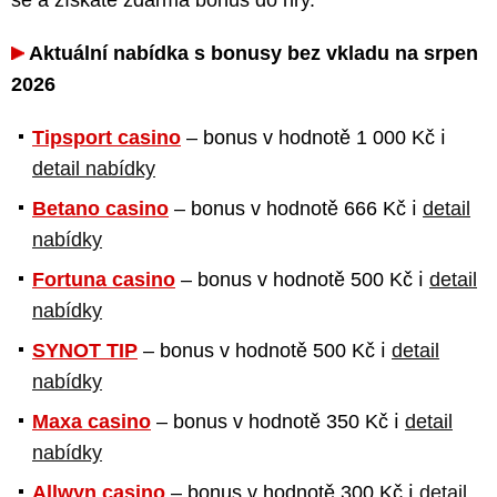
se a získáte zdarma bonus do hry.
Aktuální nabídka s bonusy bez vkladu na srpen
2026
Tipsport casino
– bonus v hodnotě 1 000 Kč ℹ️
detail nabídky
Betano casino
– bonus v hodnotě 666 Kč ℹ️
detail
nabídky
Fortuna casino
– bonus v hodnotě 500 Kč ℹ️
detail
nabídky
SYNOT TIP
– bonus v hodnotě 500 Kč ℹ️
detail
nabídky
Maxa casino
– bonus v hodnotě 350 Kč ℹ️
detail
nabídky
Allwyn casino
– bonus v hodnotě 300 Kč ℹ️
detail