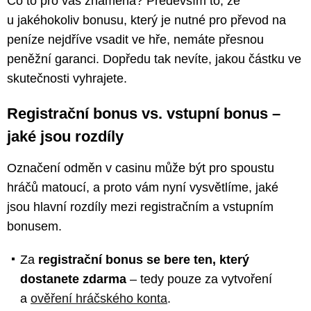
Co to pro vás znamená? Především to, že
u jakéhokoliv bonusu, který je nutné pro převod na
peníze nejdříve vsadit ve hře, nemáte přesnou
peněžní garanci. Dopředu tak nevíte, jakou částku ve
skutečnosti vyhrajete.
Registrační bonus vs. vstupní bonus –
jaké jsou rozdíly
Označení odměn v casinu může být pro spoustu
hráčů matoucí, a proto vám nyní vysvětlíme, jaké
jsou hlavní rozdíly mezi registračním a vstupním
bonusem.
Za
registrační bonus se bere ten, který
dostanete zdarma
– tedy pouze za vytvoření
a
ověření hráčského konta
.