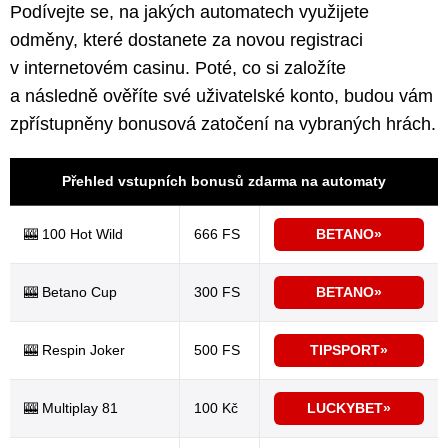
Podívejte se, na jakých automatech využijete
odměny, které dostanete za novou registraci
v internetovém casinu. Poté, co si založíte
a následně ověříte své uživatelské konto, budou vám
zpřístupněny bonusová zatočení na vybraných hrách.
Přehled vstupních bonusů zdarma na automaty
🎰 100 Hot Wild
666 FS
BETANO
🎰 Betano Cup
300 FS
BETANO
🎰 Respin Joker
500 FS
TIPSPORT
🎰 Multiplay 81
100 Kč
LUCKYBET