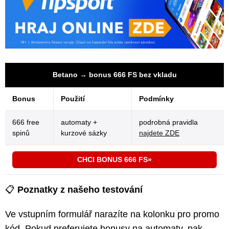
Betano → bonus 666 FS bez vkladu
Bonus
Použití
Podmínky
666 free
automaty +
podrobná pravidla
spinů
kurzové sázky
najdete ZDE
CHCI BONUS 666 FS
📋
Poznatky z našeho testování
Ve vstupním formulář narazíte na kolonku pro promo
kód. Pokud preferujete bonusy na automaty, pak