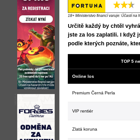
18+ Ministerstvo financí varuje: Účastí na 
Určitě každý by chtěl vyhrá
jste za los zaplatili. I když
podle kterých poznáte, kter
TOP 5 ne
Online los
Premium Černá Perla
VIP rentiér
Zlatá koruna