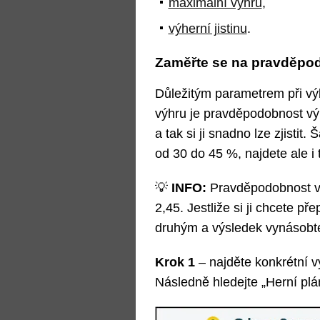
maximální výhru
,
výherní jistinu
.
Zaměřte se na pravděpo
Důležitým parametrem při výb
výhru je pravděpodobnost vý
a tak si ji snadno lze zjistit
od 30 do 45 %, najdete ale i 
💡
INFO:
Pravděpodobnost vý
2,45. Jestliže si ji chcete př
druhým a výsledek vynásobte
Krok 1
– najděte konkrétní v
Následně hledejte „Herní plá