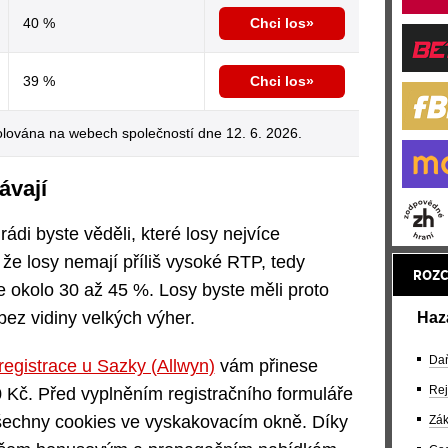
40 %
Chci los
39 %
Chci los
trolována na webech společností dne 12. 6. 2026.
ávají
ádi byste věděli, které losy nejvíce
, že losy nemají příliš vysoké RTP, tedy
ROZC
e okolo 30 až 45 %. Losy byste měli proto
bez vidiny velkých výher.
Haza
Daň
registrace u Sazky (Allwyn)
vám přinese
Rej
Kč. Před vyplněním registračního formuláře
šechny cookies ve vyskakovacím okně. Díky
Zák