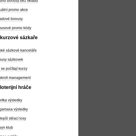
ino bonusy bez vkladu
uální promo akce
adové bonusy
nusové promo kódy
 kurzové sázkaře
ké sázkové kanceláře
usy sázkovek
 se počítají kurzy
kroll management
loterijní hráče
rtka výsledky
gamaxa výsledky
lepší stírací losy
wyn klub