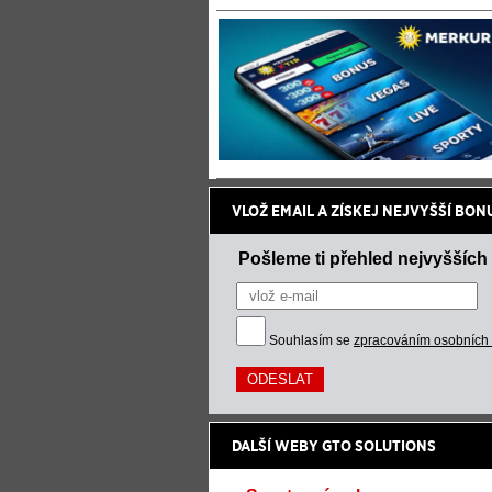
VLOŽ EMAIL A ZÍSKEJ NEJVYŠŠÍ BON
Pošleme ti přehled nejvyšších 
Souhlasím se
zpracováním osobních
DALŠÍ WEBY GTO SOLUTIONS