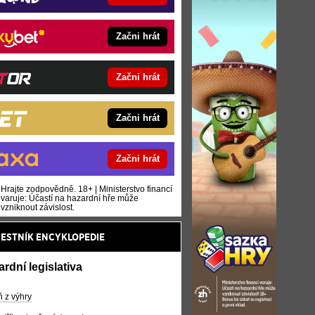
Začni hrát
Začni hrát
Začni hrát
Začni hrát
Hrajte zodpovědně. 18+ | Ministerstvo financí
varuje: Účastí na hazardní hře může
vzniknout závislost.
ESTNÍK ENCYKLOPEDIE
rdní legislativa
 z výhry