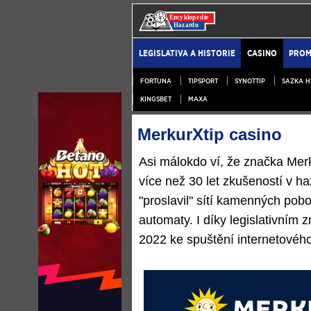
LEGISLATIVA A HISTORIE
CASINO
PROM
FORTUNA
TIPSPORT
SYNOTTIP
SAZKA H
KINGSBET
MAXA
MerkurXtip casino
Asi málokdo ví, že značka Me
více než 30 let zkušeností v h
"proslavil" sítí kamenných pob
automaty. I díky legislativním
2022 ke spuštění internetovéh