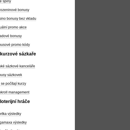
e spiny
ozeninové bonusy
ino bonusy bez vkladu
uální promo akce
adové bonusy
nusové promo kódy
 kurzové sázkaře
ké sázkové kanceláře
usy sázkovek
 se počítají kurzy
kroll management
loterijní hráče
rtka výsledky
gamaxa výsledky