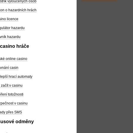
střík vyloučených osob
on o hazardních hrách
ino licence
ulátor hazardu
vník hazardu
 casino hráče
ké online casino
vnání casin
lepší hrací automaty
 začít v casinu
ření totožnosti
pečnost v casinu
ady přes SMS
usové odměny