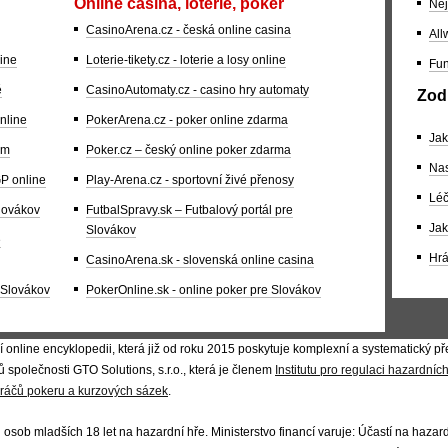
Online casina, loterie, poker
Nej
CasinoArena.cz - česká online casina
All
line
Loterie-tikety.cz - loterie a losy online
Fun
ě
CasinoAutomaty.cz - casino hry automaty
Zod
nline
PokerArena.cz - poker online zdarma
Jak
am
Poker.cz – český online poker zdarma
Nas
GP online
Play-Arena.cz - sportovní živé přenosy
Léč
Slovákov
FutbalSpravy.sk – Futbalový portál pre
Jak
Slovákov
e
Hrá
CasinoArena.sk - slovenská online casina
 Slovákov
PokerOnline.sk - online poker pre Slovákov
í online encyklopedii, která již od roku 2015 poskytuje komplexní a systematický p
 společnosti GTO Solutions, s.r.o., která je členem
Institutu pro regulaci hazardníc
hráčů pokeru a kurzových sázek
.
osob mladších 18 let na hazardní hře. Ministerstvo financí varuje: Účastí na hazar