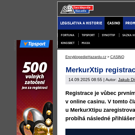
LEGISLATIVA A HISTORIE
CASINO
PROM
FORTUNA
TIPSPORT
SYNOTTIP
SAZKA H
KINGSBET
MAXA
EncyklopedieHazardu.cz
>
CASINO
MerkurXtip registra
14.09.2025 08:55
| Autor:
Jakub Di
Registrace je vůbec prvním
v online casinu. V tomto č
u MerkurXtipu zaregistrova
probíhá následné přihlášen