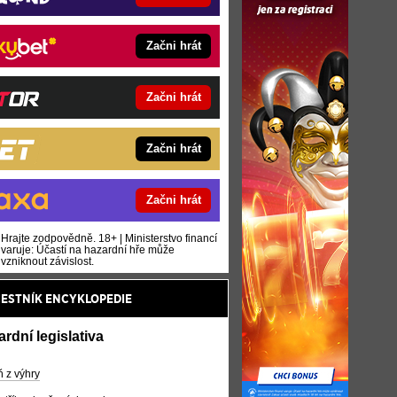
Začni hrát
Začni hrát
Začni hrát
Začni hrát
Hrajte zodpovědně. 18+ | Ministerstvo financí
varuje: Účastí na hazardní hře může
vzniknout závislost.
ESTNÍK ENCYKLOPEDIE
rdní legislativa
 z výhry