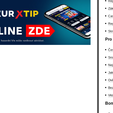
Rej
Zák
Cas
Reg
Slo
Pro
Čes
Sro
Nej
Jak
Ově
Bez
Vkl
Bon