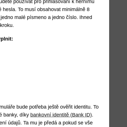
udete používat pro přihlašování k hernímu
ké hesla. To musí obsahovat minimálně 8
 jedno malé písmeno a jedno číslo. Ihned
 kroku.
plnit:
muláře bude potřeba ještě ověřit identitu. To
é banky, díky
bankovní identitě (Bank ID)
.
ní údajů. Ta mu je předá a pokud se vše