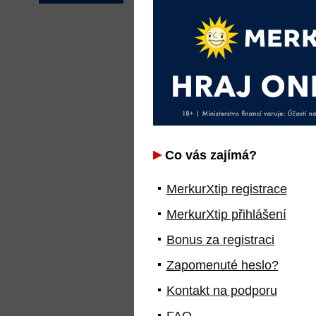
Co vás zajímá?
MerkurXtip registrace
MerkurXtip přihlášení
Bonus za registraci
Zapomenuté heslo?
Kontakt na podporu