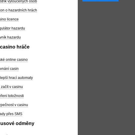
střík vyloučených osob
on o hazardních hrách
ino licence
ulátor hazardu
vník hazardu
 casino hráče
ké online casino
vnání casin
lepší hrací automaty
 začít v casinu
ření totožnosti
pečnost v casinu
ady přes SMS
usové odměny