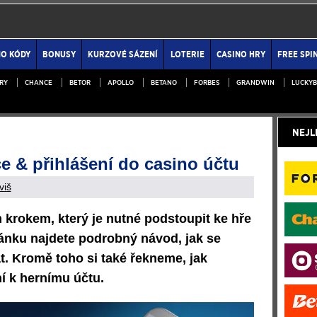
O KÓDY
BONUSY
KURZOVÉ SÁZENÍ
LOTERIE
CASINO HRY
FREE SPI
RY
CHANCE
BETOR
APOLLO
BETANO
FORBES
GRANDWIN
LUCKYB
NEJL
ce & přihlášení do casino účtu
viš
 krokem, který je nutné podstoupit ke hře
lánku najdete podrobný návod, jak se
t. Kromě toho si také řekneme, jak
í k hernímu účtu.