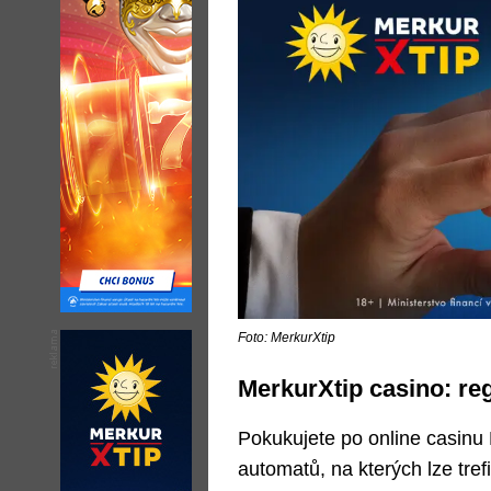
Foto: MerkurXtip
MerkurXtip casino: reg
Pokukujete po online casinu 
automatů, na kterých lze tre