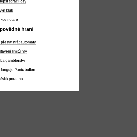
lepší stírací losy
wyn klub
kce notáře
povědné hraní
 přestat hrát automaty
tavení limitů hry
ba gamblerství
 funguje Panic button
čská poradna