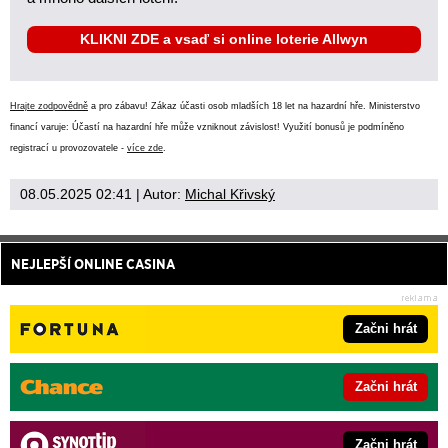
KLIKNI ZDE a vsaď si online loterie Allwyn
Hrajte zodpovědně
a pro zábavu! Zákaz účasti osob mladších 18 let na hazardní hře. Ministerstvo
financí varuje: Účastí na hazardní hře může vzniknout závislost! Využití bonusů je podmíněno
registrací u provozovatele -
více zde
.
08.05.2025 02:41
| Autor:
Michal Křivský
NEJLEPŠÍ ONLINE CASINA
Začni hrát
Začni hrát
Začni hrát