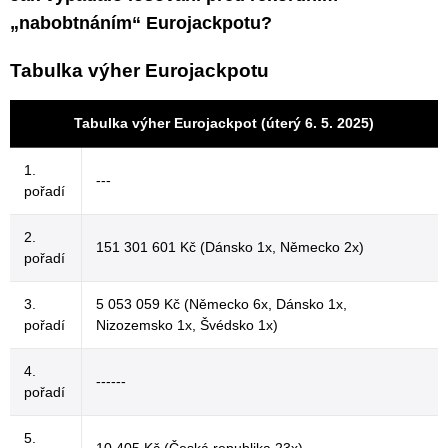
„nabobtnáním“ Eurojackpotu?
Tabulka výher Eurojackpotu
Tabulka výher Eurojackpot (úterý 6. 5. 2025)
1.
---
pořadí
2.
151 301 601 Kč (Dánsko 1x, Německo 2x)
pořadí
3.
5 053 059 Kč (Německo 6x, Dánsko 1x,
pořadí
Nizozemsko 1x, Švédsko 1x)
4.
------
pořadí
5.
10 405 Kč (Česká republika 23x)