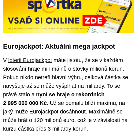
Eurojackpot: Aktuální mega jackpot
V
loterii Eurojackpot
máte jistotu, že se v každém
slosování hraje minimálně o stovky milionů korun.
Pokud nikdo netrefí hlavní výhru, celková částka se
navyšuje až se může vyšplhat na miliardy. To se
právě stalo a
nyní se hraje o rekordních
2 995 000 000 Kč
. Už se pomalu blíží maximu, na
jaký může Eurojackpot dosáhnout. Maximálně se
může hrát o 120 milionů euro, což je v závislosti na
kurzu částka přes 3 miliardy korun.