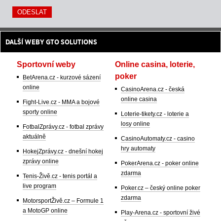
DALŠÍ WEBY GTO SOLUTIONS
Sportovní weby
Online casina, loterie,
poker
BetArena.cz - kurzové sázení
online
CasinoArena.cz - česká
online casina
Fight-Live.cz - MMA a bojové
sporty online
Loterie-tikety.cz - loterie a
losy online
FotbalZprávy.cz - fotbal zprávy
aktuálně
CasinoAutomaty.cz - casino
hry automaty
HokejZprávy.cz - dnešní hokej
zprávy online
PokerArena.cz - poker online
zdarma
Tenis-Živě.cz - tenis portál a
live program
Poker.cz – český online poker
zdarma
MotorsportŽivě.cz – Formule 1
a MotoGP online
Play-Arena.cz - sportovní živé