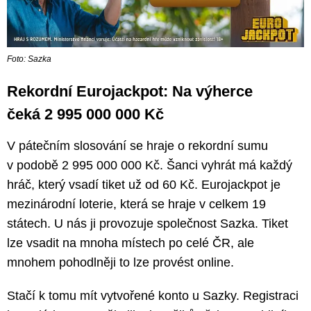
Foto: Sazka
Rekordní Eurojackpot: Na výherce
čeká 2 995 000 000 Kč
V pátečním slosování se hraje o rekordní sumu
v podobě 2 995 000 000 Kč. Šanci vyhrát má každý
hráč, který vsadí tiket už od 60 Kč. Eurojackpot je
mezinárodní loterie, která se hraje v celkem 19
státech. U nás ji provozuje společnost Sazka. Tiket
lze vsadit na mnoha místech po celé ČR, ale
mnohem pohodlněji to lze provést online.
Stačí k tomu mít vytvořené konto u Sazky. Registraci