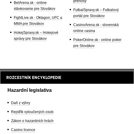
přenosy
BetArena.sk - online
stávkovanie pre Slovákov
FutbalSpravy.sk – Futbalový
portál pre Slovákov
FightLive.sk - Oktagon, UFC a
MMA pre Slovákov
CasinoArena.sk - slovenská
online casina
HokejSpravy.sk – Hokejové
správy pre Slovákov
PokerOnline.sk - online poker
pre Slovákov
ROZCESTNÍK ENCYKLOPEDIE
Hazardní legislativa
Daň z výhry
Rejstřík vyloučených osob
Zákon o hazardních hrách
Casino licence