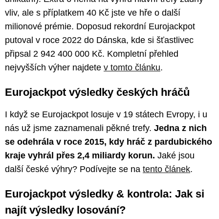
vliv, ale s příplatkem 40 Kč jste ve hře o další
milionové prémie. Doposud rekordní Eurojackpot
putoval v roce 2022 do Dánska, kde si šťastlivec
připsal 2 942 400 000 Kč. Kompletní přehled
nejvyšších výher najdete
v tomto článku
.
Eurojackpot výsledky českých hráčů
I když se Eurojackpot losuje v 19 státech Evropy, i u
nás už jsme zaznamenali pěkné trefy.
Jedna z nich
se odehrála v roce 2015, kdy hráč z pardubického
kraje vyhrál přes 2,4 miliardy korun.
Jaké jsou
další české výhry? Podívejte se na
tento článek
.
Eurojackpot výsledky & kontrola: Jak si
najít výsledky losování?