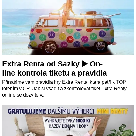
Extra Renta od Sazky ▶️ On-
line kontrola tiketu a pravidla
Přinášíme vám pravidla hry Extra Renta, která patří k TOP
loteriím v ČR. Jak si vsadit a zkontrolovat tiket Extra Renty
online se dozvíte v...