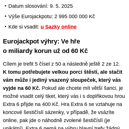
Datum slosování: 9. 5. 2025
Výše Eurojackpotu: 2 995 000 000 Kč
Kde si vsadit:
u Sazky online
Eurojackpot výhry: Ve hře
o miliardy korun už od 60 Kč
Cílem je trefit 5 čísel z 50 a následně ještě 2 ze 12.
K tomu potřebujete velkou porci štěstí, ale stačit
vám může i jediný vsazený sloupeček, který vás
vyjde na 60 Kč.
Pokud ale chcete mít větší šanci, je
možné vsadit celý tiket, který vás i s doplňkovou hrou
Extra 6 přijde na 400 Kč. Hra Extra 6 se vztahuje na
koncové šestičíslí sázenky, v případě, že vsázíte
online, pak jde o náhodně zvolené šestičíslí (je
unikátní). Extra 6 nemá na výhru hlavní trefy žádný