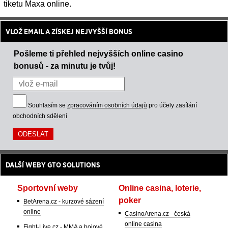
tiketu Maxa online.
VLOŽ EMAIL A ZÍSKEJ NEJVYŠŠÍ BONUS
Pošleme ti přehled nejvyšších online casino
bonusů - za minutu je tvůj!
Souhlasím se
zpracováním osobních údajů
pro účely zasílání
obchodních sdělení
DALŠÍ WEBY GTO SOLUTIONS
Sportovní weby
Online casina, loterie,
poker
BetArena.cz - kurzové sázení
online
CasinoArena.cz - česká
online casina
Fight-Live.cz - MMA a bojové