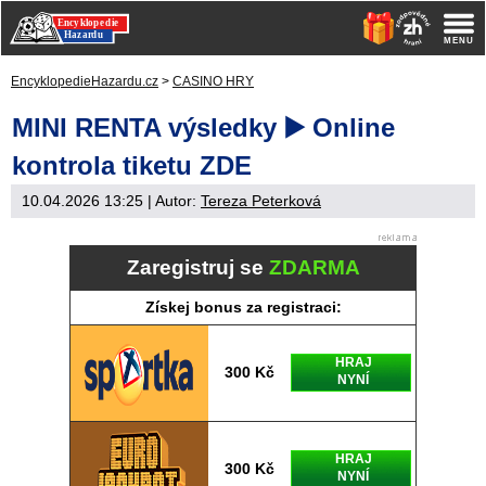
EncyklopedieHazardu.cz
>
CASINO HRY
MINI RENTA výsledky ▶️ Online
kontrola tiketu ZDE
10.04.2026 13:25
| Autor:
Tereza Peterková
Zaregistruj se
ZDARMA
Získej bonus za registraci:
HRAJ
300 Kč
NYNÍ
HRAJ
300 Kč
NYNÍ