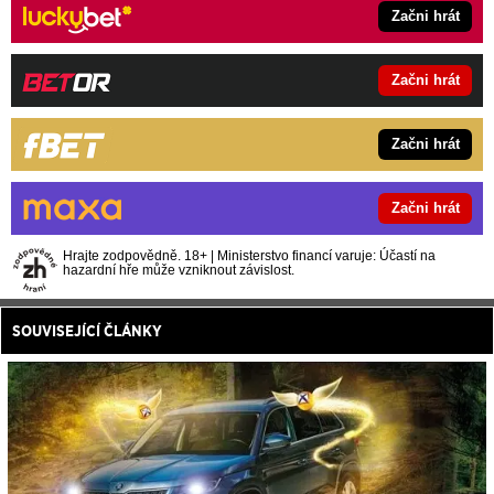
Začni hrát
Začni hrát
Začni hrát
Začni hrát
Hrajte zodpovědně. 18+ | Ministerstvo financí varuje: Účastí na
hazardní hře může vzniknout závislost.
SOUVISEJÍCÍ ČLÁNKY