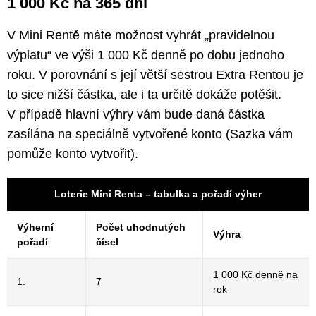
1 000 Kč na 365 dní
V Mini Rentě máte možnost vyhrát „pravidelnou
výplatu“ ve výši 1 000 Kč denně po dobu jednoho
roku. V porovnání s její větší sestrou Extra Rentou je
to sice nižší částka, ale i ta určitě dokáže potěšit.
V případě hlavní výhry vám bude daná částka
zasílána na speciálně vytvořené konto (Sazka vám
pomůže konto vytvořit).
Loterie Mini Renta – tabulka a pořadí výher
Výherní
Počet uhodnutých
Výhra
pořadí
čísel
1 000 Kč denně na
1.
7
rok