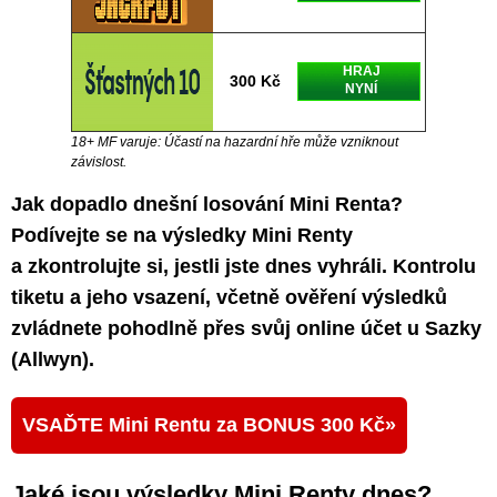
HRAJ
300 Kč
NYNÍ
18+ MF varuje: Účastí na hazardní hře může vzniknout
závislost.
Jak dopadlo dnešní losování Mini Renta?
Podívejte se na výsledky Mini Renty
a zkontrolujte si, jestli jste dnes vyhráli. Kontrolu
tiketu a jeho vsazení, včetně ověření výsledků
zvládnete pohodlně přes svůj online účet u Sazky
(Allwyn).
VSAĎTE Mini Rentu za BONUS 300 Kč
Jaké jsou výsledky Mini Renty dnes?