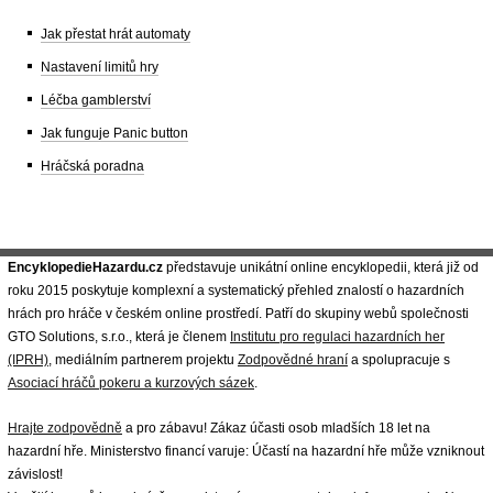
Jak přestat hrát automaty
Nastavení limitů hry
Léčba gamblerství
Jak funguje Panic button
Hráčská poradna
EncyklopedieHazardu.cz
představuje unikátní online encyklopedii, která již od
roku 2015 poskytuje komplexní a systematický přehled znalostí o hazardních
hrách pro hráče v českém online prostředí. Patří do skupiny webů společnosti
GTO Solutions, s.r.o., která je členem
Institutu pro regulaci hazardních her
(IPRH)
, mediálním partnerem projektu
Zodpovědné hraní
a spolupracuje s
Asociací hráčů pokeru a kurzových sázek
.
Hrajte zodpovědně
a pro zábavu! Zákaz účasti osob mladších 18 let na
hazardní hře. Ministerstvo financí varuje: Účastí na hazardní hře může vzniknout
závislost!