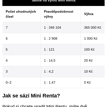
Šance na výhru Mini Renta
Počet uhodnutých
Pravděpodobnost
Výhra
čísel
výhry
7
1 : 346 104
365 000 Kč
6
1 : 2 908
1 000 Kč
5
1 : 121
100 Kč
4
1 : 14,5
20 Kč
3
1 : 4,2
10 Kč
0–2
1 : 1,47
0 Kč
Jak se sází Mini Renta?
Pokud si chcete vsadit Mini Rentu, máte dvě