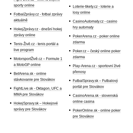
sporty online
Loterie-tikety.cz - loterie a
losy online
FotbalZprávy.cz - fotbal zprávy
aktuálně
CasinoAutomaty.cz - casino
hry automaty
HokejZprávy.cz - dnešní hokej
zprávy online
PokerArena.cz - poker online
zdarma
Tenis-Živě.cz - tenis portál a
live program
Poker.cz – český online poker
zdarma
MotorsportŽivě.cz – Formule 1
a MotoGP online
Play-Arena.cz - sportovní živé
přenosy
BetArena.sk - online
stávkovanie pre Slovákov
FutbalSpravy.sk – Futbalový
portál pre Slovákov
FightLive.sk - Oktagon, UFC a
MMA pre Slovákov
CasinoArena.sk - slovenská
online casina
HokejSpravy.sk – Hokejové
správy pre Slovákov
PokerOnline.sk - online poker
pre Slovákov