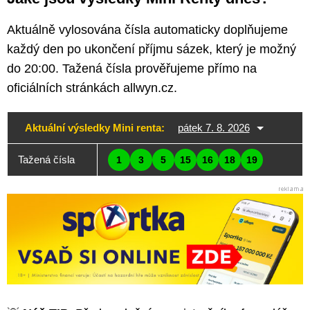
Aktuálně vylosována čísla automaticky doplňujeme
každý den po ukončení příjmu sázek, který je možný
do 20:00. Tažená čísla prověřujeme přímo na
oficiálních stránkách allwyn.cz.
Aktuální výsledky Mini renta:
pátek 7. 8. 2026
Tažená čísla
1
3
5
15
16
18
19