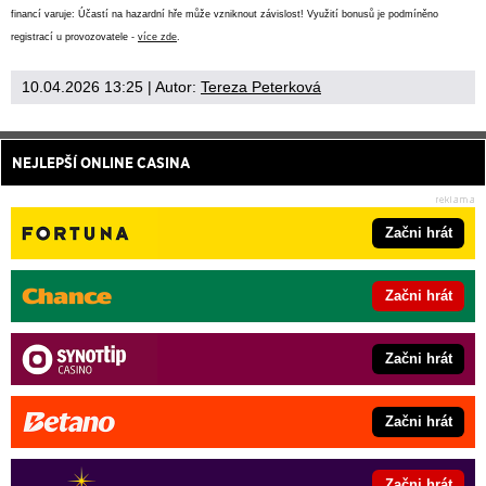
financí varuje: Účastí na hazardní hře může vzniknout závislost! Využití bonusů je podmíněno
registrací u provozovatele -
více zde
.
10.04.2026 13:25
| Autor:
Tereza Peterková
NEJLEPŠÍ ONLINE CASINA
Začni hrát
Začni hrát
Začni hrát
Začni hrát
Začni hrát