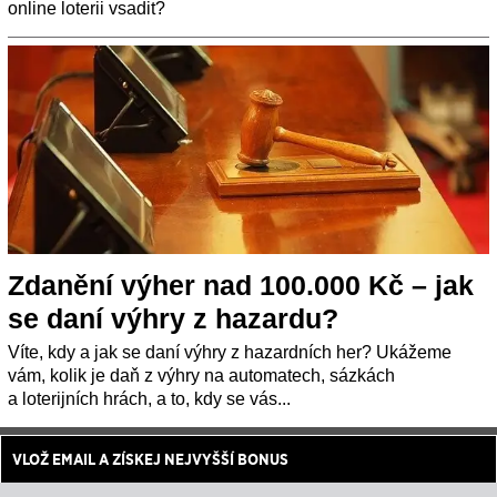
online loterii vsadit?
Zdanění výher nad 100.000 Kč – jak
se daní výhry z hazardu?
Víte, kdy a jak se daní výhry z hazardních her? Ukážeme
vám, kolik je daň z výhry na automatech, sázkách
a loterijních hrách, a to, kdy se vás...
VLOŽ EMAIL A ZÍSKEJ NEJVYŠŠÍ BONUS