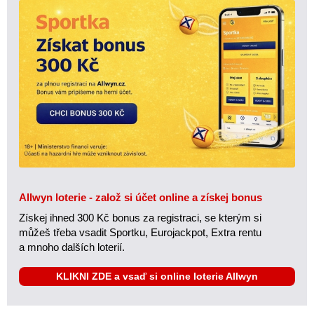
Allwyn loterie - založ si účet online a získej bonus
Získej ihned 300 Kč bonus za registraci, se kterým si
můžeš třeba vsadit Sportku, Eurojackpot, Extra rentu
a mnoho dalších loterií.
KLIKNI ZDE a vsaď si online loterie Allwyn