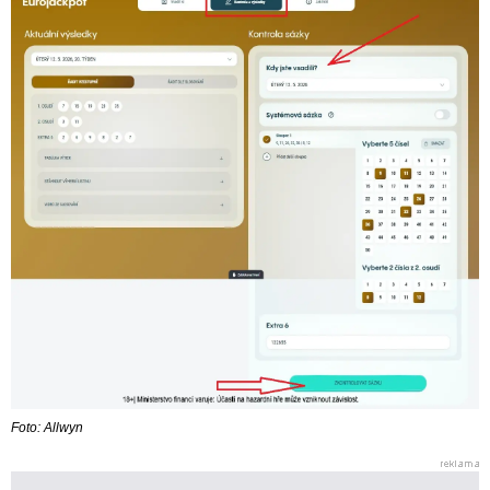
Foto: Allwyn