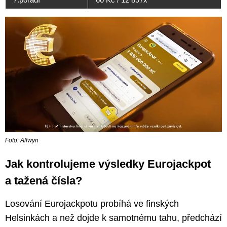
Foto: Allwyn
Jak kontrolujeme výsledky Eurojackpot
a tažená čísla?
Losování Eurojackpotu probíhá ve finských
Helsinkách a než dojde k samotnému tahu, předchází