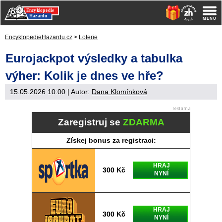
EncyklopedieHazardu.cz
>
Loterie
Eurojackpot výsledky a tabulka
výher: Kolik je dnes ve hře?
15.05.2026 10:00
| Autor:
Dana Klomínková
Zaregistruj se
ZDARMA
Získej bonus za registraci:
HRAJ
300 Kč
NYNÍ
HRAJ
300 Kč
NYNÍ