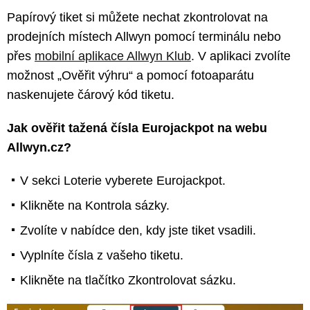
Papírový tiket si můžete nechat zkontrolovat na
prodejních místech Allwyn pomocí terminálu nebo
přes
mobilní aplikace Allwyn Klub
. V aplikaci zvolíte
možnost „Ověřit výhru“ a pomocí fotoaparátu
naskenujete čárový kód tiketu.
Jak ověřit tažená čísla Eurojackpot na webu
Allwyn.cz?
V sekci Loterie vyberete Eurojackpot.
Klikněte na Kontrola sázky.
Zvolíte v nabídce den, kdy jste tiket vsadili.
Vyplníte čísla z vašeho tiketu.
Klikněte na tlačítko Zkontrolovat sázku.