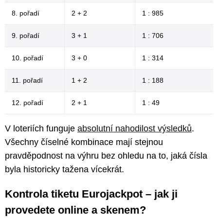
8. pořadí
2 + 2
1 : 985
9. pořadí
3 + 1
1 : 706
10. pořadí
3 + 0
1 : 314
11. pořadí
1 + 2
1 : 188
12. pořadí
2 + 1
1 : 49
V loteriích funguje
absolutní nahodilost výsledků
.
Všechny číselné kombinace mají stejnou
pravděpodnost na výhru bez ohledu na to, jaká čísla
byla historicky tažena vícekrát.
Kontrola tiketu Eurojackpot – jak ji
provedete online a skenem?