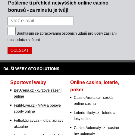
Pošleme ti přehled nejvyšších online casino
bonusů - za minutu je tvůj!
Souhlasím se
zpracováním osobních údajů
pro účely zasílání
obchodních sdělení
DALŠÍ WEBY GTO SOLUTIONS
Sportovní weby
Online casina, loterie,
poker
BetArena.cz - kurzové sázení
online
CasinoArena.cz - česká
online casina
Fight-Live.cz - MMA a bojové
sporty online
Loterie-tikety.cz - loterie a
losy online
FotbalZprávy.cz - fotbal zprávy
aktuálně
CasinoAutomaty.cz - casino
hry automaty