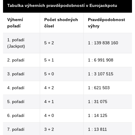
Tabulka výherních pravděpodobností v Eurojackpotu
Výherní
Počet shodných
Pravděpodobnost
pořadí
čísel
výhry
1. pořadí
5 + 2
1 : 139 838 160
(Jackpot)
2. pořadí
5 + 1
1 : 6 991 908
3. pořadí
5 + 0
1 : 3 107 515
4. pořadí
4 + 2
1 : 621 503
5. pořadí
4 + 1
1 : 31 075
6. pořadí
4 + 0
1 : 14 125
7. pořadí
3 + 2
1 : 13 811