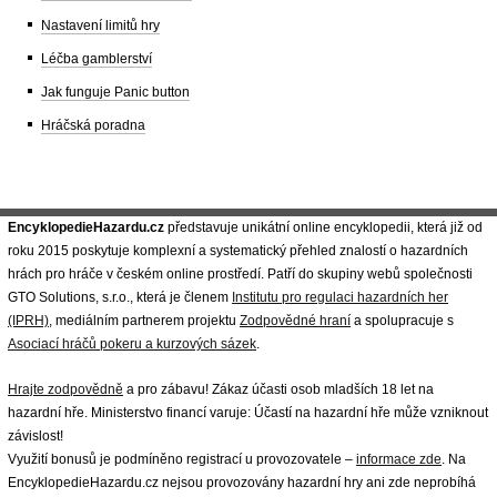
Nastavení limitů hry
Léčba gamblerství
Jak funguje Panic button
Hráčská poradna
EncyklopedieHazardu.cz
představuje unikátní online encyklopedii, která již od
roku 2015 poskytuje komplexní a systematický přehled znalostí o hazardních
hrách pro hráče v českém online prostředí. Patří do skupiny webů společnosti
GTO Solutions, s.r.o., která je členem
Institutu pro regulaci hazardních her
(IPRH)
, mediálním partnerem projektu
Zodpovědné hraní
a spolupracuje s
Asociací hráčů pokeru a kurzových sázek
.
Hrajte zodpovědně
a pro zábavu! Zákaz účasti osob mladších 18 let na
hazardní hře. Ministerstvo financí varuje: Účastí na hazardní hře může vzniknout
závislost!
Využití bonusů je podmíněno registrací u provozovatele –
informace zde
. Na
EncyklopedieHazardu.cz nejsou provozovány hazardní hry ani zde neprobíhá