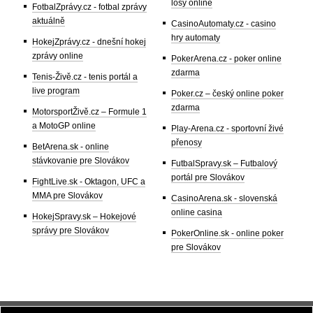
losy online
FotbalZprávy.cz - fotbal zprávy
aktuálně
CasinoAutomaty.cz - casino
hry automaty
HokejZprávy.cz - dnešní hokej
zprávy online
PokerArena.cz - poker online
zdarma
Tenis-Živě.cz - tenis portál a
live program
Poker.cz – český online poker
zdarma
MotorsportŽivě.cz – Formule 1
a MotoGP online
Play-Arena.cz - sportovní živé
přenosy
BetArena.sk - online
stávkovanie pre Slovákov
FutbalSpravy.sk – Futbalový
portál pre Slovákov
FightLive.sk - Oktagon, UFC a
MMA pre Slovákov
CasinoArena.sk - slovenská
online casina
HokejSpravy.sk – Hokejové
správy pre Slovákov
PokerOnline.sk - online poker
pre Slovákov