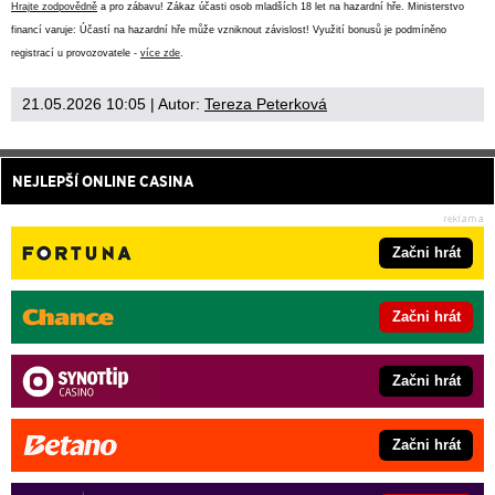
Hrajte zodpovědně
a pro zábavu! Zákaz účasti osob mladších 18 let na hazardní hře. Ministerstvo
financí varuje: Účastí na hazardní hře může vzniknout závislost! Využití bonusů je podmíněno
registrací u provozovatele -
více zde
.
21.05.2026 10:05
| Autor:
Tereza Peterková
NEJLEPŠÍ ONLINE CASINA
Začni hrát
Začni hrát
Začni hrát
Začni hrát