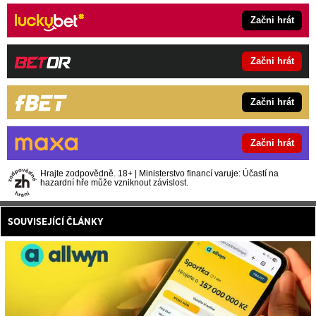
Začni hrát
Začni hrát
Začni hrát
Začni hrát
Hrajte zodpovědně. 18+ | Ministerstvo financí varuje: Účastí na
hazardní hře může vzniknout závislost.
SOUVISEJÍCÍ ČLÁNKY