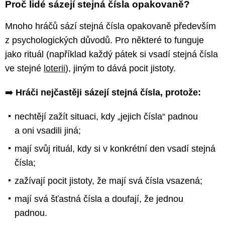
Proč lidé sázejí stejná čísla opakovaně?
Mnoho hráčů sází stejná čísla opakovaně především
z psychologických důvodů. Pro některé to funguje
jako rituál (například každý pátek si vsadí stejná čísla
ve stejné
loterii
), jiným to dává pocit jistoty.
➡️
Hráči nejčastěji sázejí stejná čísla, protože:
nechtějí zažít situaci, kdy „jejich čísla“ padnou
a oni vsadili jiná;
mají svůj rituál, kdy si v konkrétní den vsadí stejná
čísla;
zažívají pocit jistoty, že mají svá čísla vsazená;
mají svá šťastná čísla a doufají, že jednou
padnou.