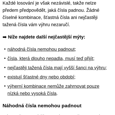
Každé losování je však nezávislé, takže nelze
předem předpovědět, jaká čísla padnou. Žádné
číselné kombinace, šťastná čísla ani nejčastěji
tažená čísla vám výhru nezaručí.
➡️
Níže najdete další nejčastější mýty:
náhodná čísla nemohou padnout
;
čísla, která dlouho nepadla, musí teď přijít
;
nejčastěji tažená čísla mají vyšší šanci na výhru
;
existují šťastné dny nebo období
;
výherní kombinace nemůže zahrnovat pouze
nízká nebo vysoká čísla
.
Náhodná čísla nemohou padnout