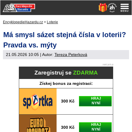
EncyklopedieHazardu.cz
>
Loterie
Má smysl sázet stejná čísla v loterii?
Pravda vs. mýty
21.05.2026 10:05
| Autor:
Tereza Peterková
Zaregistruj se
ZDARMA
Získej bonus za registraci:
HRAJ
300 Kč
NYNÍ
HRAJ
300 Kč
NYNÍ