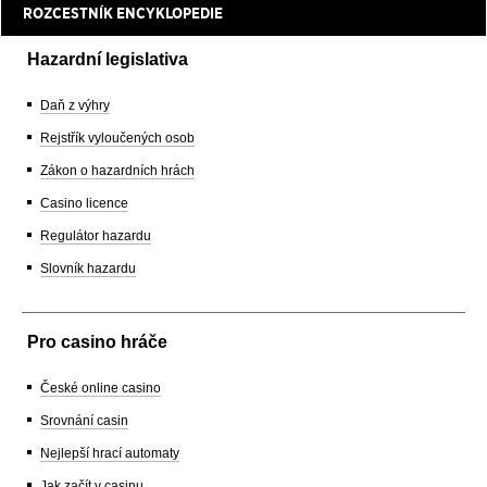
ROZCESTNÍK ENCYKLOPEDIE
Hazardní legislativa
Daň z výhry
Rejstřík vyloučených osob
Zákon o hazardních hrách
Casino licence
Regulátor hazardu
Slovník hazardu
Pro casino hráče
České online casino
Srovnání casin
Nejlepší hrací automaty
Jak začít v casinu