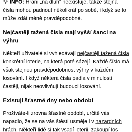
💡
INFO:
Hraní „na dluh“ neexistuje, takže stejná
čísla mohou padnout několikrát po sobě, i když se to
může zdát méně pravděpodobné.
Nejčastěji tažená čísla mají vyšší šanci na
výhru
Někteří uživatelé si vyhledávají
nejčastěji tažená čísla
konkrétní loterie, na která poté sázejí. Každé číslo má
však stejnou pravděpodobnost výhry v každém
losování. I když některá čísla padla v minulosti
častěji, nijak neovlivňují budoucí losování.
Existují šťastné dny nebo období
Prožíváte-li zrovna šťastné období, určitě vás
napadlo, že se na vás štěstí usměje i v
hazardních
hrách
. Někteří lidé si tak vsadí loterii, zakoupí los