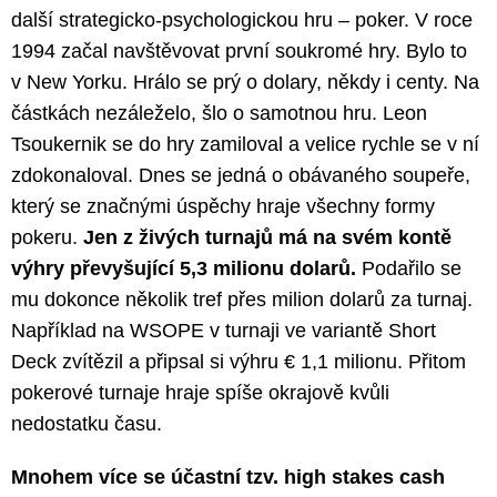
další strategicko-psychologickou hru – poker. V roce
1994 začal navštěvovat první soukromé hry. Bylo to
v New Yorku. Hrálo se prý o dolary, někdy i centy. Na
částkách nezáleželo, šlo o samotnou hru. Leon
Tsoukernik se do hry zamiloval a velice rychle se v ní
zdokonaloval. Dnes se jedná o obávaného soupeře,
který se značnými úspěchy hraje všechny formy
pokeru.
Jen z živých turnajů má na svém kontě
výhry převyšující 5,3 milionu dolarů.
Podařilo se
mu dokonce několik tref přes milion dolarů za turnaj.
Například na WSOPE v turnaji ve variantě Short
Deck zvítězil a připsal si výhru € 1,1 milionu. Přitom
pokerové turnaje hraje spíše okrajově kvůli
nedostatku času.
Mnohem více se účastní tzv. high stakes cash