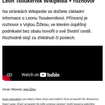
Leon Tsoukernik Wikipedia + rozhovor
Na stránkách Wikipedie se dočtete základní
informace o Leonu Tsoukernikovi. Přínosný je
rozhovor s Vojtou Žižkou, ve kterém úspěšný
podnikatel bez obalu hovořil o své životní cestě.
Rozhodně stojí za zhlédnutí či poslech.
Zdroje: Wikipedia,
Vojta Žižka
Hrajte zodpovědně
a pro zábavu! Zákaz účasti osob mladších 18 let na hazardní hře. Ministerstvo
financí varuje: Účastí na hazardní hře může vzniknout závislost! Využití bonusů je podmíněno