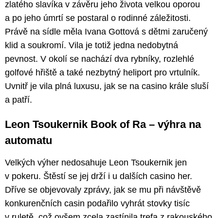
zlatého slavíka v závěru jeho života velkou oporou
a po jeho úmrtí se postaral o rodinné záležitosti.
Právě na sídle měla Ivana Gottová s dětmi zaručený
klid a soukromí. Vila je totiž jedna nedobytná
pevnost. V okolí se nachází dva rybníky, rozlehlé
golfové hřiště a také nezbytný heliport pro vrtulník.
Uvnitř je vila plná luxusu, jak se na casino krále sluší
a patří.
Leon Tsoukernik Book of Ra – výhra na
automatu
Velkých výher nedosahuje Leon Tsoukernik jen
v pokeru. Štěstí se jej drží i u dalších casino her.
Dříve se objevovaly zprávy, jak se mu při návštěvě
konkurenčních casin podařilo vyhrát stovky tisíc
v ruletě, což ovšem zcela zastínila trefa z rakouského