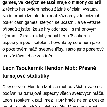
games, ve kterých se také hraje o miliony dolarů.
Z těchto her ovšem nejsou žádné oficiální výstupy.
Na internetu lze ale dohledat záznamy z televizních
poker cash games, kterých se účastnil, a ve většině
případů zjistíte, že ze hry odcházel i s milionovými
výhrami. Zkrátka kdyby nebyl Leon Tsoukernik
úspěšným podnikatelem, hovořilo by se o něm jako
o pokerovém hráči světové třídy. Takto jeho pokerový
um zůstává lehce zastíněn.
Leon Tsoukernik Hendon Mob: Přesné
turnajové statistiky
Díky serveru Hendon Mob se mohou všichni zájemci
podívat na turnajové úspěchy všech světových hráčů.
Leon Tsoukernik patří mezi TOP hráče nejen z České
republiky, ale také z celého světa. Mnozí pokeroví