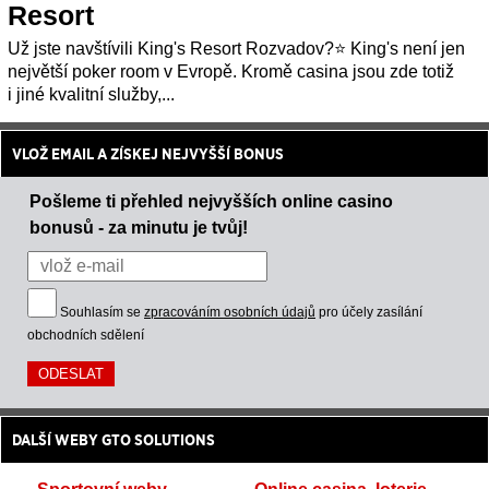
Resort
Už jste navštívili King's Resort Rozvadov?⭐ King's není jen
největší poker room v Evropě. Kromě casina jsou zde totiž
i jiné kvalitní služby,...
VLOŽ EMAIL A ZÍSKEJ NEJVYŠŠÍ BONUS
Pošleme ti přehled nejvyšších online casino
bonusů - za minutu je tvůj!
Souhlasím se
zpracováním osobních údajů
pro účely zasílání
obchodních sdělení
DALŠÍ WEBY GTO SOLUTIONS
Sportovní weby
Online casina, loterie,