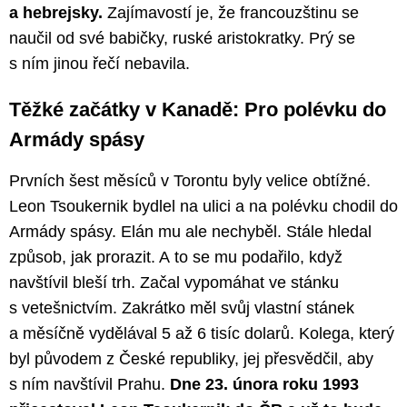
a hebrejsky.
Zajímavostí je, že francouzštinu se
naučil od své babičky, ruské aristokratky. Prý se
s ním jinou řečí nebavila.
Těžké začátky v Kanadě: Pro polévku do
Armády spásy
Prvních šest měsíců v Torontu byly velice obtížné.
Leon Tsoukernik bydlel na ulici a na polévku chodil do
Armády spásy. Elán mu ale nechyběl. Stále hledal
způsob, jak prorazit. A to se mu podařilo, když
navštívil bleší trh. Začal vypomáhat ve stánku
s vetešnictvím. Zakrátko měl svůj vlastní stánek
a měsíčně vydělával 5 až 6 tisíc dolarů. Kolega, který
byl původem z České republiky, jej přesvědčil, aby
s ním navštívil Prahu.
Dne 23. února roku 1993