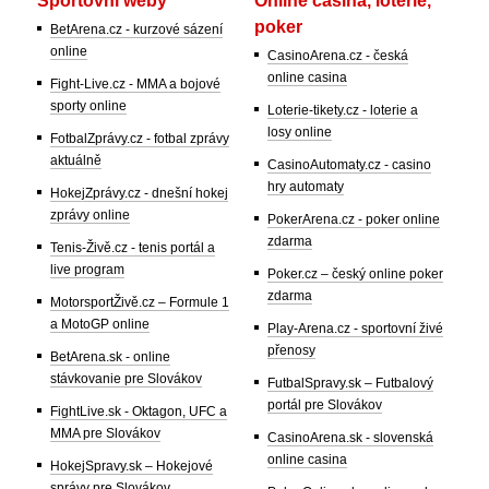
poker
BetArena.cz - kurzové sázení
online
CasinoArena.cz - česká
online casina
Fight-Live.cz - MMA a bojové
sporty online
Loterie-tikety.cz - loterie a
losy online
FotbalZprávy.cz - fotbal zprávy
aktuálně
CasinoAutomaty.cz - casino
hry automaty
HokejZprávy.cz - dnešní hokej
zprávy online
PokerArena.cz - poker online
zdarma
Tenis-Živě.cz - tenis portál a
live program
Poker.cz – český online poker
zdarma
MotorsportŽivě.cz – Formule 1
a MotoGP online
Play-Arena.cz - sportovní živé
přenosy
BetArena.sk - online
stávkovanie pre Slovákov
FutbalSpravy.sk – Futbalový
portál pre Slovákov
FightLive.sk - Oktagon, UFC a
MMA pre Slovákov
CasinoArena.sk - slovenská
online casina
HokejSpravy.sk – Hokejové
správy pre Slovákov