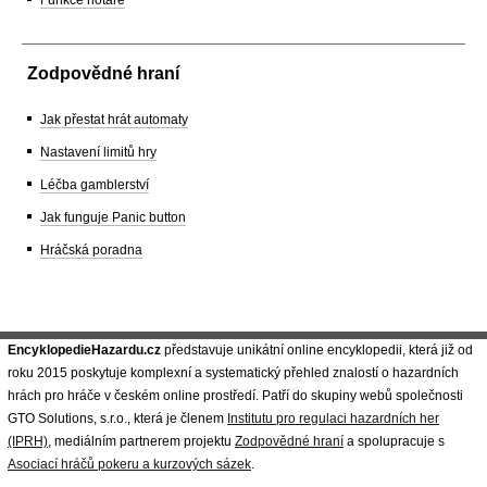
Zodpovědné hraní
Jak přestat hrát automaty
Nastavení limitů hry
Léčba gamblerství
Jak funguje Panic button
Hráčská poradna
EncyklopedieHazardu.cz
představuje unikátní online encyklopedii, která již od
roku 2015 poskytuje komplexní a systematický přehled znalostí o hazardních
hrách pro hráče v českém online prostředí. Patří do skupiny webů společnosti
GTO Solutions, s.r.o., která je členem
Institutu pro regulaci hazardních her
(IPRH)
, mediálním partnerem projektu
Zodpovědné hraní
a spolupracuje s
Asociací hráčů pokeru a kurzových sázek
.