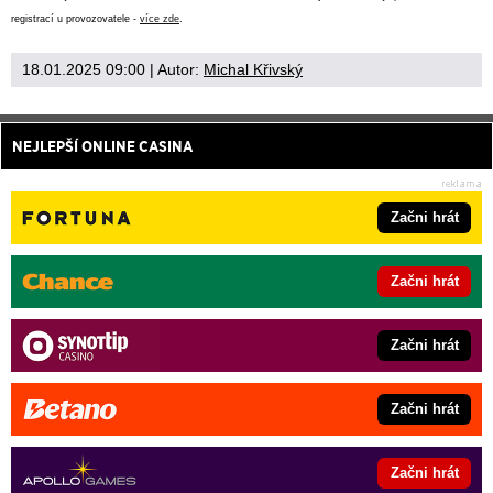
registrací u provozovatele -
více zde
.
18.01.2025 09:00
| Autor:
Michal Křivský
NEJLEPŠÍ ONLINE CASINA
Začni hrát
Začni hrát
Začni hrát
Začni hrát
Začni hrát