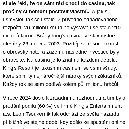
si ale řekl, že on sám rád chodí do casina, tak
proč by si nemohl postavit vlastní...
A jak si
usmyslel, tak se i stalo. Z původně odhadovaného
rozpočtu 20 milionů korun na výstavbu se stalo 210
milionů korun. Brány
King's casina
se slavnostně
otevřely 26. června 2003. Později se resort rozrostl
o obrovský hotel a zázemí, následné investice byly
obrovské. Na casinu je to znát na každém detailu.
King's Resort je luxusním casinem se vším všudy,
které splní ty nejnáročnější nároky svých zákazníků.
Každý rok se sem podívá kolem půl milionu hráčů!
V roce 2024 došlo k zásadnímu rozhodnutí a tím bylo
prodání podílu (60 %) ve firmě King’s Entertainment
a.s. Leon Tsoukernik tak odchází ze světa hazardu
přibližně ve stejné době, kdy došlo ke spuštění
online