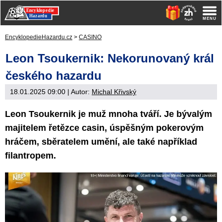
EncyklopedieHazardu.cz
>
CASINO
Leon Tsoukernik: Nekorunovaný král
českého hazardu
18.01.2025 09:00
| Autor:
Michal Křivský
Leon Tsoukernik je muž mnoha tváří. Je bývalým
majitelem řetězce casin, úspěšným pokerovým
hráčem, sběratelem umění, ale také například
filantropem.