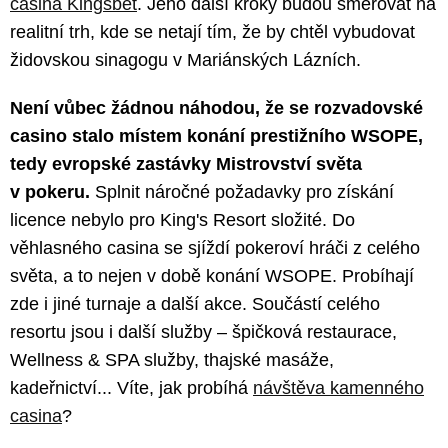
casina Kingsbet
. Jeho další kroky budou směřovat na
realitní trh, kde se netají tím, že by chtěl vybudovat
židovskou sinagogu v Mariánských Lázních.
Není vůbec žádnou náhodou, že se rozvadovské
casino stalo místem konání prestižního WSOPE,
tedy evropské zastávky Mistrovství světa
v pokeru.
Splnit náročné požadavky pro získání
licence nebylo pro King's Resort složité. Do
věhlasného casina se sjíždí pokeroví hráči z celého
světa, a to nejen v době konání WSOPE. Probíhají
zde i jiné turnaje a další akce. Součástí celého
resortu jsou i další služby – špičková restaurace,
Wellness & SPA služby, thajské masáže,
kadeřnictví... Víte, jak probíhá
návštěva kamenného
casina
?