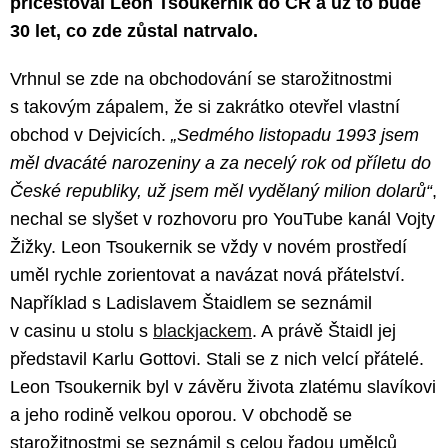
přicestoval Leon Tsoukernik do ČR a už to bude
30 let, co zde zůstal natrvalo.
Vrhnul se zde na obchodování se starožitnostmi
s takovým zápalem, že si zakrátko otevřel vlastní
obchod v Dejvicích.
„Sedmého listopadu 1993 jsem
měl dvacáté narozeniny a za necelý rok od příletu do
České republiky, už jsem měl vydělaný milion dolarů“
,
nechal se slyšet v rozhovoru pro YouTube kanál Vojty
Žižky. Leon Tsoukernik se vždy v novém prostředí
uměl rychle zorientovat a navázat nová přátelství.
Například s Ladislavem Štaidlem se seznámil
v casinu u stolu s
blackjackem
. A právě Štaidl jej
představil Karlu Gottovi. Stali se z nich velcí přátelé.
Leon Tsoukernik byl v závěru života zlatému slavíkovi
a jeho rodině velkou oporou. V obchodě se
starožitnostmi se seznámil s celou řadou umělců