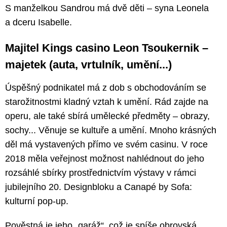
S manželkou Sandrou má dvě děti – syna Leonela
a dceru Isabelle.
Majitel Kings casino Leon Tsoukernik –
majetek (auta, vrtulník, umění...)
Úspěšný podnikatel má z dob s obchodováním se
starožitnostmi kladný vztah k umění. Rád zajde na
operu, ale také sbírá umělecké předměty – obrazy,
sochy... Věnuje se kultuře a umění. Mnoho krásných
děl má vystavených přímo ve svém casinu. V roce
2018 měla veřejnost možnost nahlédnout do jeho
rozsáhlé sbírky prostřednictvím výstavy v rámci
jubilejního 20. Designbloku a Canapé by Sofa:
kulturní pop-up.
Pověstná je jeho „garáž“, což je spíše obrovská