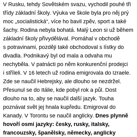
V Rusku, tehdy Sovětském svazu, vychodil pouhé tři
třídy základní školy. Výuka ve škole byla pro něj prý
moc „socialistická“, více ho bavil zpěv, sport a také
šachy. Rodina nebyla bohatá. Malý Leon si už během
základní školy přivydělával. Pomáhal v obchodě
s potravinami, později také obchodoval s lístky do
divadla. Podnikavý byl od mala a odvaha mu
nechyběla. V patnácti po něm konkurenční prodejci
i stříleli. V 16 letech už rodina emigrovala do Izraele.
Zde se naučil Hebrejsky, ale dlouho se nezdržel.
Přesunul se do Itálie, kde pobyl rok a půl. Dost
dlouho na to, aby se naučil další jazyk. Touha
poznávat svět jej hnala kupředu. Emigroval do
Kanady. V Torontu se naučil anglicky.
Dnes plynně
hovoří osmi jazyky: česky, rusky, italsky,
francouzsky, španělsky, německy, anglicky