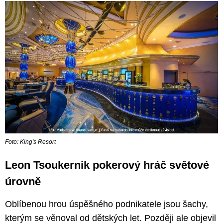
Foto: King's Resort
Leon Tsoukernik pokerový hráč světové
úrovně
Oblíbenou hrou úspěšného podnikatele jsou šachy,
kterým se věnoval od dětských let. Později ale objevil