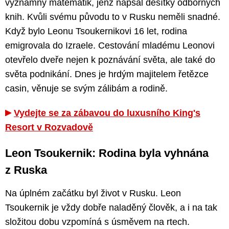
významný matematik, jenž napsal desítky odborných
knih. Kvůli svému původu to v Rusku neměli snadné.
Když bylo Leonu Tsoukernikovi 16 let, rodina
emigrovala do Izraele. Cestování mladému Leonovi
otevřelo dveře nejen k poznávání světa, ale také do
světa podnikání. Dnes je hrdým majitelem řetězce
casin, věnuje se svým zálibám a rodině.
Vydejte se za zábavou do luxusního King's
Resort v Rozvadově
Leon Tsoukernik: Rodina byla vyhnána
z Ruska
Na úplném začátku byl život v Rusku. Leon
Tsoukernik je vždy dobře naladěný člověk, a i na tak
složitou dobu vzpomíná s úsměvem na rtech.