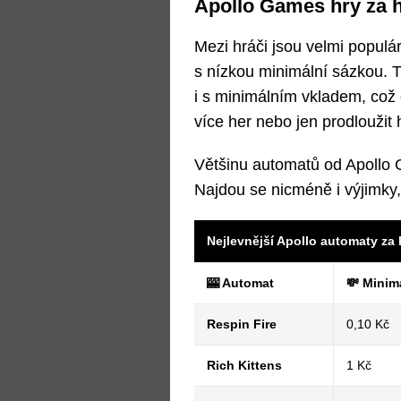
Apollo Games hry za h
Mezi hráči jsou velmi populá
s nízkou minimální sázkou. T
i s minimálním vkladem, což 
více her nebo jen prodloužit 
Většinu automatů od Apollo 
Najdou se nicméně i výjimky,
Nejlevnější Apollo automaty za 
🎰 Automat
💸 Minim
Respin Fire
0,10 Kč
Rich Kittens
1 Kč