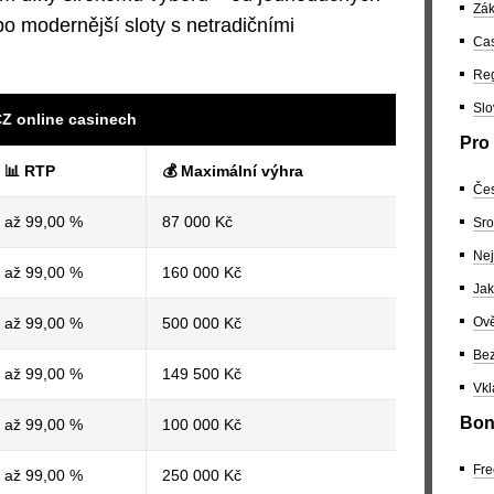
Zák
o modernější sloty s netradičními
Cas
Reg
Slo
CZ online casinech
Pro
📊 RTP
💰 Maximální výhra
Čes
až 99,00 %
87 000 Kč
Sro
Nej
až 99,00 %
160 000 Kč
Jak
až 99,00 %
500 000 Kč
Ově
Bez
až 99,00 %
149 500 Kč
Vkl
Bon
až 99,00 %
100 000 Kč
Fre
až 99,00 %
250 000 Kč