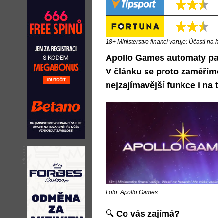
18+ Ministerstvo financí varuje: Účastí na 
Apollo Games automaty patř
V článku se proto zaměříme 
nejzajímavější funkce i na 
Foto: Apollo Games
🔍
Co vás zajímá?