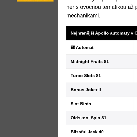
her s ovocnou tematikou až p
mechanikami.
Nejhranější Apollo automaty v 
🎰 Automat
Midnight Fruits 81
Turbo Slots 81
Bonus Joker II
Slot Birds
Oldskool Spin 81
Blissful Jack 40