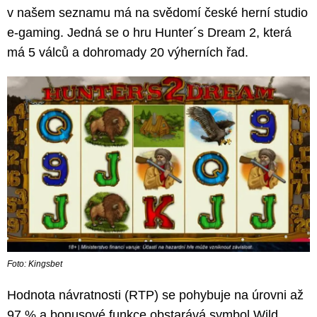
v našem seznamu má na svědomí české herní studio
e-gaming. Jedná se o hru Hunter´s Dream 2, která
má 5 válců a dohromady 20 výherních řad.
Foto: Kingsbet
Hodnota návratnosti (RTP) se pohybuje na úrovni až
97 % a bonusové funkce obstarává symbol Wild