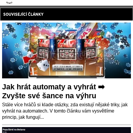
SOUVISEJÍCÍ ČLÁNKY
Jak hrát automaty a vyhrát ➡️
Zvyšte své šance na výhru
Stále více hráčů si klade otázky, zda existují nějaké triky, jak
vyhrát na automatech. V tomto článku vám vysvětlíme
princip, jak fungují...