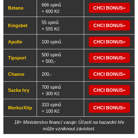
666 spinů
Betano
CHCI BONUS
+ 600 Kč
55 spinů
Kingsbet
CHCI BONUS
+ 555 Kč
Apollo
100 spinů
CHCI BONUS
500 spinů
Tipsport
CHCI BONUS
+ 500,-
Chance
200,-
CHCI BONUS
700 spinů
Sazka hry
CHCI BONUS
+ 300 Kč
333 spinů
MerkurXtip
CHCI BONUS
+ 100 Kč
18+ Ministerstvo financí varuje: Účastí na hazardní hře
může vzniknout závislost.