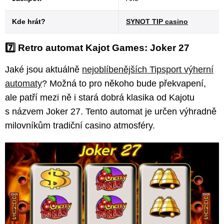
Kde hrát?
SYNOT TIP casino
7️⃣ Retro automat Kajot Games: Joker 27
Jaké jsou aktuálně
nejoblíbenějších Tipsport výherní
automaty
? Možná to pro někoho bude překvapení,
ale patří mezi ně i stará dobrá klasika od Kajotu
s názvem Joker 27. Tento automat je určen výhradně
milovníkům tradiční casino atmosféry.