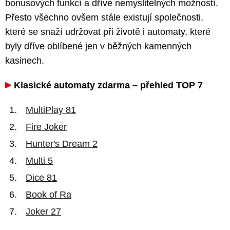
bonusových funkcí a dříve nemyslitelných možností.
Přesto všechno ovšem stále existují společnosti,
které se snaží udržovat při životě i automaty, které
byly dříve oblíbené jen v běžných kamenných
kasinech.
Klasické automaty zdarma – přehled TOP 7
MultiPlay 81
Fire Joker
Hunter's Dream 2
Multi 5
Dice 81
Book of Ra
Joker 27