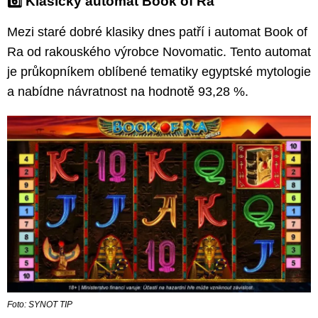
6️⃣ Klasický automat Book of Ra
Mezi staré dobré klasiky dnes patří i automat Book of
Ra od rakouského výrobce Novomatic. Tento automat
je průkopníkem oblíbené tematiky egyptské mytologie
a nabídne návratnost na hodnotě 93,28 %.
Foto: SYNOT TIP