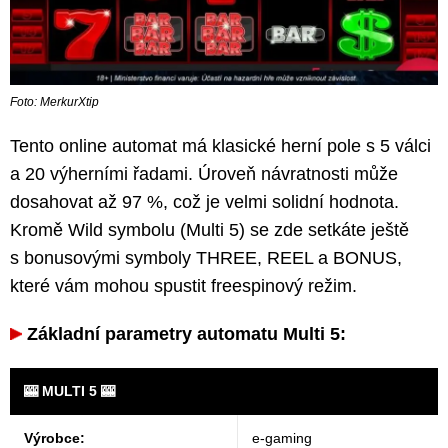
Foto: MerkurXtip
Tento online automat má klasické herní pole s 5 válci
a 20 výherními řadami. Úroveň návratnosti může
dosahovat až 97 %, což je velmi solidní hodnota.
Kromě Wild symbolu (Multi 5) se zde setkáte ještě
s bonusovými symboly THREE, REEL a BONUS,
které vám mohou spustit freespinový režim.
Základní parametry automatu Multi 5:
🎰 MULTI 5 🎰
Výrobce:
e-gaming