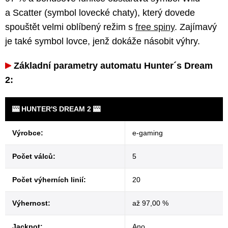
a Scatter (symbol lovecké chaty), který dovede
spouštět velmi oblíbený režim s
free spiny
. Zajímavý
je také symbol lovce, jenž dokáže násobit výhry.
Základní parametry automatu Hunter´s Dream
2:
🎰 HUNTER'S DREAM 2 🎰
Výrobce:
e-gaming
Počet válců:
5
Počet výherních linií:
20
Výhernost:
až 97,00 %
Jackpot:
Ano