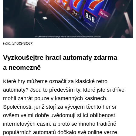
Foto: Shutterstock
Vyzkoušejtre hrací automaty zdarma
a neomezně
Které hry můžeme označit za klasické retro
automaty? Jsou to především ty, které jste si dříve
mohli zahrát pouze v kamenných kasinech.
Společnosti, jenž stojí za vývojem těchto her si
ovšem velmi dobře uvědomují sílící oblíbenost
internetových casin, a proto se mnoho tradičně
populárních automatů dočkalo své online verze.