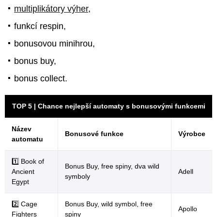
multiplikátory výher
,
funkcí respin,
bonusovou minihrou,
bonus buy,
bonus collect.
TOP 5 | Chance nejlepší automaty s bonusovými funkcemi
Název
Bonusové funkce
Výrobce
automatu
1️⃣ Book of
Bonus Buy, free spiny, dva wild
Ancient
Adell
symboly
Egypt
2️⃣ Cage
Bonus Buy, wild symbol, free
Apollo
Fighters
spiny