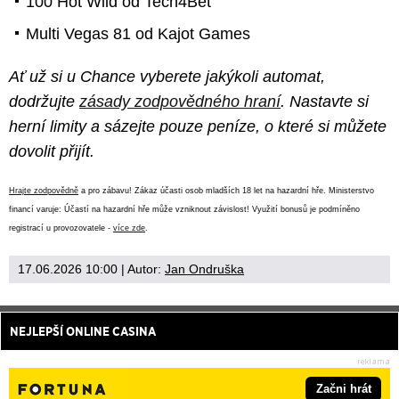
100 Hot Wild od Tech4Bet
Multi Vegas 81 od Kajot Games
Ať už si u Chance vyberete jakýkoli automat,
dodržujte
zásady zodpovědného hraní
. Nastavte si
herní limity a sázejte pouze peníze, o které si můžete
dovolit přijít.
Hrajte zodpovědně
a pro zábavu! Zákaz účasti osob mladších 18 let na hazardní hře. Ministerstvo
financí varuje: Účastí na hazardní hře může vzniknout závislost! Využití bonusů je podmíněno
registrací u provozovatele -
více zde
.
17.06.2026 10:00
| Autor:
Jan Ondruška
NEJLEPŠÍ ONLINE CASINA
Začni hrát