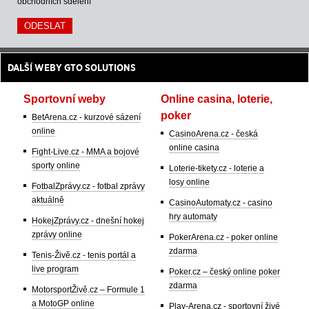
obchodních sdělení
DALŠÍ WEBY GTO SOLUTIONS
Sportovní weby
Online casina, loterie,
poker
BetArena.cz - kurzové sázení
online
CasinoArena.cz - česká
online casina
Fight-Live.cz - MMA a bojové
sporty online
Loterie-tikety.cz - loterie a
losy online
FotbalZprávy.cz - fotbal zprávy
aktuálně
CasinoAutomaty.cz - casino
hry automaty
HokejZprávy.cz - dnešní hokej
zprávy online
PokerArena.cz - poker online
zdarma
Tenis-Živě.cz - tenis portál a
live program
Poker.cz – český online poker
zdarma
MotorsportŽivě.cz – Formule 1
a MotoGP online
Play-Arena.cz - sportovní živé