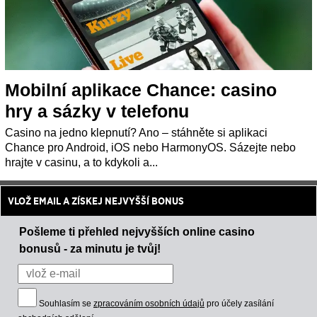
Mobilní aplikace Chance: casino
hry a sázky v telefonu
Casino na jedno klepnutí? Ano – stáhněte si aplikaci
Chance pro Android, iOS nebo HarmonyOS. Sázejte nebo
hrajte v casinu, a to kdykoli a...
VLOŽ EMAIL A ZÍSKEJ NEJVYŠŠÍ BONUS
Pošleme ti přehled nejvyšších online casino
bonusů - za minutu je tvůj!
Souhlasím se
zpracováním osobních údajů
pro účely zasílání