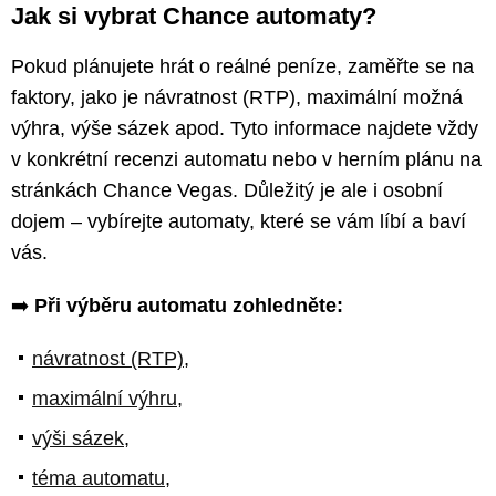
Jak si vybrat Chance automaty?
Pokud plánujete hrát o reálné peníze, zaměřte se na
faktory, jako je návratnost (RTP), maximální možná
výhra, výše sázek apod. Tyto informace najdete vždy
v konkrétní recenzi automatu nebo v herním plánu na
stránkách Chance Vegas. Důležitý je ale i osobní
dojem – vybírejte automaty, které se vám líbí a baví
vás.
➡️
Při výběru automatu zohledněte:
návratnost (RTP)
,
maximální výhru
,
výši sázek
,
téma automatu
,