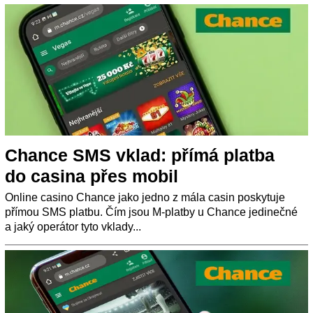
Chance SMS vklad: přímá platba
do casina přes mobil
Online casino Chance jako jedno z mála casin poskytuje
přímou SMS platbu. Čím jsou M-platby u Chance jedinečné
a jaký operátor tyto vklady...