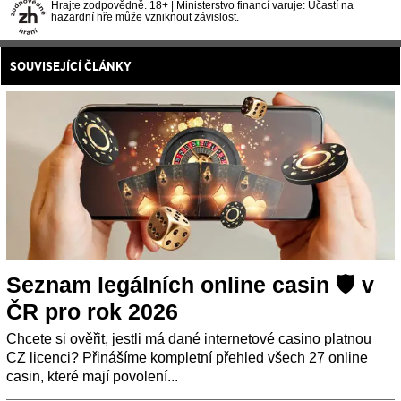
Hrajte zodpovědně. 18+ | Ministerstvo financí varuje: Účastí na
hazardní hře může vzniknout závislost.
SOUVISEJÍCÍ ČLÁNKY
Seznam legálních online casin 🛡️ v
ČR pro rok 2026
Chcete si ověřit, jestli má dané internetové casino platnou
CZ licenci? Přinášíme kompletní přehled všech 27 online
casin, které mají povolení...