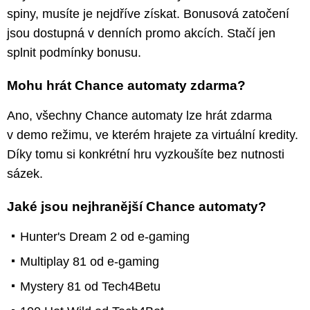
spiny, musíte je nejdříve získat. Bonusová zatočení
jsou dostupná v denních promo akcích. Stačí jen
splnit podmínky bonusu.
Mohu hrát Chance automaty zdarma?
Ano, všechny Chance automaty lze hrát zdarma
v demo režimu, ve kterém hrajete za virtuální kredity.
Díky tomu si konkrétní hru vyzkoušíte bez nutnosti
sázek.
Jaké jsou nejhranější Chance automaty?
Hunter's Dream 2 od e-gaming
Multiplay 81 od e-gaming
Mystery 81 od Tech4Betu