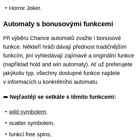
Horror Joker.
Automaty s bonusovými funkcemi
Při výběru Chance automatů zvažte i bonusové
funkce. Někteří hráči dávají přednost tradičnějším
funkcím, jiní vyhledávají zajímavé a originální funkce
(například hold and win automaty). Ať už preferujete
jakýkoliv typ, všechny dostupné funkce najdete
v informacích u konkrétního automatu.
➡️
Nejčastěji se setkáte s těmito funkcemi:
wild symbolem
,
scatter symbolem,
funkcí free spins,