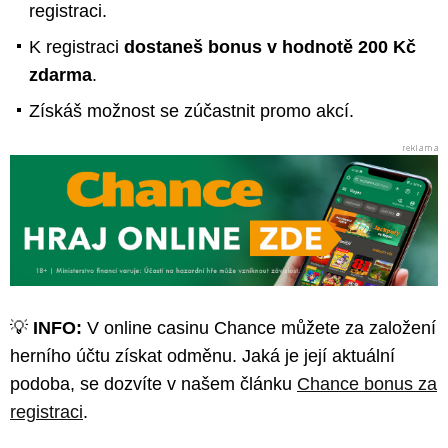
registraci.
K registraci
dostaneš bonus v hodnotě 200 Kč
zdarma
.
Získáš možnost se zúčastnit promo akcí.
💡
INFO:
V online casinu Chance můžete za založení
herního účtu získat odměnu. Jaká je její aktuální
podoba, se dozvíte v našem článku
Chance bonus za
registraci
.