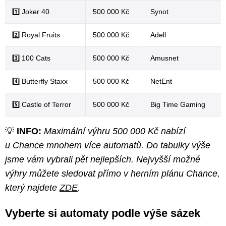
1️⃣ Joker 40
500 000 Kč
Synot
2️⃣ Royal Fruits
500 000 Kč
Adell
3️⃣ 100 Cats
500 000 Kč
Amusnet
4️⃣ Butterfly Staxx
500 000 Kč
NetEnt
5️⃣ Castle of Terror
500 000 Kč
Big Time Gaming
💡
INFO:
Maximální výhru 500 000 Kč nabízí
u Chance mnohem více automatů. Do tabulky výše
jsme vám vybrali pět nejlepších. Nejvyšší možné
výhry můžete sledovat přímo v herním plánu Chance,
který najdete
ZDE
.
Vyberte si automaty podle výše sázek