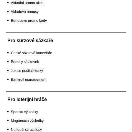
Aktuální promo akce
Vkladové bonusy
Bonusové promo kódy
Pro kurzové sázkaře
České sázkové kanceláře
Bonusy sázkovek
Jak se počítají kurzy
Bankroll management
Pro loterijní hráče
Sportka výsledky
Megamaxa výsledky
Nejlepší stírací losy