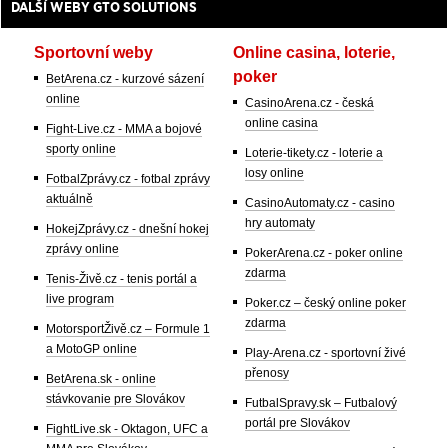
DALŠÍ WEBY GTO SOLUTIONS
Sportovní weby
Online casina, loterie,
poker
BetArena.cz - kurzové sázení
online
CasinoArena.cz - česká
online casina
Fight-Live.cz - MMA a bojové
sporty online
Loterie-tikety.cz - loterie a
losy online
FotbalZprávy.cz - fotbal zprávy
aktuálně
CasinoAutomaty.cz - casino
hry automaty
HokejZprávy.cz - dnešní hokej
zprávy online
PokerArena.cz - poker online
zdarma
Tenis-Živě.cz - tenis portál a
live program
Poker.cz – český online poker
zdarma
MotorsportŽivě.cz – Formule 1
a MotoGP online
Play-Arena.cz - sportovní živé
přenosy
BetArena.sk - online
stávkovanie pre Slovákov
FutbalSpravy.sk – Futbalový
portál pre Slovákov
FightLive.sk - Oktagon, UFC a