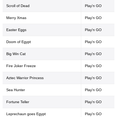
Scroll of Dead
Play'n GO
Merry Xmas
Play'n GO
Easter Eggs
Play'n GO
Doom of Egypt
Play'n GO
Big Win Cat
Play'n GO
Fire Joker Freeze
Play'n GO
Aztec Warrior Princess
Play'n GO
Sea Hunter
Play'n GO
Fortune Teller
Play'n GO
Leprechaun goes Egypt
Play'n GO