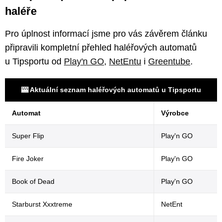
haléře
Pro úplnost informací jsme pro vás závěrem článku
připravili kompletní přehled haléřových automatů
u Tipsportu od
Play'n GO
,
NetEntu
i
Greentube
.
🎰
Aktuální seznam haléřových automatů u Tipsportu
Automat
Výrobce
Super Flip
Play'n GO
Fire Joker
Play'n GO
Book of Dead
Play'n GO
Starburst Xxxtreme
NetEnt