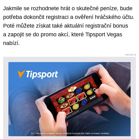
Jakmile se rozhodnete hrát o skutečné peníze, bude
potřeba dokončit registraci a ověření hráčského účtu.
Poté můžete získat také aktuální registrační bonus
a zapojit se do promo akcí, které Tipsport Vegas
nabízí.