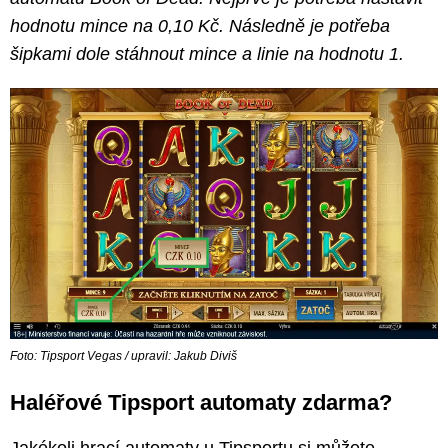
hodnotu mince na 0,10 Kč. Následně je potřeba
šipkami dole stáhnout mince a linie na hodnotu 1.
Foto: Tipsport Vegas / upravil: Jakub Diviš
Haléřové Tipsport automaty zdarma?
Jakékoli hrací automaty u Tipsportu si můžete