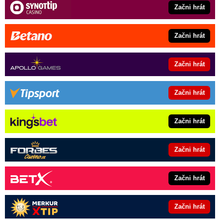
Začni hrát
Začni hrát
Začni hrát
Začni hrát
Začni hrát
Začni hrát
Začni hrát
Začni hrát