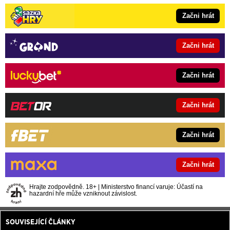
Začni hrát
Začni hrát
Začni hrát
Začni hrát
Začni hrát
Začni hrát
Hrajte zodpovědně. 18+ | Ministerstvo financí varuje: Účastí na
hazardní hře může vzniknout závislost.
SOUVISEJÍCÍ ČLÁNKY