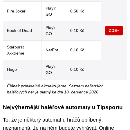
Play'n
Fire Joker
0,50 Kč
GO
Play'n
Book of Dead
0,10 Kč
ZDE
GO
Starburst
NetEnt
0,10 Kč
Xxxtreme
Play'n
Hugo
0,10 Kč
GO
Článek pravidelně aktualizujeme. Seznam nejlepších
haléřových her je platný ke dni 10. července 2026.
Nejvýhernější haléřové automaty u Tipsportu
To, že je některý automat u hráčů oblíbený,
neznamená, že na něm budete vyhrávat. Online