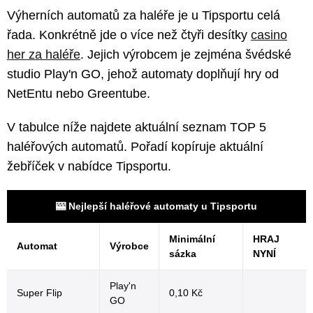
Výherních automatů za haléře je u Tipsportu celá
řada. Konkrétně jde o více než čtyři desítky
casino
her za haléře
. Jejich výrobcem je zejména švédské
studio Play'n GO, jehož automaty doplňují hry od
NetEntu nebo Greentube.
V tabulce níže najdete aktuální seznam TOP 5
haléřových automatů. Pořadí kopíruje aktuální
žebříček v nabídce Tipsportu.
🎰 Nejlepší haléřové automaty u Tipsportu
Minimální
HRAJ
Automat
Výrobce
sázka
NYNÍ
Play'n
Super Flip
0,10 Kč
GO