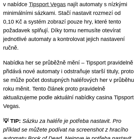
v nabídce
Tipsport Vegas
najít automaty s nízkými
minimálními sázkami. Stačí nastavit rozmezí od
0,10 Kč a systém zobrazí pouze hry, které tento
požadavek splňují. Díky tomu nemusíte otevírat
jednotlivé automaty a kontrolovat jejich nastavení
ručně.
Nabídka her se průběžně mění – Tipsport pravidelně
přidává nové automaty i odstraňuje starší tituly, proto
se může počet dostupných haléřových her v průběhu
roku měnit. Tento článek proto pravidelně
aktualizujeme podle aktuální nabídky casina Tipsport
Vegas.
💡 TIP:
Sázku za haléře je potřeba nastavit. Pro
příklad se můžete podívat na screenshot z hracího
automatu Book of Dead. Nejprve je potřeba nastavit