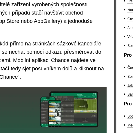
Fre
itelé zařízení vyrobených společností
Nar
ch případů stačí navštívit obchod
Cas
App Store nebo AppGallery) a jednoduše
Akt
Vkl
 kód přímo na stránkách sázkové kanceláře
Bo
 se nechat pomocí odkazu přesměrovat do
Pro
emi. Mobilní aplikaci Chance najdete ve
Čes
tačí tedy sjet posuvníkem dolů a kliknout na
 Chance“.
Bon
Jak
Ban
Pro 
Spo
Me