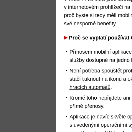
v internetovém prohlížeči na
proč byste si tedy měli mobil
své nesporné benefity.
Proč se vyplatí používat
Přínosem mobilní aplikace
služby dostupné na jedno k
Není potřeba spouštět pro
stačí ťuknout na ikonu a 
hracích automatů
.
Kromě toho nepřijdete ani
přímé přenosy.
Aplikace je navíc skvěle o
s uvedenými operačními sy