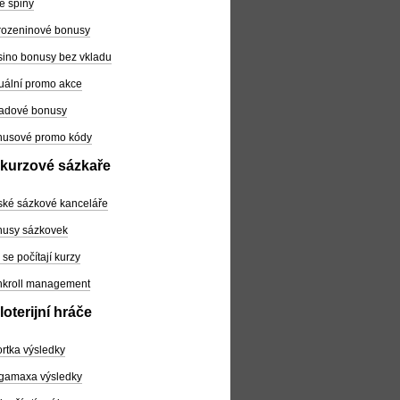
e spiny
ozeninové bonusy
ino bonusy bez vkladu
uální promo akce
adové bonusy
nusové promo kódy
 kurzové sázkaře
ké sázkové kanceláře
usy sázkovek
 se počítají kurzy
kroll management
loterijní hráče
rtka výsledky
gamaxa výsledky