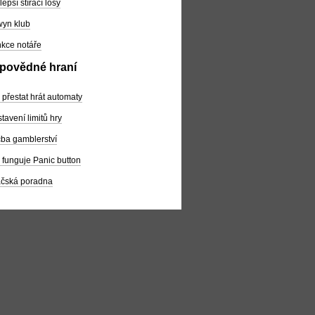
lepší stírací losy
wyn klub
kce notáře
povědné hraní
 přestat hrát automaty
tavení limitů hry
ba gamblerství
 funguje Panic button
čská poradna