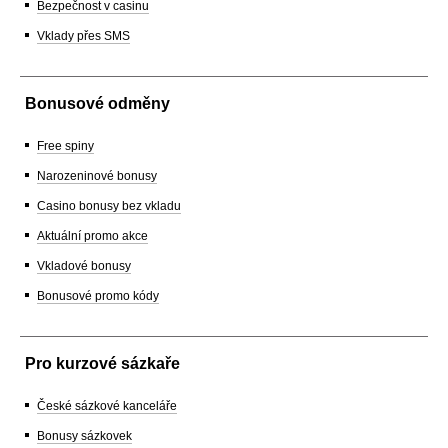
Bezpečnost v casinu
Vklady přes SMS
Bonusové odměny
Free spiny
Narozeninové bonusy
Casino bonusy bez vkladu
Aktuální promo akce
Vkladové bonusy
Bonusové promo kódy
Pro kurzové sázkaře
České sázkové kanceláře
Bonusy sázkovek