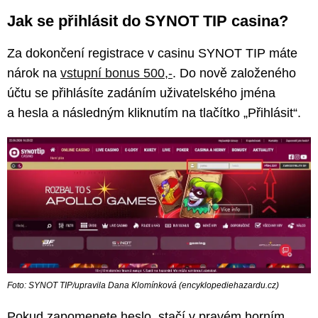
Jak se přihlásit do SYNOT TIP casina?
Za dokončení registrace v casinu SYNOT TIP máte
nárok na
vstupní bonus 500,-
. Do nově založeného
účtu se přihlásíte zadáním uživatelského jména
a hesla a následným kliknutím na tlačítko „Přihlásit“.
Foto: SYNOT TIP/upravila Dana Klomínková (encyklopediehazardu.cz)
Pokud zapomenete heslo, stačí v pravém horním