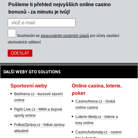
Pošleme ti přehled nejvyšších online casino
bonusů - za minutu je tvůj!
Souhlasím se
zpracováním osobních údajů
pro účely zasílání
obchodních sdělení
DALŠÍ WEBY GTO SOLUTIONS
Sportovní weby
Online casina, loterie,
poker
BetArena.cz - kurzové sázení
online
CasinoArena.cz - česká
online casina
Fight-Live.cz - MMA a bojové
sporty online
Loterie-tikety.cz - loterie a
losy online
FotbalZprávy.cz - fotbal zprávy
aktuálně
CasinoAutomaty.cz - casino