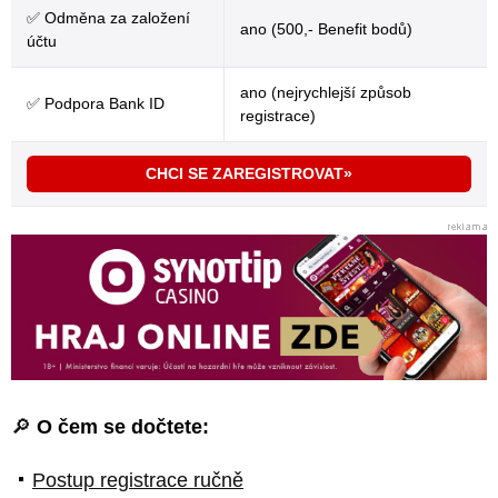
✅ Odměna za založení
ano (500,- Benefit bodů)
účtu
ano (nejrychlejší způsob
✅ Podpora Bank ID
registrace)
CHCI SE ZAREGISTROVAT
🔎
O čem se dočtete:
Postup registrace ručně