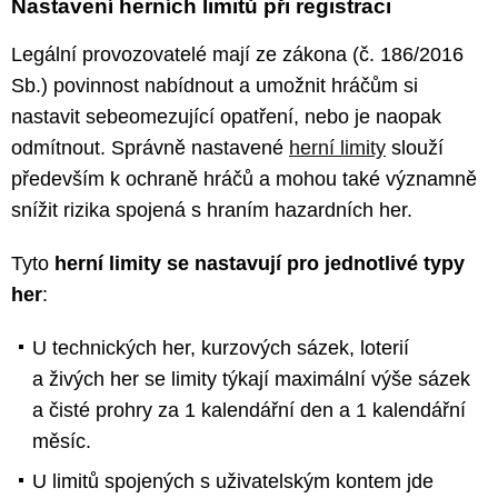
Nastavení herních limitů při registraci
Legální provozovatelé mají ze zákona (č. 186/2016
Sb.) povinnost nabídnout a umožnit hráčům si
nastavit sebeomezující opatření, nebo je naopak
odmítnout. Správně nastavené
herní limity
slouží
především k ochraně hráčů a mohou také významně
snížit rizika spojená s hraním hazardních her.
Tyto
herní limity se nastavují pro jednotlivé typy
her
:
U technických her, kurzových sázek, loterií
a živých her se limity týkají maximální výše sázek
a čisté prohry za 1 kalendářní den a 1 kalendářní
měsíc.
U limitů spojených s uživatelským kontem jde