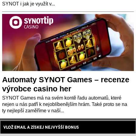
SYNOT i jak je využít v...
Automaty SYNOT Games – recenze
výrobce casino her
SYNOT Games má na svém kontě řadu automatů, které
nejen u nás patří k nejoblíbenějším hrám. Také proto se na
ty nejlepší zaměříme v naší...
VLOŽ EMAIL A ZÍSKEJ NEJVYŠŠÍ BONUS