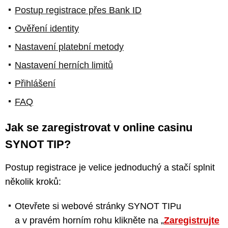
Postup registrace přes Bank ID
Ověření identity
Nastavení platební metody
Nastavení herních limitů
Přihlášení
FAQ
Jak se zaregistrovat v online casinu
SYNOT TIP?
Postup registrace je velice jednoduchý a stačí splnit
několik kroků:
Otevřete si webové stránky SYNOT TIPu
a v pravém horním rohu klikněte na „
Zaregistrujte