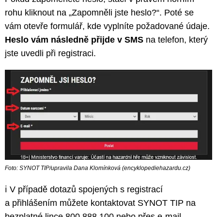
rohu kliknout na „Zapomněli jste heslo?“. Poté se
vám otevře formulář, kde vyplníte požadované údaje.
Heslo vám následně přijde v SMS
na telefon, který
jste uvedli při registraci.
Foto: SYNOT TIP/upravila Dana Klomínková (encyklopediehazardu.cz)
ℹ️ V případě dotazů spojených s registrací
a přihlášením můžete kontaktovat SYNOT TIP na
bezplatné lince 800 888 100 nebo přes e-mail