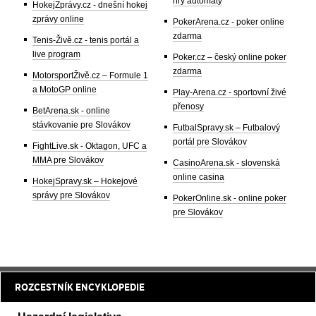
hry automaty
HokejZprávy.cz - dnešní hokej
zprávy online
PokerArena.cz - poker online
zdarma
Tenis-Živě.cz - tenis portál a
live program
Poker.cz – český online poker
zdarma
MotorsportŽivě.cz – Formule 1
a MotoGP online
Play-Arena.cz - sportovní živé
přenosy
BetArena.sk - online
stávkovanie pre Slovákov
FutbalSpravy.sk – Futbalový
portál pre Slovákov
FightLive.sk - Oktagon, UFC a
MMA pre Slovákov
CasinoArena.sk - slovenská
online casina
HokejSpravy.sk – Hokejové
správy pre Slovákov
PokerOnline.sk - online poker
pre Slovákov
ROZCESTNÍK ENCYKLOPEDIE