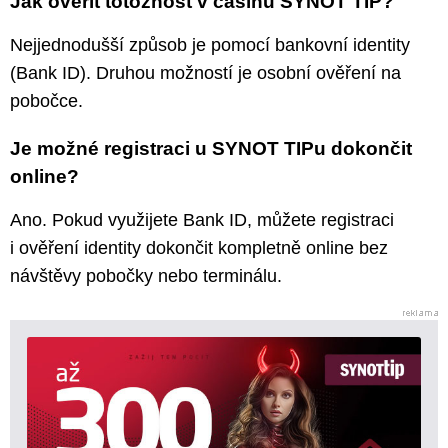
Jak ověřit totožnost v casinu SYNOT TIP?
Nejjednodušší způsob je pomocí bankovní identity
(Bank ID). Druhou možností je osobní ověření na
pobočce.
Je možné registraci u SYNOT TIPu dokončit
online?
Ano. Pokud využijete Bank ID, můžete registraci
i ověření identity dokončit kompletně online bez
návštěvy pobočky nebo terminálu.