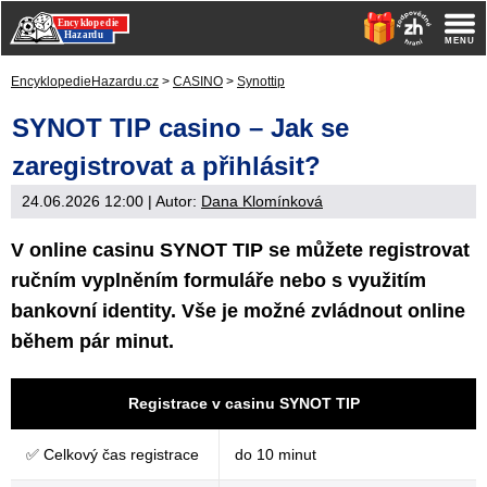
EncyklopedieHazardu.cz
>
CASINO
>
Synottip
SYNOT TIP casino – Jak se
zaregistrovat a přihlásit?
24.06.2026 12:00
| Autor:
Dana Klomínková
V online casinu SYNOT TIP se můžete registrovat
ručním vyplněním formuláře nebo s využitím
bankovní identity. Vše je možné zvládnout online
během pár minut.
Registrace v casinu SYNOT TIP
✅ Celkový čas registrace
do 10 minut