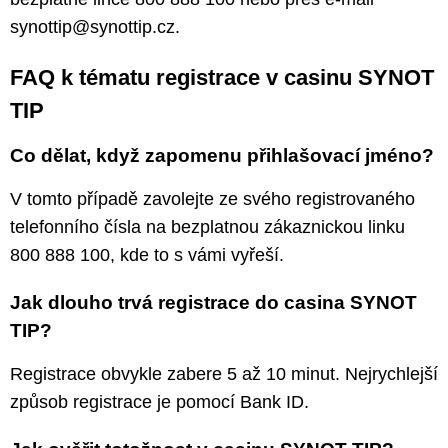
synottip@synottip.cz.
FAQ k tématu registrace v casinu SYNOT
TIP
Co dělat, když zapomenu přihlašovací jméno?
V tomto případě zavolejte ze svého registrovaného
telefonního čísla na bezplatnou zákaznickou linku
800 888 100, kde to s vámi vyřeší.
Jak dlouho trvá registrace do casina SYNOT
TIP?
Registrace obvykle zabere 5 až 10 minut. Nejrychlejší
způsob registrace je pomocí Bank ID.