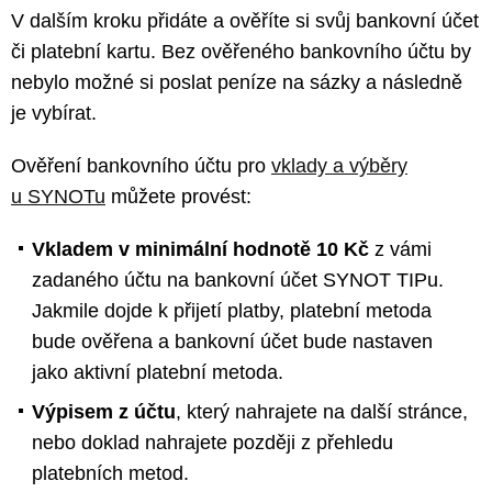
V dalším kroku přidáte a ověříte si svůj bankovní účet
či platební kartu. Bez ověřeného bankovního účtu by
nebylo možné si poslat peníze na sázky a následně
je vybírat.
Ověření bankovního účtu pro
vklady a výběry
u SYNOTu
můžete provést:
Vkladem v minimální hodnotě 10 Kč
z vámi
zadaného účtu na bankovní účet SYNOT TIPu.
Jakmile dojde k přijetí platby, platební metoda
bude ověřena a bankovní účet bude nastaven
jako aktivní platební metoda.
Výpisem z účtu
, který nahrajete na další stránce,
nebo doklad nahrajete později z přehledu
platebních metod.