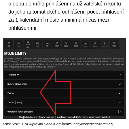
o dobu denního přihlášení na uživatelském kontu
do jeho automatického odhlášení, počet přihlášení
za 1 kalendářní měsíc a minimální čas mezi
přihlášeními.
Foto: SYNOT TIP/upravila Dana Klomínková (encyklopediehazardu.cz)