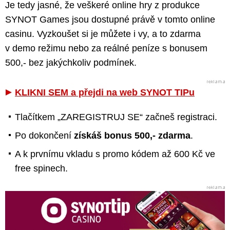
Je tedy jasné, že veškeré online hry z produkce
SYNOT Games jsou dostupné právě v tomto online
casinu. Vyzkoušet si je můžete i vy, a to zdarma
v demo režimu nebo za reálné peníze s bonusem
500,- bez jakýchkoliv podmínek.
KLIKNI SEM a přejdi na web SYNOT TIPu
Tlačítkem „ZAREGISTRUJ SE“ začneš registraci.
Po dokončení
získáš bonus 500,- zdarma
.
A k prvnímu vkladu s promo kódem až 600 Kč ve
free spinech.