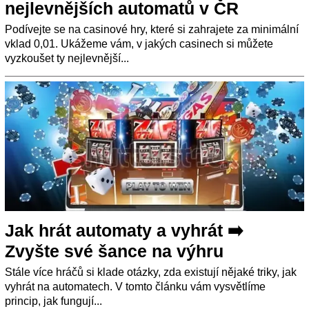
nejlevnějších automatů v ČR
Podívejte se na casinové hry, které si zahrajete za minimální
vklad 0,01. Ukážeme vám, v jakých casinech si můžete
vyzkoušet ty nejlevnější...
Jak hrát automaty a vyhrát ➡️
Zvyšte své šance na výhru
Stále více hráčů si klade otázky, zda existují nějaké triky, jak
vyhrát na automatech. V tomto článku vám vysvětlíme
princip, jak fungují...