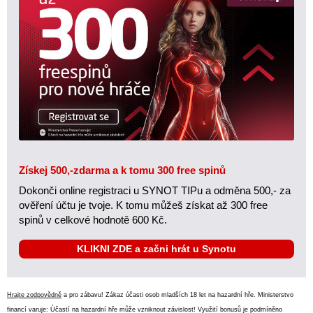
Získej 500,-zdarma a k tomu 300 free spinů
Dokonči online registraci u SYNOT TIPu a odměna 500,- za
ověření účtu je tvoje. K tomu můžeš získat až 300 free
spinů v celkové hodnotě 600 Kč.
KLIKNI ZDE a začni hrát u Synotu
Hrajte zodpovědně
a pro zábavu! Zákaz účasti osob mladších 18 let na hazardní hře. Ministerstvo
financí varuje: Účastí na hazardní hře může vzniknout závislost! Využití bonusů je podmíněno