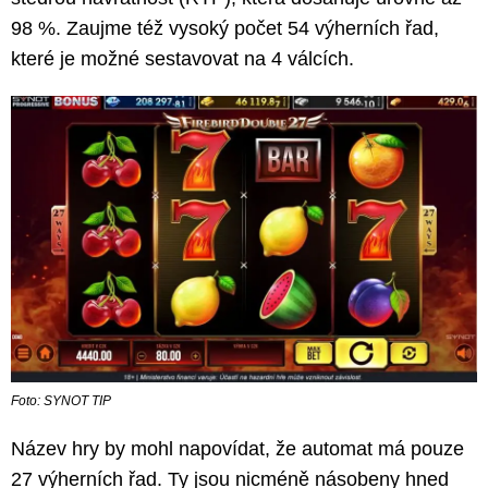
98 %. Zaujme též vysoký počet 54 výherních řad,
které je možné sestavovat na 4 válcích.
Foto: SYNOT TIP
Název hry by mohl napovídat, že automat má pouze
27 výherních řad. Ty jsou nicméně násobeny hned