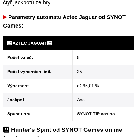
čtyř jackpotů ze hry.
Parametry automatu Aztec Jaguar od SYNOT
Games:
🎰 AZTEC JAGUAR 🎰
Počet válců:
5
Počet výherních linií:
25
Výhernost:
až 95,01 %
Jackpot:
Ano
Spustit hru:
SYNOT TIP casino
4️⃣ Hunter's Spirit od SYNOT Games online