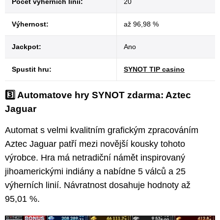
Počet výherních linií:
20
Výhernost:
až 96,98 %
Jackpot:
Ano
Spustit hru:
SYNOT TIP casino
3️⃣ Automatove hry SYNOT zdarma: Aztec
Jaguar
Automat s velmi kvalitním grafickým zpracováním
Aztec Jaguar patří mezi novější kousky tohoto
výrobce. Hra má netradiční námět inspirovaný
jihoamerickými indiány a nabídne 5 válců a 25
výherních linií. Návratnost dosahuje hodnoty až
95,01 %.