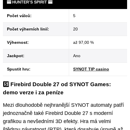
🎰 HUNTER’S SPIRIT 🎰
Počet válců:
5
Počet výherních linií:
20
Výhernost:
až 97,00 %
Jackpot:
Ano
Spustit hru:
SYNOT TIP casino
5️⃣ Firebird Double 27 od SYNOT Games:
demo verze i za peníze
Mezi dlouhodobě nejhranější SYNOT automaty patří
jednoznačně také Firebird Double 27 s moderní
grafikou a nevšedními 3D efekty. Hra má velmi
štědrou návratnost (RTP), která dosahuje úrovně až