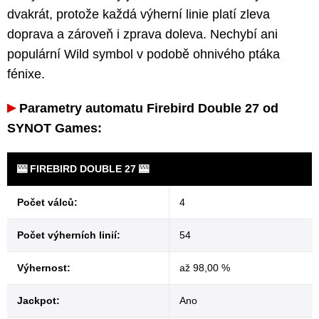
dvakrát, protože každá výherní linie platí zleva
doprava a zároveň i zprava doleva. Nechybí ani
populární Wild symbol v podobě ohnivého ptáka
fénixe.
Parametry automatu Firebird Double 27 od
SYNOT Games:
🎰 FIREBIRD DOUBLE 27 🎰
Počet válců:
4
Počet výherních linií:
54
Výhernost:
až 98,00 %
Jackpot:
Ano