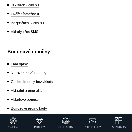
Jak začít v casinu
Ověření totožnosti
Bezpečnost v casinu
Vklady přes SMS
Bonusové odměny
Free spiny
Narozeninové bonusy
Casino bonusy bez vkladu
Aktuální promo akce
Vkladové bonusy
Bonusové promo kódy
Casina
Bonusy
Free spiny
Promo kódy
Sázkovky
Pro kurzové sázkaře