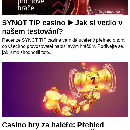
SYNOT TIP casino ▶️ Jak si vedlo v
našem testování?
Recenze SYNOT TIP casina vám dá ucelený přehled o tom,
co všechno provozovatel nabízí svým hráčům. Podívejte se,
jak jsme zhodnotili toto...
Casino hry za haléře: Přehled