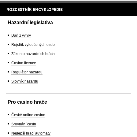
ROZCESTNÍK ENCYKLOPEDIE
Hazardní legislativa
Daň z výhry
Rejstřík vyloučených osob
Zákon o hazardních hrách
Casino licence
Regulátor hazardu
Slovník hazardu
Pro casino hráče
České online casino
Srovnání casin
Nejlepší hrací automaty