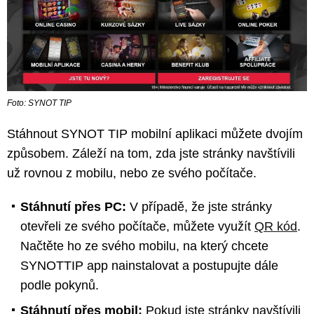
Foto: SYNOT TIP
Stáhnout SYNOT TIP mobilní aplikaci můžete dvojím
způsobem. Záleží na tom, zda jste stránky navštívili
už rovnou z mobilu, nebo ze svého počítače.
Stáhnutí přes PC:
V případě, že jste stránky
otevřeli ze svého počítače, můžete využít
QR kód
.
Načtěte ho ze svého mobilu, na který chcete
SYNOTTIP app nainstalovat a postupujte dále
podle pokynů.
Stáhnutí přes mobil:
Pokud jste stránky navštívili