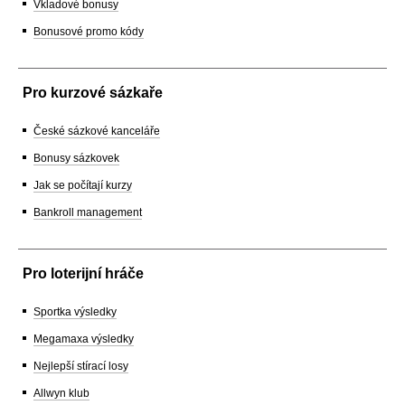
Vkladové bonusy
Bonusové promo kódy
Pro kurzové sázkaře
České sázkové kanceláře
Bonusy sázkovek
Jak se počítají kurzy
Bankroll management
Pro loterijní hráče
Sportka výsledky
Megamaxa výsledky
Nejlepší stírací losy
Allwyn klub