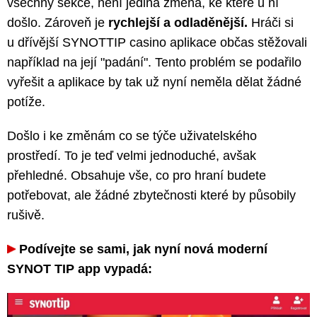
všechny sekce, není jediná změna, ke které u ní
došlo. Zároveň je
rychlejší a odladěnější.
Hráči si
u dřívější SYNOTTIP casino aplikace občas stěžovali
například na její "padání". Tento problém se podařilo
vyřešit a aplikace by tak už nyní neměla dělat žádné
potíže.
Došlo i ke změnám co se týče uživatelského
prostředí. To je teď velmi jednoduché, avšak
přehledné. Obsahuje vše, co pro hraní budete
potřebovat, ale žádné zbytečnosti které by působily
rušivě.
Podívejte se sami, jak nyní nová moderní
SYNOT TIP app vypadá: