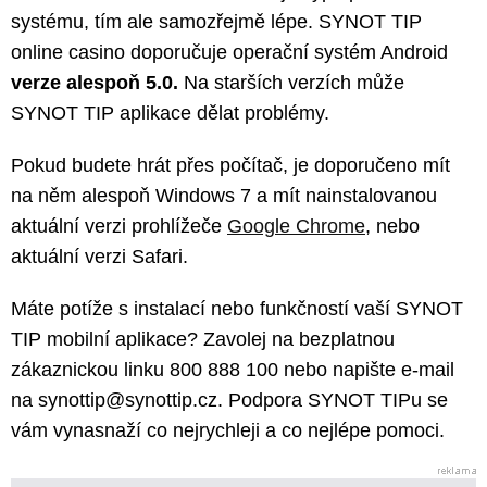
systému, tím ale samozřejmě lépe. SYNOT TIP
online casino doporučuje operační systém Android
verze alespoň 5.0.
Na starších verzích může
SYNOT TIP aplikace dělat problémy.
Pokud budete hrát přes počítač, je doporučeno mít
na něm alespoň Windows 7 a mít nainstalovanou
aktuální verzi prohlížeče
Google Chrome
, nebo
aktuální verzi Safari.
Máte potíže s instalací nebo funkčností vaší SYNOT
TIP mobilní aplikace? Zavolej na bezplatnou
zákaznickou linku 800 888 100 nebo napište e-mail
na synottip@synottip.cz. Podpora SYNOT TIPu se
vám vynasnaží co nejrychleji a co nejlépe pomoci.