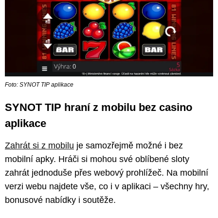
Foto: SYNOT TIP aplikace
SYNOT TIP hraní z mobilu bez casino
aplikace
Zahrát si z mobilu
je samozřejmě možné i bez
mobilní apky. Hráči si mohou své oblíbené sloty
zahrát jednoduše přes webový prohlížeč. Na mobilní
verzi webu najdete vše, co i v aplikaci – všechny hry,
bonusové nabídky i soutěže.