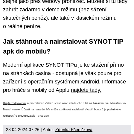
stejně jako přes webový prohlížeč. Můžete si tu tedy
zahrát zadarmo v demo režimu (bez sázení
skutečných peněz), ale také v klasickém režimu
o reálné peníze.
Jak stáhnout a nainstalovat SYNOT TIP
apk do mobilu?
Moderní aplikace SYNOT TIPu je ke stažení přímo
na stránkách casina - dostupná je však pouze pro
zařízení s operačním systémem Android. Informace
pro hráče s mobily od Applu
najdete tady.
Hrajte zodpovědně
a pro zábavu! Zákaz účasti osob mladších 18 let na hazardní hře. Ministerstvo
financí varuje: Účastí na hazardní hře může vzniknout závislost! Využití bonusů je podmíněno
registrací u provozovatele -
více zde
.
23.04.2024 07:26
| Autor:
Zdenka Pšeničková