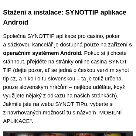
Stažení a instalace: SYNOTTIP aplikace
Android
Společná SYNOTTIP aplikace pro casino, poker
a sázkovou kancelář je dostupná pouze na zařízení
s
operačním systémem Android.
Pokud si ji chcete
stáhnout, přejděte na stránky online casina SYNOT
TIP (dejte pozor, ať se jedná o českou verzi m synot
tip cz, a nikoli
o tu slovenskou
– ta je totiž určena
pouze slovenským hráčům – nejlépe uděláte, když
využijete nějaký z odkazů na našich stránkách).
Jakmile jste na webu SYNOT TIPu, vyberte si
z navrhovaných možností tu s názvem "MOBILNÍ
APLIKACE".