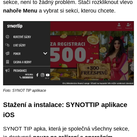
sekce, není to žádný problém. Stačí rozkliknout vlevo
nahoře Menu
a vybrat si sekci, kterou chcete.
Foto: SYNOT TIP aplikace
Stažení a instalace: SYNOTTIP aplikace
iOS
SYNOT TIP apka, která je společná všechny sekce,