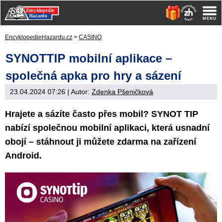
EncyklopedieHazardu.cz
>
CASINO
SYNOTTIP mobilní aplikace –
společná apka pro hry a sázení
23.04.2024 07:26
| Autor:
Zdenka Pšeničková
Hrajete a sázíte často přes mobil? SYNOT TIP
nabízí společnou mobilní aplikaci, která usnadní
obojí – stáhnout ji můžete zdarma na zařízení
Android.