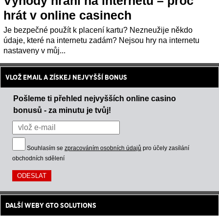
Výhody hraní na internetu – proč
hrát v online casinech
Je bezpečné použít k placení kartu? Nezneužije někdo
údaje, které na internetu zadám? Nejsou hry na internetu
nastaveny v můj...
VLOŽ EMAIL A ZÍSKEJ NEJVYŠŠÍ BONUS
Pošleme ti přehled nejvyšších online casino
bonusů - za minutu je tvůj!
Souhlasím se
zpracováním osobních údajů
pro účely zasílání
obchodních sdělení
DALŠÍ WEBY GTO SOLUTIONS