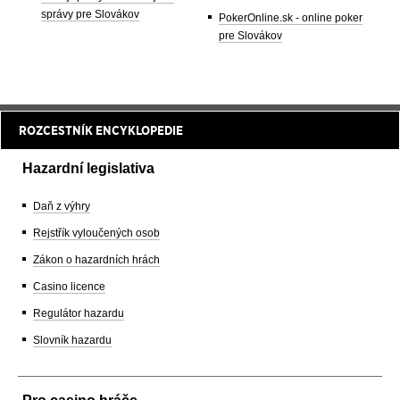
správy pre Slovákov
PokerOnline.sk - online poker
pre Slovákov
ROZCESTNÍK ENCYKLOPEDIE
Hazardní legislativa
Daň z výhry
Rejstřík vyloučených osob
Zákon o hazardních hrách
Casino licence
Regulátor hazardu
Slovník hazardu