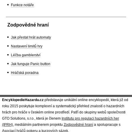
Funkce notáře
Zodpovědné hraní
Jak přestat hrát automaty
Nastavení limitů hry
Léčba gamblerství
Jak funguje Panic button
Hráčská poradna
EncyklopedieHazardu.cz
představuje unikátní online encyklopedii, která již od
roku 2015 poskytuje komplexní a systematický přehled znalostí o hazardních
hrách pro hráče v českém online prostředí. Patří do skupiny webů společnosti
GTO Solutions, s.r.o., která je členem
Institutu pro regulaci hazardních her
(IPRH)
, mediálním partnerem projektu
Zodpovědné hraní
a spolupracuje s
Asociací hráčů pokeru a kurzových sázek
.