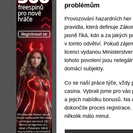
problémům
Provozování hazardních her 
pravidla, která definuje Zák
jasně říká, kdo a za jakých
v tomto odvětví. Pokud zájem
licenci vydanou Ministerstve
tohoto povolení jsou nelegální
domácí subjekty.
Co se naší práce týče, vždy
casina. Vybrali jsme pro vás 
a jejich nabídku bonusů. Na
dokončíte proces registrace.
několik málo minut.