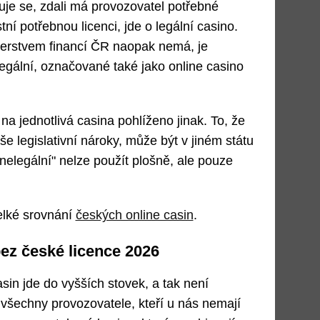
e se, zdali má provozovatel potřebné
tní potřebnou licenci, jde o legální casino.
terstvem financí ČR naopak nemá, je
legální, označované také jako online casino
a jednotlivá casina pohlíženo jinak. To, že
e legislativní nároky, může být v jiném státu
nelegální" nelze použít plošně, ale pouze
elké srovnání
českých online casin
.
ez české licence 2026
sin jde do vyšších stovek, a tak není
všechny provozovatele, kteří u nás nemají