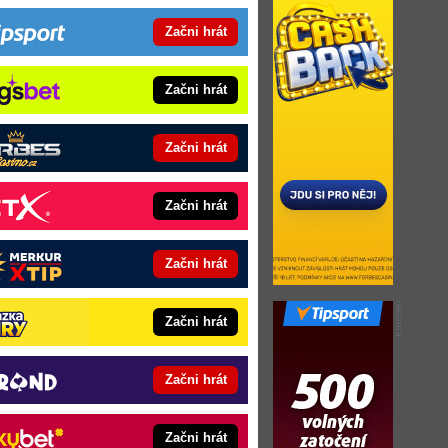
Začni hrát
Začni hrát
Začni hrát
Začni hrát
Začni hrát
Začni hrát
Začni hrát
Začni hrát