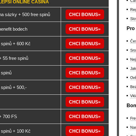
Cas
LEPŠÍ ONLINE CASINA
Reg
a sázky + 500 free spinů
CHCI BONUS
Slo
Pro
benefit bodech
CHCI BONUS
Čes
 spinů + 600 Kč
CHCI BONUS
Sro
 55 free spinů
CHCI BONUS
Nej
Jak
 spinů
CHCI BONUS
Ově
 spinů + 500,-
CHCI BONUS
Bez
Vkl
CHCI BONUS
Bon
+ 700 FS
CHCI BONUS
Fre
Nar
 spinů + 100 Kč
CHCI BONUS