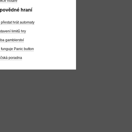
kce notáře
povědné hraní
 přestat hrát automaty
tavení limitů hry
ba gamblerství
 funguje Panic button
čská poradna