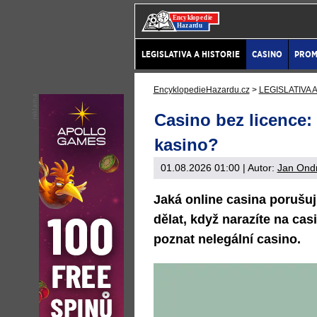
LEGISLATIVA A HISTORIE
CASINO
PROM
EncyklopedieHazardu.cz
>
LEGISLATIVA 
Casino bez licence:
kasino?
01.08.2026 01:00
| Autor:
Jan Ond
Jaká online casina porušu
dělat, když narazíte na ca
poznat nelegální casino.