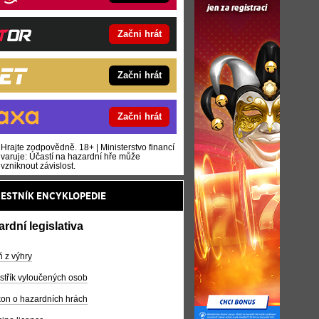
Začni hrát
Začni hrát
Začni hrát
Hrajte zodpovědně. 18+ | Ministerstvo financí
varuje: Účastí na hazardní hře může
vzniknout závislost.
ESTNÍK ENCYKLOPEDIE
rdní legislativa
 z výhry
střík vyloučených osob
on o hazardních hrách