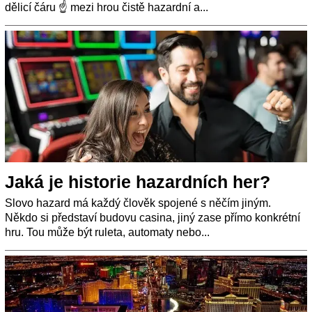
dělicí čáru ☝ mezi hrou čistě hazardní a...
Jaká je historie hazardních her?
Slovo hazard má každý člověk spojené s něčím jiným.
Někdo si představí budovu casina, jiný zase přímo konkrétní
hru. Tou může být ruleta, automaty nebo...