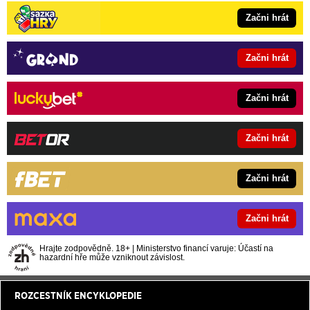
Začni hrát
Začni hrát
Začni hrát
Začni hrát
Začni hrát
Začni hrát
Hrajte zodpovědně. 18+ | Ministerstvo financí varuje: Účastí na
hazardní hře může vzniknout závislost.
ROZCESTNÍK ENCYKLOPEDIE