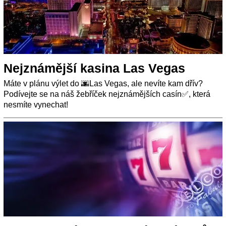
Nejznámější kasina Las Vegas
Máte v plánu výlet do 🌆Las Vegas, ale nevíte kam dřív?
Podívejte se na náš žebříček nejznámějších casín✅, která
nesmíte vynechat!