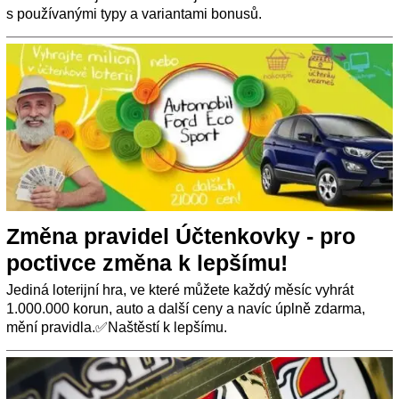
s používanými typy a variantami bonusů.
Změna pravidel Účtenkovky - pro
poctivce změna k lepšímu!
Jediná loterijní hra, ve které můžete každý měsíc vyhrát
1.000.000 korun, auto a další ceny a navíc úplně zdarma,
mění pravidla.✅Naštěstí k lepšímu.