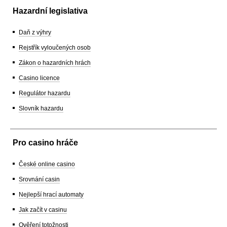
Hazardní legislativa
Daň z výhry
Rejstřík vyloučených osob
Zákon o hazardních hrách
Casino licence
Regulátor hazardu
Slovník hazardu
Pro casino hráče
České online casino
Srovnání casin
Nejlepší hrací automaty
Jak začít v casinu
Ověření totožnosti