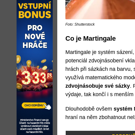
Foto: Shutterstock
Co je Martingale
Martingale je systém sázení,
potenciál zdvojnásobení vkla
hrách při sázkách na barvu, 
využívá matematického modelu
zdvojnásobuje své sázky
. 
výdaje, tak končí i s menším 
Dlouhodobě ovšem
systém 
hraní na něm zbohatnout nel