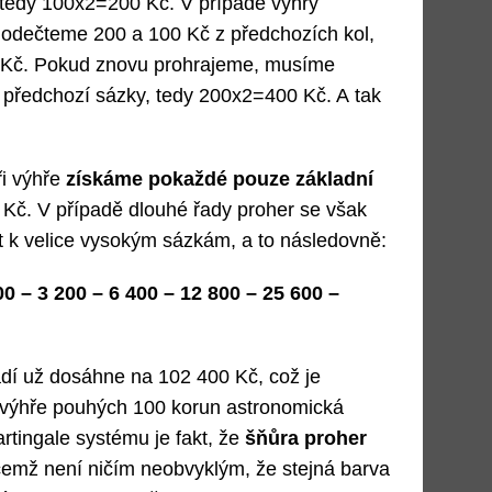
tedy 100x2=200 Kč. V případě výhry
 odečteme 200 a 100 Kč z předchozích kol,
 Kč. Pokud znovu prohrajeme, musíme
 předchozí sázky, tedy 200x2=400 Kč. A tak
ři výhře
získáme pokaždé pouze základní
 Kč. V případě dlouhé řady proher se však
k velice vysokým sázkám, a to následovně:
00 – 3 200 – 6 400 – 12 800 – 25 600 –
dí už dosáhne na 102 400 Kč, což je
 výhře pouhých 100 korun astronomická
rtingale systému je fakt, že
šňůra proher
ičemž není ničím neobvyklým, že stejná barva