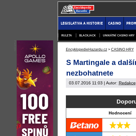
LEGISLATIVA A HISTORIE
CASINO
PROM
RULETA
BLACKJACK
UNIKÁTNÍ CASINO HRY
EncyklopedieHazardu.cz
>
CASINO HRY
S Martingale a další
nezbohatnete
03.07.2016 11:03
| Autor:
Redakce
Doporu
Hodnocení