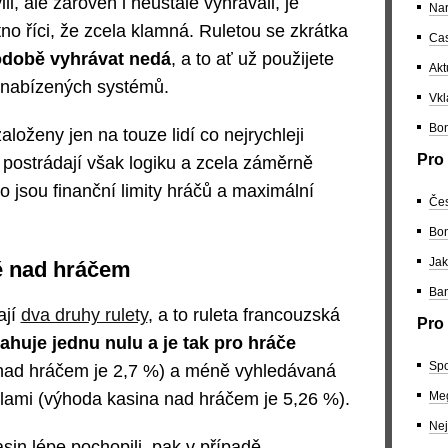
, ale zároveň i neustále vyhrávali, je
Nar
no říci, že zcela klamná. Ruletou se zkrátka
Cas
době vyhrávat nedá
, a to ať už použijete
Akt
í nabízených systémů.
Vkl
Bo
aloženy jen na touze lidí co nejrychleji
Pro
 postrádají však logiku a zcela záměrně
ko jsou finanční limity hráčů a maximální
Čes
Bon
Jak
ě nad hráčem
Ban
ají
dva druhy rulety
, a to ruleta francouzská
Pro 
ahuje jednu nulu a je tak pro hráče
Spo
nad hráčem je 2,7 %) a méně vyhledávaná
lami (výhoda kasina nad hráčem je 5,26 %).
Me
Nej
n lépe pochopili, pak v případě