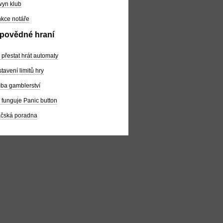
wyn klub
kce notáře
povědné hraní
 přestat hrát automaty
tavení limitů hry
ba gamblerství
 funguje Panic button
čská poradna