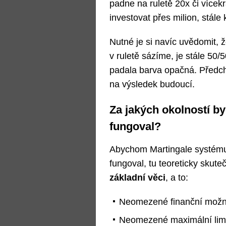
padne na ruletě 20x či vícek
investovat přes milion, stále
Nutné je si navíc uvědomit, 
v ruletě sázíme, je stále 50/
padala barva opačná. Předch
na výsledek budoucí.
Za jakých okolností by
fungoval?
Abychom Martingale systému 
fungoval, tu teoreticky skut
základní věci
, a to:
Neomezené finanční možno
Neomezené maximální limit