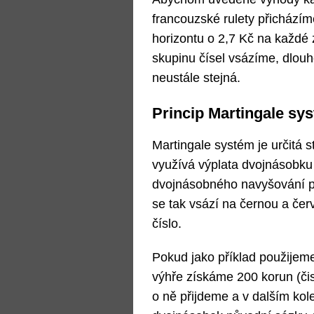
francouzské rulety přichází
horizontu o 2,7 Kč na každé z
skupinu čísel vsázíme, dlou
neustále stejná.
Princip Martingale sys
Martingale systém je určitá s
využívá výplata dvojnásobku
dvojnásobného navyšování př
se tak vsází na černou a čer
číslo.
Pokud jako příklad použijeme
výhře získáme 200 korun (čis
o ně přijdeme a v dalším kol