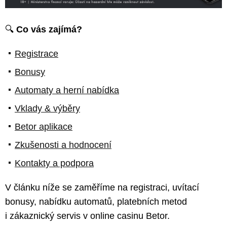
🔍
Co vás zajímá?
Registrace
Bonusy
Automaty a herní nabídka
Vklady & výběry
Betor aplikace
Zkušenosti a hodnocení
Kontakty a podpora
V článku níže se zaměříme na registraci, uvítací
bonusy, nabídku automatů, platebních metod
i zákaznický servis v online casinu Betor.