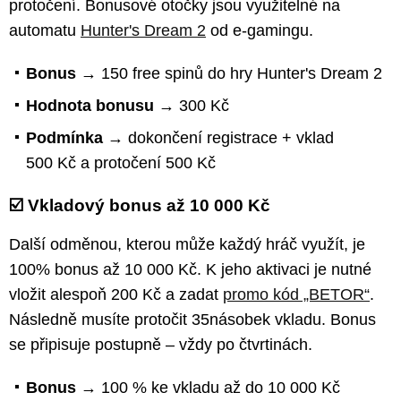
protočení. Bonusové otočky jsou využitelné na
automatu
Hunter's Dream 2
od e-gamingu.
Bonus
→ 150 free spinů do hry Hunter's Dream 2
Hodnota bonusu
→ 300 Kč
Podmínka
→ dokončení registrace + vklad
500 Kč a protočení 500 Kč
☑️ Vkladový bonus až 10 000 Kč
Další odměnou, kterou může každý hráč využít, je
100% bonus až 10 000 Kč. K jeho aktivaci je nutné
vložit alespoň 200 Kč a zadat
promo kód „BETOR“
.
Následně musíte protočit 35násobek vkladu. Bonus
se připisuje postupně – vždy po čtvrtinách.
Bonus
→ 100 % ke vkladu až do 10 000 Kč