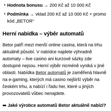
Hodnota bonusu
→ 200 Kč až 10 000 Kč
Podmínka
→ vklad 200 Kč až 10 000 Kč + promo
kód „BETOR“
Herní nabídka – výběr automatů
Betor patří mezi menší online casina, která na trhu
aktuálně působí. V nabídce najdete výhradně
automaty – live casino ani kurzové sázky zde
dostupné nejsou. Herní výběr nicméně vyniká v jiné
oblasti. Nabídka
Betor automatů
je zaměřená hlavně
na e-gaming, kterých má casino nejširší výběr na
českém trhu, a nabízí i řadu her, které u jiných
provozovatelů vůbec nenajdete.
➡️
Jaké výrobce automatů Betor aktuálně nabízí?