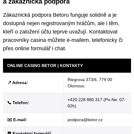
a zákaznická podpora
Zákaznická podpora Betoru funguje solidně a je
dostupná nejen registrovaným hráčům, ale i těm,
kteří o založení účtu teprve uvažují. Kontaktovat
pracovníky casina můžete e-mailem, telefonicky či
přes online formulář i chat.
ONLINE CASINO BETOR | KONTAKTY
Riegrova 373/6, 779 00
📍 Adresa:
Olomouc
+420 228 880 317 (Po-Ne: 07-
📞 Telefon:
02h)
✉️ E-mail:
podpora@betor.cz
💬 Kontaktní formulář