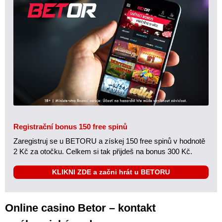
Registrační bonus 150 free spinů
Zaregistruj se u BETORU a získej 150 free spinů v hodnotě
2 Kč za otočku. Celkem si tak přijdeš na bonus 300 Kč.
KLIKNI ZDE a začni hrát u BETORU
Online casino Betor – kontakt