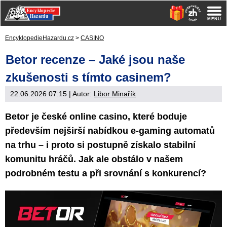
EncyklopedieHazardu.cz
>
CASINO
Betor recenze – Jaké jsou naše
zkušenosti s tímto casinem?
22.06.2026 07:15
| Autor:
Libor Minařík
Betor je české online casino, které boduje
především nejširší nabídkou e-gaming automatů
na trhu – i proto si postupně získalo stabilní
komunitu hráčů. Jak ale obstálo v našem
podrobném testu a při srovnání s konkurencí?