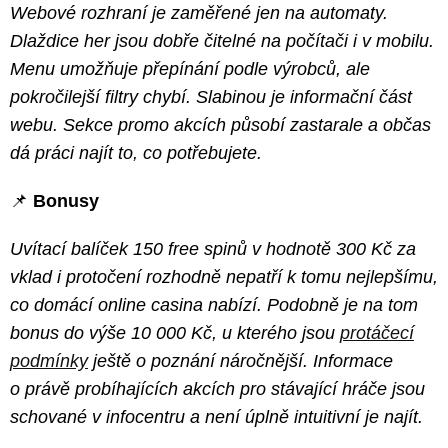
Webové rozhraní je zaměřené jen na automaty.
Dlaždice her jsou dobře čitelné na počítači i v mobilu.
Menu umožňuje přepínání podle výrobců, ale
pokročilejší filtry chybí. Slabinou je informační část
webu. Sekce promo akcích působí zastarale a občas
dá práci najít to, co potřebujete.
📌
Bonusy
Uvítací balíček 150 free spinů v hodnotě 300 Kč za
vklad i protočení rozhodně nepatří k tomu nejlepšímu,
co domácí online casina nabízí. Podobně je na tom
bonus do výše 10 000 Kč, u kterého jsou
protáčecí
podmínky
ještě o poznání náročnější. Informace
o právě probíhajících akcích pro stávající hráče jsou
schované v infocentru a není úplně intuitivní je najít.