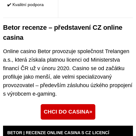
✔️ Kvalitní podpora
Betor recenze – představení CZ online
casina
Online casino Betor provozuje společnost Trelangen
a.s., která získala platnou licenci od Ministerstva
financí ČR už v únoru 2020. Casino se od začátku
profiluje jako menší, ale velmi specializovaný
provozovatel – především zásluhou úzkého propojení
s výrobcem e-gaming.
CHCI DO CASINA
BETOR | RECENZE ONLINE CASINA S CZ LICENCÍ