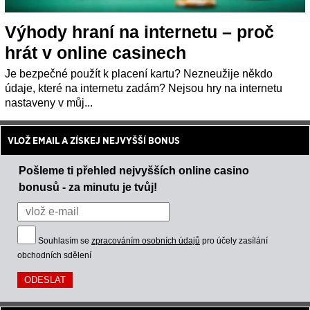
Výhody hraní na internetu – proč
hrát v online casinech
Je bezpečné použít k placení kartu? Nezneužije někdo
údaje, které na internetu zadám? Nejsou hry na internetu
nastaveny v můj...
VLOŽ EMAIL A ZÍSKEJ NEJVYŠŠÍ BONUS
Pošleme ti přehled nejvyšších online casino
bonusů - za minutu je tvůj!
Souhlasím se
zpracováním osobních údajů
pro účely zasílání
obchodních sdělení