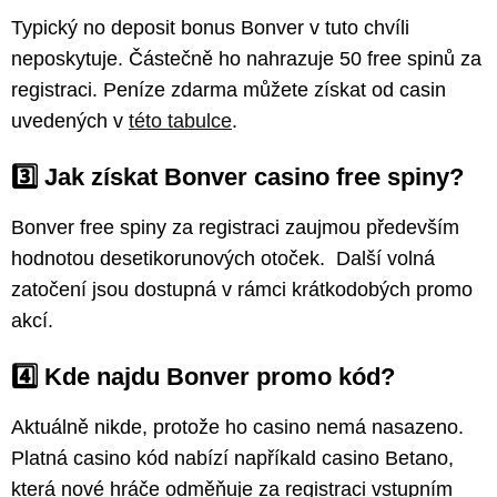
Typický no deposit bonus Bonver v tuto chvíli
neposkytuje. Částečně ho nahrazuje 50 free spinů za
registraci. Peníze zdarma můžete získat od casin
uvedených v
této tabulce
.
3️⃣ Jak získat Bonver casino free spiny?
Bonver free spiny za registraci zaujmou především
hodnotou desetikorunových otoček. Další volná
zatočení jsou dostupná v rámci krátkodobých promo
akcí.
4️⃣ Kde najdu Bonver promo kód?
Aktuálně nikde, protože ho casino nemá nasazeno.
Platná casino kód nabízí napříkald casino Betano,
která nové hráče odměňuje za registraci vstupním