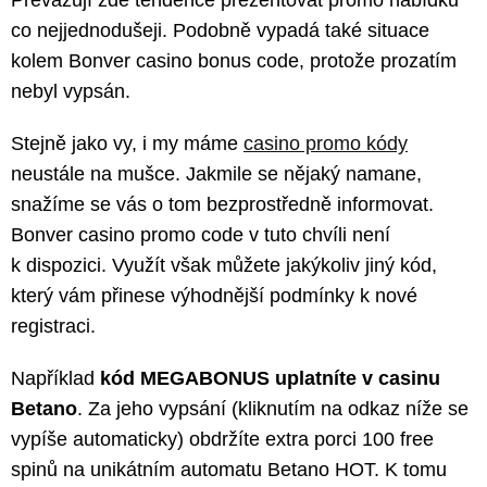
Převažují zde tendence prezentovat promo nabídku
co nejjednodušeji. Podobně vypadá také situace
kolem Bonver casino bonus code, protože prozatím
nebyl vypsán.
Stejně jako vy, i my máme
casino promo kódy
neustále na mušce. Jakmile se nějaký namane,
snažíme se vás o tom bezprostředně informovat.
Bonver casino promo code v tuto chvíli není
k dispozici. Využít však můžete jakýkoliv jiný kód,
který vám přinese výhodnější podmínky k nové
registraci.
Například
kód MEGABONUS uplatníte v casinu
Betano
. Za jeho vypsání (kliknutím na odkaz níže se
vypíše automaticky) obdržíte extra porci 100 free
spinů na unikátním automatu Betano HOT. K tomu