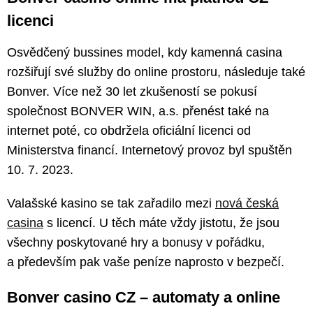
licenci
Osvědčený bussines model, kdy kamenná casina
rozšiřují své služby do online prostoru, následuje také
Bonver. Více než 30 let zkušeností se pokusí
společnost BONVER WIN, a.s. přenést také na
internet poté, co obdržela oficiální licenci od
Ministerstva financí. Internetový provoz byl spuštěn
10. 7. 2023.
Valašské kasino se tak zařadilo mezi
nová česká
casina
s licencí. U těch máte vždy jistotu, že jsou
všechny poskytované hry a bonusy v pořádku,
a především pak vaše peníze naprosto v bezpečí.
Bonver casino CZ – automaty a online