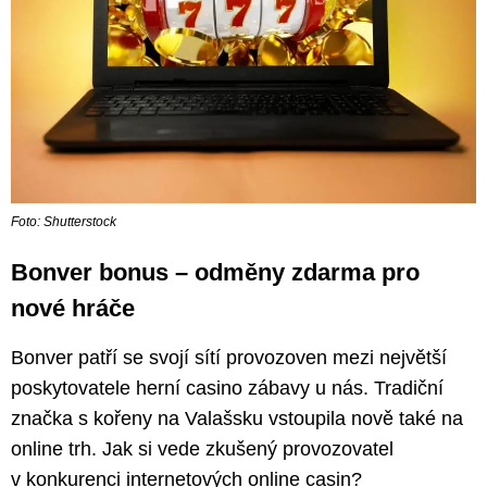
Foto: Shutterstock
Bonver bonus – odměny zdarma pro
nové hráče
Bonver patří se svojí sítí provozoven mezi největší
poskytovatele herní casino zábavy u nás. Tradiční
značka s kořeny na Valašsku vstoupila nově také na
online trh. Jak si vede zkušený provozovatel
v konkurenci internetových online casin?