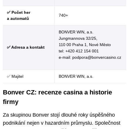
✅ Počet her
740+
a automatů
BONVER WIN, a.s.
Jungmannova 32/25,
110 00 Praha 1, Nové Město
✅ Adresa a kontakt
tel: +420 412 154 001
e-mail: podpora@bonvercasino.cz
✅ Majitel
BONVER WIN, a.s.
Bonver CZ: recenze casina a historie
firmy
Za skupinou Bonver stojí dlouhé roky úspěšného
podnikání nejen v hazardním průmyslu. Společnost