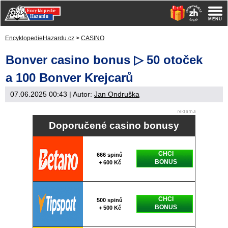
EncyklopedieHazardu.cz
>
CASINO
Bonver casino bonus ▷ 50 otoček
a 100 Bonver Krejcarů
07.06.2025 00:43
| Autor:
Jan Ondruška
Doporučené casino bonusy
CHCI
666 spinů
BONUS
+ 600 Kč
CHCI
500 spinů
BONUS
+ 500 Kč