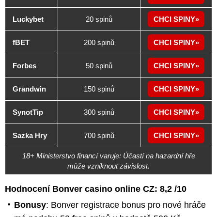
Luckybet
20 spinů
CHCI SPINY
fBET
200 spinů
CHCI SPINY
Forbes
50 spinů
CHCI SPINY
Grandwin
150 spinů
CHCI SPINY
SynotTip
300 spinů
CHCI SPINY
Sazka Hry
700 spinů
CHCI SPINY
18+ Ministerstvo financí varuje: Účastí na hazardní hře
může vzniknout závislost.
Hodnocení Bonver casino online CZ: 8,2 /10
Bonusy
: Bonver registrace bonus pro nové hráče