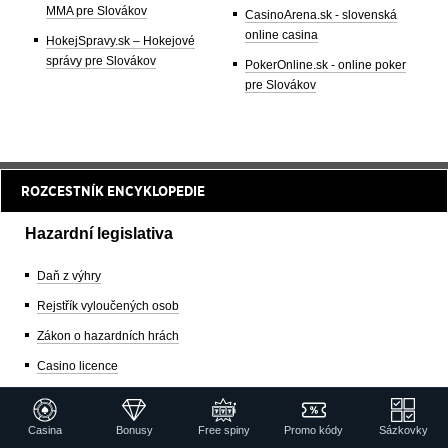
MMA pre Slovákov
CasinoArena.sk - slovenská
online casina
HokejSpravy.sk – Hokejové
správy pre Slovákov
PokerOnline.sk - online poker
pre Slovákov
ROZCESTNÍK ENCYKLOPEDIE
Hazardní legislativa
Daň z výhry
Rejstřík vyloučených osob
Zákon o hazardních hrách
Casino licence
Regulátor hazardu
Slovník hazardu
Casina
Bonusy
Free spiny
Promo kódy
Sázkovky