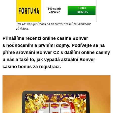
CHCI
500 spinů
BONUS
+ 500 Kč
18+ MF varuje: Účastí na hazardní hře může vzniknout
závislost.
Přinášíme recenzi online casina Bonver
s hodnocením a prvními dojmy. Podívejte se na
přímé srovnání Bonver CZ s dalšími online casiny
u nás a také to, jak vypadá aktuální Bonver
casino bonus za registraci.