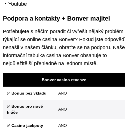
Youtube
Podpora a kontakty + Bonver majitel
Potřebujete s něčím poradit či vyřešit nějaký problém
týkající se online casina Bonver? Pokud jste odpověď
nenašli v našem článku, obraťte se na podporu. Naše
informační tabulka casina Bonver obsahuje to
nejdůležitější přehledně na jednom místě.
Bonver casino recenze
✅ Bonus bez vkladu
ANO
✅ Bonus pro nové
ANO
hráče
✅ Casino jackpoty
ANO