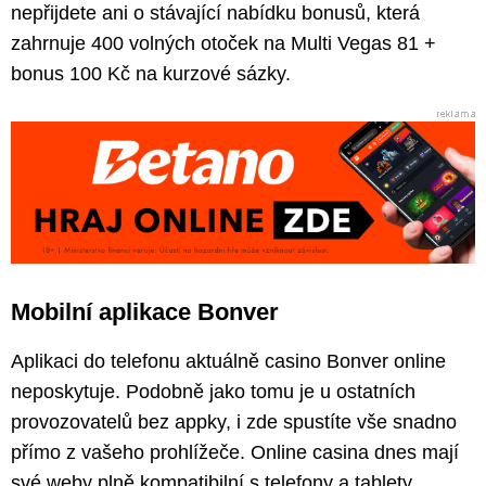
nepřijdete ani o stávající nabídku bonusů, která
zahrnuje 400 volných otoček na Multi Vegas 81 +
bonus 100 Kč na kurzové sázky.
Mobilní aplikace Bonver
Aplikaci do telefonu aktuálně casino Bonver online
neposkytuje. Podobně jako tomu je u ostatních
provozovatelů bez appky, i zde spustíte vše snadno
přímo z vašeho prohlížeče. Online casina dnes mají
své weby plně kompatibilní s telefony a tablety.