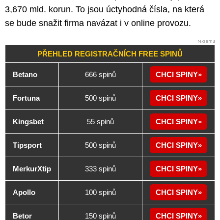
3,670 mld. korun. To jsou úctyhodná čísla, na která
se bude snažit firma navázat i v online provozu.
PŘEHLED REGISTRAČNÍCH FREE SPINŮ
Betano
666 spinů
CHCI SPINY
Fortuna
500 spinů
CHCI SPINY
Kingsbet
55 spinů
CHCI SPINY
Tipsport
500 spinů
CHCI SPINY
MerkurXtip
333 spinů
CHCI SPINY
Apollo
100 spinů
CHCI SPINY
Betor
150 spinů
CHCI SPINY