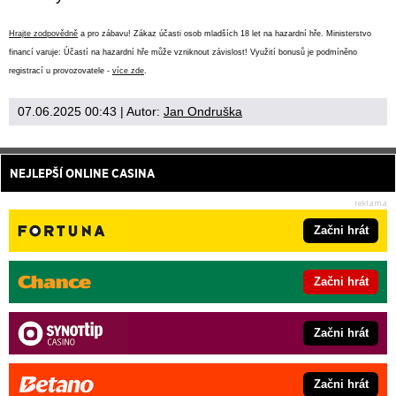
Hrajte zodpovědně
a pro zábavu! Zákaz účasti osob mladších 18 let na hazardní hře. Ministerstvo
financí varuje: Účastí na hazardní hře může vzniknout závislost! Využití bonusů je podmíněno
registrací u provozovatele -
více zde
.
07.06.2025 00:43
| Autor:
Jan Ondruška
NEJLEPŠÍ ONLINE CASINA
Začni hrát
Začni hrát
Začni hrát
Začni hrát