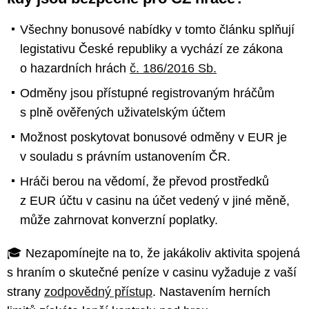
Všechny bonusové nabídky v tomto článku splňují
legistativu České republiky a vychází ze zákona
o hazardních hrách
č. 186/2016 Sb.
Odměny jsou přístupné registrovaným hráčům
s plně ověřených uživatelským účtem
Možnost poskytovat bonusové odměny v EUR je
v souladu s právním ustanovením ČR.
Hráči berou na vědomí, že převod prostředků
z EUR účtu v casinu na účet vedený v jiné měně,
může zahrnovat konverzní poplatky.
🎓 Nezapomínejte na to, že jakákoliv aktivita spojená
s hraním o skutečné peníze v casinu vyžaduje z vaší
strany
zodpovědný přístup
. Nastavením herních