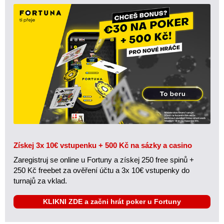
Získej 3x 10€ vstupenku + 500 Kč na sázky a casino
Zaregistruj se online u Fortuny a získej 250 free spinů +
250 Kč freebet za ověření účtu a 3x 10€ vstupenky do
turnajů za vklad.
KLIKNI ZDE a začni hrát poker u Fortuny