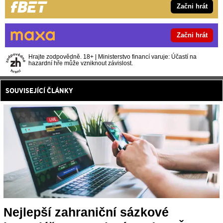
Začni hrát
Začni hrát
Hrajte zodpovědně. 18+ | Ministerstvo financí varuje: Účastí na
hazardní hře může vzniknout závislost.
SOUVISEJÍCÍ ČLÁNKY
Nejlepší zahraniční sázkové