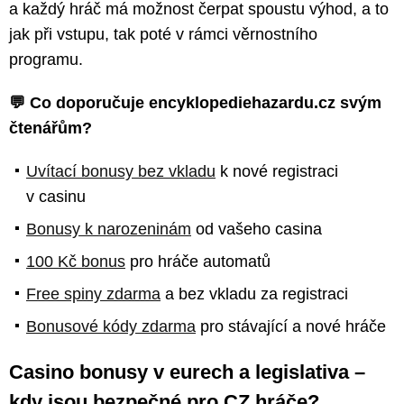
a každý hráč má možnost čerpat spoustu výhod, a to
jak při vstupu, tak poté v rámci věrnostního
programu.
💬 Co doporučuje encyklopediehazardu.cz svým
čtenářům?
Uvítací bonusy bez vkladu
k nové registraci
v casinu
Bonusy k narozeninám
od vašeho casina
100 Kč bonus
pro hráče automatů
Free spiny zdarma
a bez vkladu za registraci
Bonusové kódy zdarma
pro stávající a nové hráče
Casino bonusy v eurech a legislativa –
kdy jsou bezpečné pro CZ hráče?