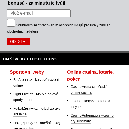
bonusů - za minutu je tvůj!
Souhlasím se
zpracováním osobních údajů
pro účely zasílání
obchodních sdělení
DALŠÍ WEBY GTO SOLUTIONS
Sportovní weby
Online casina, loterie,
poker
BetArena.cz - kurzové sázení
online
CasinoArena.cz - česká
online casina
Fight-Live.cz - MMA a bojové
sporty online
Loterie-tikety.cz - loterie a
losy online
FotbalZprávy.cz - fotbal zprávy
aktuálně
CasinoAutomaty.cz - casino
hry automaty
HokejZprávy.cz - dnešní hokej
zprávy online