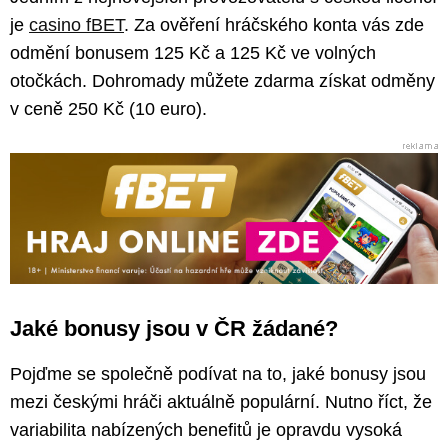
je
casino fBET
. Za ověření hráčského konta vás zde
odmění bonusem 125 Kč a 125 Kč ve volných
otočkách. Dohromady můžete zdarma získat odměny
v ceně 250 Kč (10 euro).
Jaké bonusy jsou v ČR žádané?
Pojďme se společně podívat na to, jaké bonusy jsou
mezi českými hráči aktuálně populární. Nutno říct, že
variabilita nabízených benefitů je opravdu vysoká