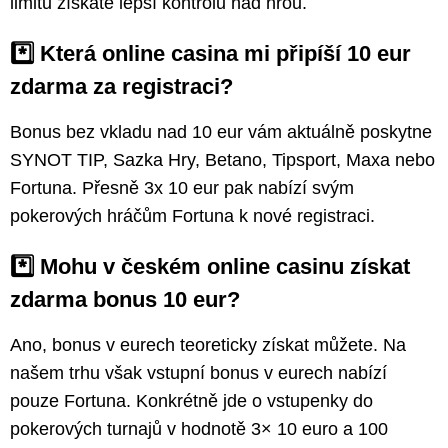
limitů získáte lepší kontrolu nad hrou.
*️⃣ Která online casina mi připíší 10 eur
zdarma za registraci?
Bonus bez vkladu nad 10 eur vám aktuálně poskytne
SYNOT TIP, Sazka Hry, Betano, Tipsport, Maxa nebo
Fortuna. Přesně 3x 10 eur pak nabízí svým
pokerových hráčům Fortuna k nové registraci.
*️⃣ Mohu v českém online casinu získat
zdarma bonus 10 eur?
Ano, bonus v eurech teoreticky získat můžete. Na
našem trhu však vstupní bonus v eurech nabízí
pouze Fortuna. Konkrétně jde o vstupenky do
pokerových turnajů v hodnotě 3× 10 euro a 100