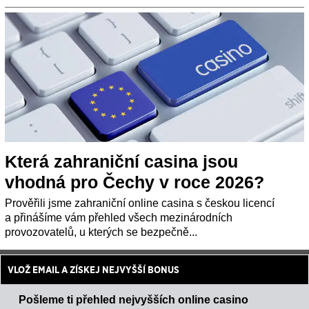
Která zahraniční casina jsou
vhodná pro Čechy v roce 2026?
Prověřili jsme zahraniční online casina s českou licencí
a přinášíme vám přehled všech mezinárodních
provozovatelů, u kterých se bezpečně...
VLOŽ EMAIL A ZÍSKEJ NEJVYŠŠÍ BONUS
Pošleme ti přehled nejvyšších online casino