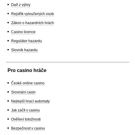
Daň z výhry
Rejstřík vyloučených osob
Zákon o hazardních hrách
Casino licence
Regulátor hazardu
Slovník hazardu
Pro casino hráče
České online casino
Srovnání casin
Nejlepší hrací automaty
Jak začít v casinu
Ověření totožnosti
Bezpečnost v casinu