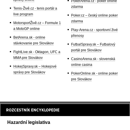
PokerArena.cz - poker online
zdarma
Tenis-Živě.cz - tenis portál a
live program
Poker.cz – český online poker
zdarma
MotorsportŽivě.cz – Formule 1
a MotoGP online
Play-Arena.cz - sportovní živé
přenosy
BetArena.sk - online
stávkovanie pre Slovákov
FutbalSpravy.sk – Futbalový
portál pre Slovákov
FightLive.sk - Oktagon, UFC a
MMA pre Slovákov
CasinoArena.sk - slovenská
online casina
HokejSpravy.sk – Hokejové
správy pre Slovákov
PokerOnline.sk - online poker
pre Slovákov
ROZCESTNÍK ENCYKLOPEDIE
Hazardní legislativa