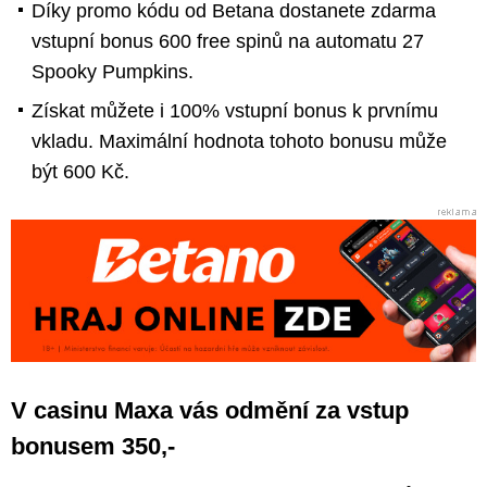
Díky promo kódu od Betana dostanete zdarma
vstupní bonus 600 free spinů na automatu 27
Spooky Pumpkins.
Získat můžete i 100% vstupní bonus k prvnímu
vkladu. Maximální hodnota tohoto bonusu může
být 600 Kč.
V casinu Maxa vás odmění za vstup
bonusem 350,-