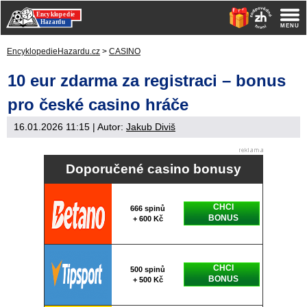
EncyklopedieHazardu.cz
>
CASINO
10 eur zdarma za registraci – bonus
pro české casino hráče
16.01.2026 11:15
| Autor:
Jakub Diviš
Doporučené casino bonusy
CHCI
666 spinů
BONUS
+ 600 Kč
CHCI
500 spinů
BONUS
+ 500 Kč