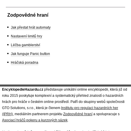
Zodpovědné hraní
Jak přestat hrát automaty
Nastavení limitů hry
Léčba gamblerství
Jak funguje Panic button
Hráčská poradna
EncyklopedieHazardu.cz
představuje unikátní online encyklopedii, která již od
roku 2015 poskytuje komplexní a systematický přehled znalostí o hazardních
hrách pro hráče v českém online prostředí. Patří do skupiny webů společnosti
GTO Solutions, s.r.o., která je členem
Institutu pro regulaci hazardních her
(IPRH)
, mediálním partnerem projektu
Zodpovědné hraní
a spolupracuje s
Asociací hráčů pokeru a kurzových sázek
.