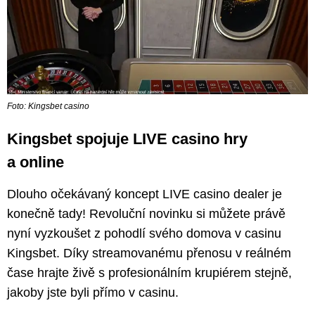
Foto: Kingsbet casino
Kingsbet spojuje LIVE casino hry
a online
Dlouho očekávaný koncept LIVE casino dealer je
konečně tady! Revoluční novinku si můžete právě
nyní vyzkoušet z pohodlí svého domova v casinu
Kingsbet. Díky streamovanému přenosu v reálném
čase hrajte živě s profesionálním krupiérem stejně,
jakoby jste byli přímo v casinu.