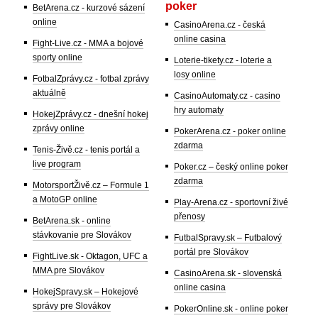
poker
BetArena.cz - kurzové sázení
online
CasinoArena.cz - česká
online casina
Fight-Live.cz - MMA a bojové
sporty online
Loterie-tikety.cz - loterie a
losy online
FotbalZprávy.cz - fotbal zprávy
aktuálně
CasinoAutomaty.cz - casino
hry automaty
HokejZprávy.cz - dnešní hokej
zprávy online
PokerArena.cz - poker online
zdarma
Tenis-Živě.cz - tenis portál a
live program
Poker.cz – český online poker
zdarma
MotorsportŽivě.cz – Formule 1
a MotoGP online
Play-Arena.cz - sportovní živé
přenosy
BetArena.sk - online
stávkovanie pre Slovákov
FutbalSpravy.sk – Futbalový
portál pre Slovákov
FightLive.sk - Oktagon, UFC a
MMA pre Slovákov
CasinoArena.sk - slovenská
online casina
HokejSpravy.sk – Hokejové
správy pre Slovákov
PokerOnline.sk - online poker