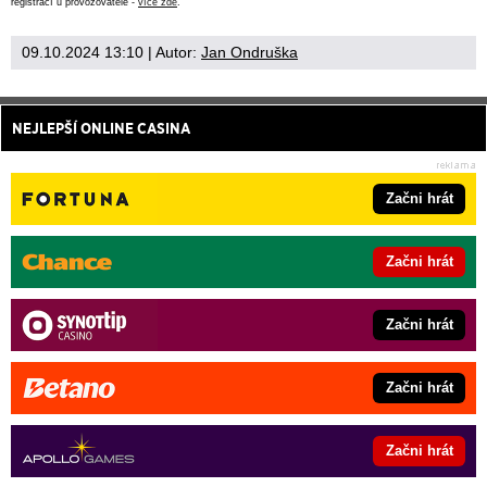
registrací u provozovatele -
více zde
.
09.10.2024 13:10
| Autor:
Jan Ondruška
NEJLEPŠÍ ONLINE CASINA
Začni hrát
Začni hrát
Začni hrát
Začni hrát
Začni hrát