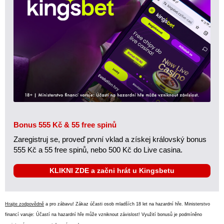
Bonus 555 Kč & 55 free spinů
Zaregistruj se, proveď první vklad a získej královský bonus
555 Kč a 55 free spinů, nebo 500 Kč do Live casina.
KLIKNI ZDE a začni hrát u Kingsbetu
Hrajte zodpovědně
a pro zábavu! Zákaz účasti osob mladších 18 let na hazardní hře. Ministerstvo
financí varuje: Účastí na hazardní hře může vzniknout závislost! Využití bonusů je podmíněno