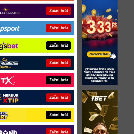
Začni hrát
Začni hrát
Začni hrát
Začni hrát
Začni hrát
Začni hrát
Začni hrát
Začni hrát