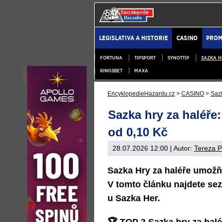
LEGISLATIVA A HISTORIE
CASINO
PROM
FORTUNA
TIPSPORT
SYNOTTIP
SAZKA H
KINGSBET
MAXA
EncyklopedieHazardu.cz
>
CASINO
>
Saz
Sazka hry za haléře
od 0,10 Kč
28.07.2026 12:00
| Autor:
Tereza P
Sazka Hry za haléře umožň
V tomto článku najdete se
u Sazka Her.