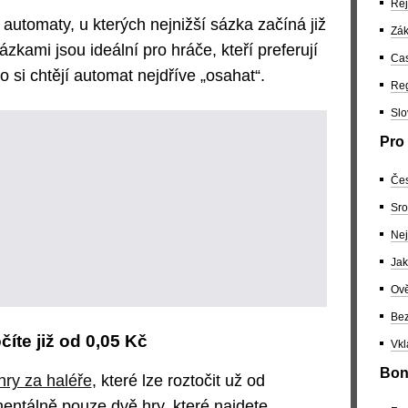
Rej
automaty, u kterých nejnižší sázka začíná již
Zák
ázkami jsou ideální pro hráče, kteří preferují
Cas
 si chtějí automat nejdříve „osahat“.
Reg
Slo
Pro
Čes
Sro
Nej
Jak
Ově
Bez
číte již od 0,05 Kč
Vkl
Bon
hry za haléře
, které lze roztočit už od
entálně pouze dvě hry, které najdete