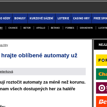
O KÓDY
BONUSY
KURZOVÉ SÁZENÍ
LOTERIE
CASINO HRY
FREE SPI
RY
CHANCE
BETOR
APOLLO
BETANO
FORBES
GRANDWIN
LUCKYB
NEJL
ka Hry
: hrajte oblíbené automaty už
eterková
ují roztočit automaty za méně než korunu.
znam všech dostupných her za haléře