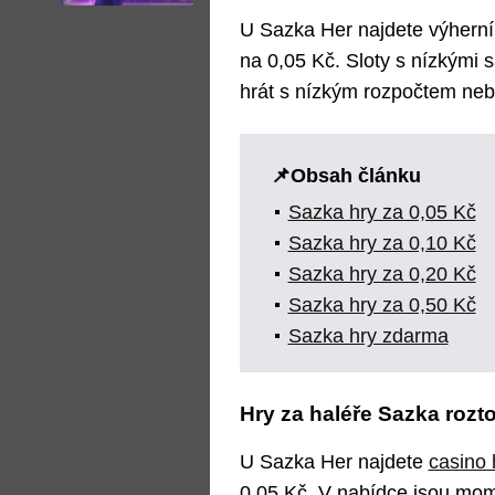
U Sazka Her najdete výherní 
na 0,05 Kč. Sloty s nízkými s
hrát s nízkým rozpočtem nebo
Obsah článku
Sazka hry za 0,05 Kč
Sazka hry za 0,10 Kč
Sazka hry za 0,20 Kč
Sazka hry za 0,50 Kč
Sazka hry zdarma
Hry za haléře Sazka rozto
U Sazka Her najdete
casino 
0,05 Kč. V nabídce jsou mom