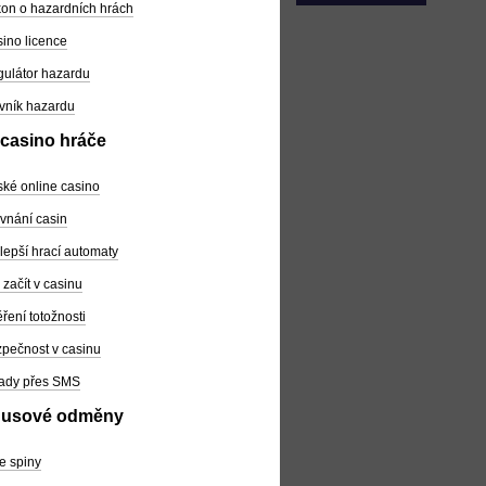
on o hazardních hrách
ino licence
ulátor hazardu
vník hazardu
 casino hráče
ké online casino
vnání casin
lepší hrací automaty
 začít v casinu
ření totožnosti
pečnost v casinu
ady přes SMS
usové odměny
e spiny