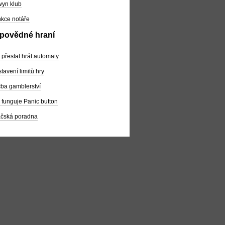
wyn klub
kce notáře
povědné hraní
 přestat hrát automaty
tavení limitů hry
ba gamblerství
 funguje Panic button
čská poradna