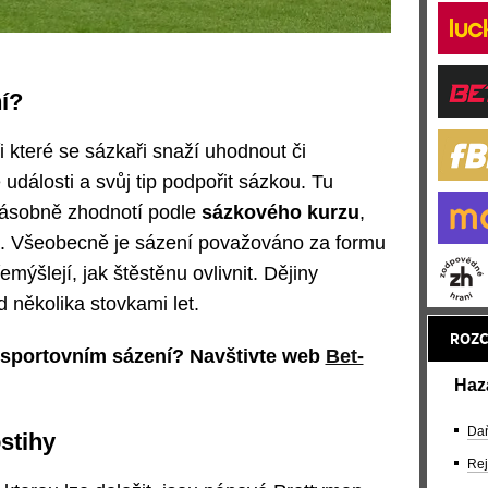
í?
i které se sázkaři snaží uhodnout či
dálosti a svůj tip podpořit sázkou. Tu
násobně zhodnotí podle
sázkového kurzu
,
a. Všeobecně je sázení považováno za formu
řemýšlejí, jak štěstěnu ovlivnit. Dějiny
 několika stovkami let.
ROZC
 sportovním sázení? Navštivte web
Bet-
Haza
Daň
stihy
Rej