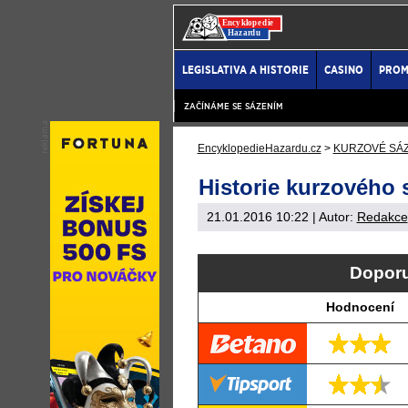
LEGISLATIVA A HISTORIE
CASINO
PROM
ZAČÍNÁME SE SÁZENÍM
EncyklopedieHazardu.cz
>
KURZOVÉ SÁZ
Historie kurzového 
21.01.2016 10:22
| Autor:
Redakce
Doporu
Hodnocení