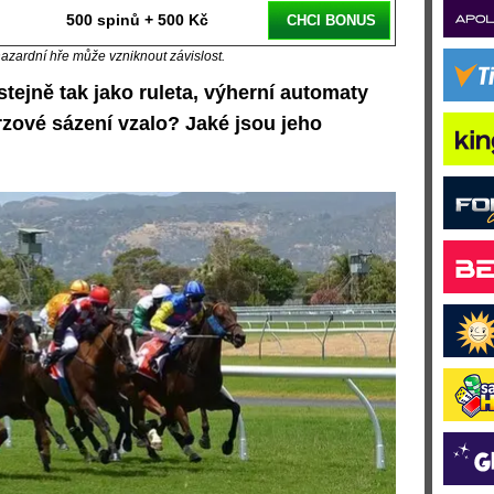
500 spinů + 500 Kč
CHCI BONUS
hazardní hře může vzniknout závislost.
tejně tak jako ruleta, výherní automaty
rzové sázení vzalo? Jaké jsou jeho