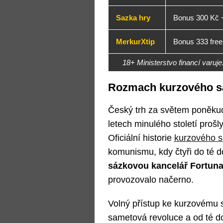
Sazka hry
Bonus 300 Kč 
MerkurXtip
Bonus 333 free
18+ Ministerstvo financí varuj
Rozmach kurzového sá
Český trh za světem poněkud
letech minulého století pro
Oficiální historie
kurzového s
komunismu, kdy čtyři do té d
sázkovou kancelář Fortun
provozovalo načerno.
Volný přístup ke kurzovému 
sametová revoluce a od té d