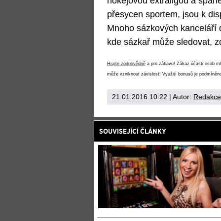
hokejovou extraligou a špan
přesycen sportem, jsou k dis
Mnoho sázkových kanceláří 
kde sázkař může sledovat, zd
Hrajte zodpovědně
a pro zábavu! Zákaz účasti osob mlad
může vzniknout závislost! Využití bonusů je podmíněno
21.01.2016 10:22
| Autor:
Redakce
SOUVISEJÍCÍ ČLÁNKY