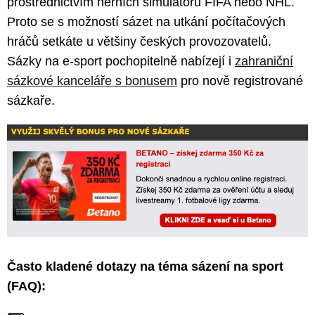
prostřednictvím herních simulátorů FIFA nebo NHL.
Proto se s možností sázet na utkání počítačových
hráčů setkáte u většiny českých provozovatelů.
Sázky na e-sport pochopitelně nabízejí i
zahraniční
sázkové kanceláře s bonusem
pro nově registrované
sázkaře.
Často kladené dotazy na téma sázení na sport
(FAQ):