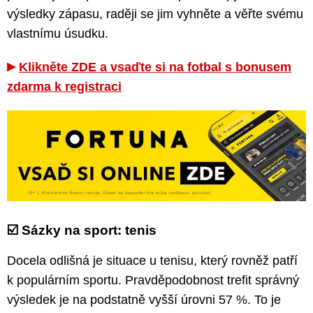
výsledky zápasu, raději se jim vyhněte a věřte svému
vlastnímu úsudku.
Klikněte ZDE a vsaďte si na fotbal s bonusem
zdarma k registraci
☑️ Sázky na sport: tenis
Docela odlišná je situace u tenisu, který rovněž patří
k populárním sportu. Pravděpodobnost trefit správný
výsledek je na podstatně vyšší úrovni 57 %. To je