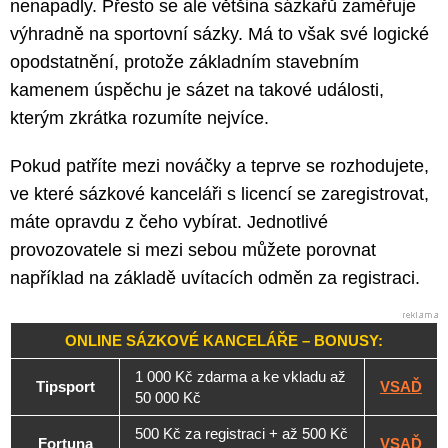
nenapadly. Přesto se ale většina sázkařů zaměřuje
výhradně na sportovní sázky. Má to však své logické
opodstatnění, protože základním stavebním
kamenem úspěchu je sázet na takové události,
kterým zkrátka rozumíte nejvíce.
Pokud patříte mezi nováčky a teprve se rozhodujete,
ve které sázkové kanceláři s licencí se zaregistrovat,
máte opravdu z čeho vybírat. Jednotlivé
provozovatele si mezi sebou můžete porovnat
například na základě uvítacích odměn za registraci.
ONLINE SÁZKOVÉ KANCELÁŘE – BONUSY:
1 000 Kč zdarma a ke vkladu až
Tipsport
VSAĎ
50 000 Kč
500 Kč za registraci + až 500 Kč
Fortuna
VSAĎ