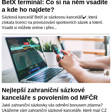
BetX terminál: Co si na něm vsadíte
a kde ho najdete?
Sázková kancelář BetX je sázkovou kanceláří✔️, která
získala licenci na provozování sportovních sázek a loterií.
Vsadit si můžete online i přes...
Nejlepší zahraniční sázkové
kanceláře s povolením od MFČR
Jaké zahraniční sázkovky vás odmění bonusem zdarma?
Ukážeme vám zahraniční sázkové kanceláře, které mají CZ