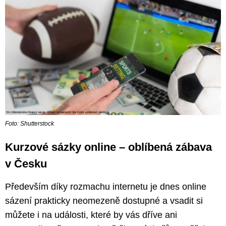
Foto: Shutterstock
Kurzové sázky online – oblíbená zábava
v Česku
Především díky rozmachu internetu je dnes online
sázení prakticky neomezeně dostupné a vsadit si
můžete i na události, které by vás dříve ani