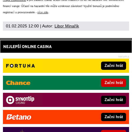
financí varuje: Účastí na hazardní hře může vzniknout závislost! Využití bonusů je podmíněno
registrací u provozovatele -
více zde
.
01.02.2025 12:00
| Autor:
Libor Minařík
NEJLEPŠÍ ONLINE CASINA
Začni hrát
Začni hrát
Začni hrát
Začni hrát