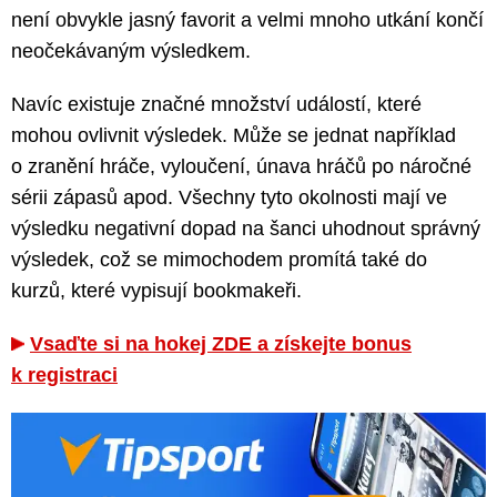
není obvykle jasný favorit a velmi mnoho utkání končí
neočekávaným výsledkem.
Navíc existuje značné množství událostí, které
mohou ovlivnit výsledek. Může se jednat například
o zranění hráče, vyloučení, únava hráčů po náročné
sérii zápasů apod. Všechny tyto okolnosti mají ve
výsledku negativní dopad na šanci uhodnout správný
výsledek, což se mimochodem promítá také do
kurzů, které vypisují bookmakeři.
Vsaďte si na hokej ZDE a získejte bonus
k registraci