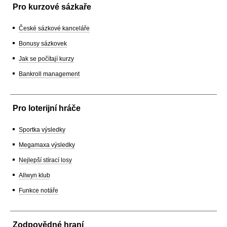
Pro kurzové sázkaře
České sázkové kanceláře
Bonusy sázkovek
Jak se počítají kurzy
Bankroll management
Pro loterijní hráče
Sportka výsledky
Megamaxa výsledky
Nejlepší stírací losy
Allwyn klub
Funkce notáře
Zodpovědné hraní