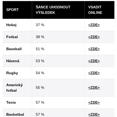
ŠANCE UHODNOUT
VSADIT
SPORT
VÝSLEDEK
ONLINE
Hokej
37 %
«ZDE»
Fotbal
38 %
«ZDE»
Baseball
51 %
«ZDE»
Házená
53 %
«ZDE»
Rugby
54 %
«ZDE»
Americký
55 %
«ZDE»
fotbal
Tenis
57 %
«ZDE»
Basketbal
57 %
«ZDE»