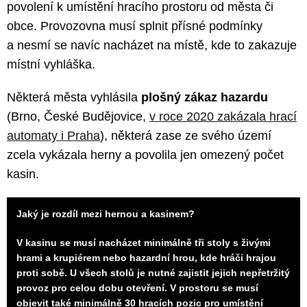
povolení k umístění hracího prostoru od města či
obce. Provozovna musí splnit přísné podmínky
a nesmí se navíc nacházet na místě, kde to zakazuje
místní vyhláška.
Některá města vyhlásila
plošný zákaz hazardu
(Brno, České Budějovice,
v roce 2020 zakázala hrací
automaty i Praha
), některá zase ze svého území
zcela vykázala herny a povolila jen omezený počet
kasin.
Jaký je rozdíl mezi hernou a kasinem?
V kasinu se musí nacházet minimálně tři stoly s živými
hrami a krupiérem nebo hazardní hrou, kde hráči hrajou
proti sobě. U všech stolů je nutné zajistit jejich nepřetržitý
provoz pro celou dobu otevření. V prostoru se musí
objevit také minimálně 30 hracích pozic pro umístění