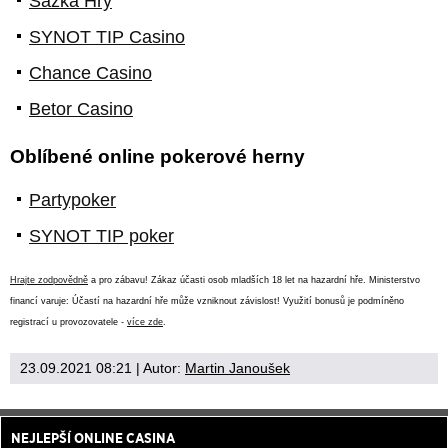
Sazka Hry
SYNOT TIP Casino
Chance Casino
Betor Casino
Oblíbené online pokerové herny
Partypoker
SYNOT TIP poker
Hrajte zodpovědně
a pro zábavu! Zákaz účasti osob mladších 18 let na hazardní hře. Ministerstvo
financí varuje: Účastí na hazardní hře může vzniknout závislost! Využití bonusů je podmíněno
registrací u provozovatele -
více zde
.
23.09.2021 08:21
| Autor:
Martin Janoušek
NEJLEPŠÍ ONLINE CASINA