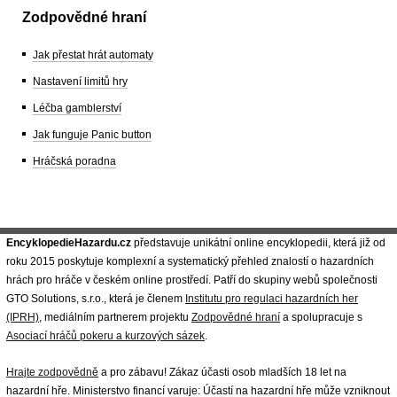
Zodpovědné hraní
Jak přestat hrát automaty
Nastavení limitů hry
Léčba gamblerství
Jak funguje Panic button
Hráčská poradna
EncyklopedieHazardu.cz
představuje unikátní online encyklopedii, která již od
roku 2015 poskytuje komplexní a systematický přehled znalostí o hazardních
hrách pro hráče v českém online prostředí. Patří do skupiny webů společnosti
GTO Solutions, s.r.o., která je členem
Institutu pro regulaci hazardních her
(IPRH)
, mediálním partnerem projektu
Zodpovědné hraní
a spolupracuje s
Asociací hráčů pokeru a kurzových sázek
.
Hrajte zodpovědně
a pro zábavu! Zákaz účasti osob mladších 18 let na
hazardní hře. Ministerstvo financí varuje: Účastí na hazardní hře může vzniknout