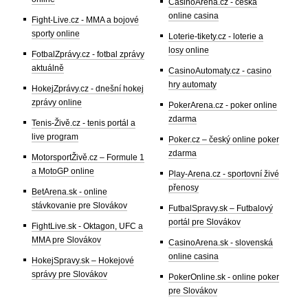
CasinoArena.cz - česká
online casina
Fight-Live.cz - MMA a bojové
sporty online
Loterie-tikety.cz - loterie a
losy online
FotbalZprávy.cz - fotbal zprávy
aktuálně
CasinoAutomaty.cz - casino
hry automaty
HokejZprávy.cz - dnešní hokej
zprávy online
PokerArena.cz - poker online
zdarma
Tenis-Živě.cz - tenis portál a
live program
Poker.cz – český online poker
zdarma
MotorsportŽivě.cz – Formule 1
a MotoGP online
Play-Arena.cz - sportovní živé
přenosy
BetArena.sk - online
stávkovanie pre Slovákov
FutbalSpravy.sk – Futbalový
portál pre Slovákov
FightLive.sk - Oktagon, UFC a
MMA pre Slovákov
CasinoArena.sk - slovenská
online casina
HokejSpravy.sk – Hokejové
správy pre Slovákov
PokerOnline.sk - online poker
pre Slovákov