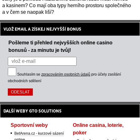
a kasinem? Co mají oba typy herního prostoru společného
a v čem se naopak liší?
VLOŽ EMAIL A ZÍSKEJ NEJVYŠŠÍ BONUS
Pošleme ti přehled nejvyšších online casino
bonusů - za minutu je tvůj!
Souhlasím se
zpracováním osobních údajů
pro účely zasílání
obchodních sdělení
DALŠÍ WEBY GTO SOLUTIONS
Sportovní weby
Online casina, loterie,
poker
BetArena.cz - kurzové sázení
online