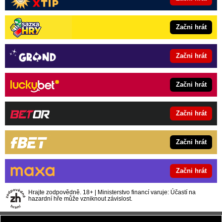
Začni hrát
Začni hrát
Začni hrát
Začni hrát
Začni hrát
Začni hrát
Hrajte zodpovědně. 18+ | Ministerstvo financí varuje: Účastí na
hazardní hře může vzniknout závislost.