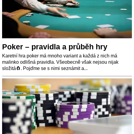
Poker – pravidla a průběh hry
Karetní hra poker má mnoho variant a každá z nich má
malinko odlišná pravidla. Všeobecně však nejsou nijak
složitá🧲. Pojďme se s nimi seznámit a...