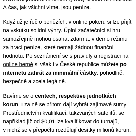
A čas, jak všichni víme, jsou peníze.
Když už je řeč o penězích, v online pokeru si lze přijít
na vskutku solidní výhry. Úplní začátečníci si hru
samozřejmě mohou osahat zdarma, v demo režimu
za hrací peníze, které nemají žádnou finanční
hodnotu. Po seznámení se s pravidly a
registraci na
online herně
si však i v České republice můžete
po
internetu zahrát za minimální částky
, pohodlně,
bezpečně a zcela legálně.
Bavíme se o
centech, respektive jednotkách
korun
. I za ně se přitom dají vyhrát zajímavé sumy.
Prostřednictvím kvalifikací, takzvaných satelitů, se
například již od $0,01 lze kvalifikovat do turnajů,
v nichž se v přepočtu rozdělují desítky milionů korun.