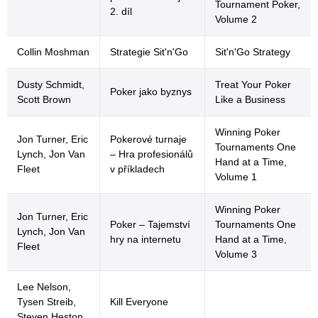
Tournament Poker,
2. díl
Volume 2
Collin Moshman
Strategie Sit'n'Go
Sit'n'Go Strategy
Dusty Schmidt,
Treat Your Poker
Poker jako byznys
Scott Brown
Like a Business
Winning Poker
Jon Turner, Eric
Pokerové turnaje
Tournaments One
Lynch, Jon Van
– Hra profesionálů
Hand at a Time,
Fleet
v příkladech
Volume 1
Winning Poker
Jon Turner, Eric
Poker – Tajemství
Tournaments One
Lynch, Jon Van
hry na internetu
Hand at a Time,
Fleet
Volume 3
Lee Nelson,
Tysen Streib,
Kill Everyone
Steven Heston