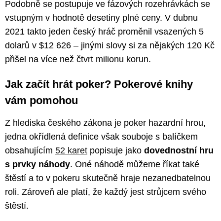
Podobně se postupuje ve fázových rozehrávkách se
vstupným v hodnotě desetiny plné ceny. V dubnu
2021 takto jeden český hráč proměnil vsazených 5
dolarů v $12 626 – jinými slovy si za nějakých 120 Kč
přišel na více než čtvrt milionu korun.
Jak začít hrát poker? Pokerové knihy
vám pomohou
Z hlediska českého zákona je poker hazardní hrou,
jedna okřídlená definice však souboje s balíčkem
obsahujícím
52 karet
popisuje jako
dovednostní hru
s prvky náhody
. Oné náhodě můžeme říkat také
štěstí a to v pokeru skutečně hraje nezanedbatelnou
roli. Zároveň ale platí, že každý jest strůjcem svého
štěstí.