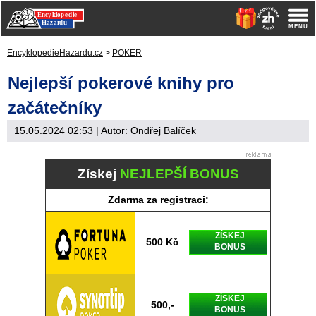
EncyklopedieHazardu.cz
>
POKER
Nejlepší pokerové knihy pro
začátečníky
15.05.2024 02:53
| Autor:
Ondřej Balíček
Získej
NEJLEPŠÍ BONUS
Zdarma za registraci:
ZÍSKEJ
500 Kč
BONUS
ZÍSKEJ
500,-
BONUS