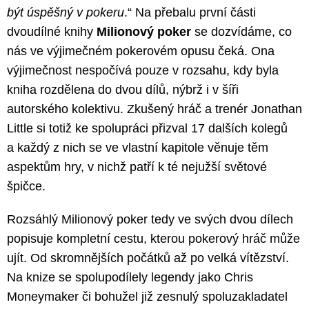
být úspěšný v pokeru
.“ Na přebalu první části
dvoudílné knihy
Milionový poker
se dozvídáme, co
nás ve výjimečném pokerovém opusu čeká. Ona
výjimečnost nespočívá pouze v rozsahu, kdy byla
kniha rozdělena do dvou dílů, nýbrž i v šíři
autorského kolektivu. Zkušený hráč a trenér Jonathan
Little si totiž ke spolupráci přizval 17 dalších kolegů
a každý z nich se ve vlastní kapitole věnuje těm
aspektům hry, v nichž patří k té nejužší světové
špičce.
Rozsáhlý Milionový poker tedy ve svých dvou dílech
popisuje kompletní cestu, kterou pokerový hráč může
ujít. Od skromnějších počátků až po velká vítězství.
Na knize se spolupodílely legendy jako Chris
Moneymaker či bohužel již zesnulý spoluzakladatel