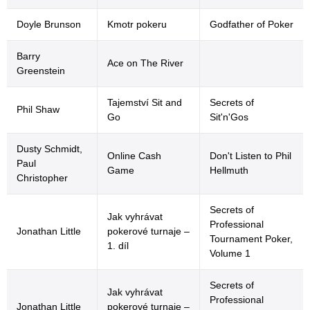
Doyle Brunson
Kmotr pokeru
Godfather of Poker
Barry
Ace on The River
Greenstein
Tajemství Sit and
Secrets of
Phil Shaw
Go
Sit'n'Gos
Dusty Schmidt,
Online Cash
Don't Listen to Phil
Paul
Game
Hellmuth
Christopher
Secrets of
Jak vyhrávat
Professional
Jonathan Little
pokerové turnaje –
Tournament Poker,
1. díl
Volume 1
Secrets of
Jak vyhrávat
Professional
Jonathan Little
pokerové turnaje –