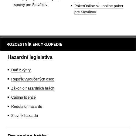
správy pre Slovákov
PokerOnline.sk - online poker
pre Slovákov
ROZCESTNÍK ENCYKLOPEDIE
Hazardní legislativa
Daň z výhry
Rejstřík vyloučených osob
Zákon o hazardních hrách
Casino licence
Regulátor hazardu
Slovník hazardu