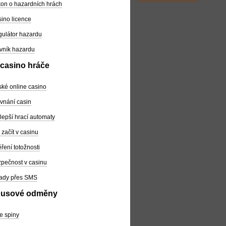
on o hazardních hrách
ino licence
ulátor hazardu
vník hazardu
 casino hráče
ké online casino
vnání casin
lepší hrací automaty
 začít v casinu
ření totožnosti
pečnost v casinu
ady přes SMS
usové odměny
e spiny