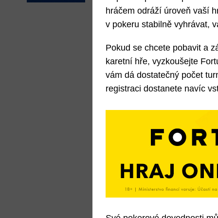
hráčem odráží úroveň vaší hry
v pokeru stabilně vyhrávat, 
Pokud se chcete pobavit a zá
karetní hře, vyzkoušejte For
vám dá dostatečný počet turn
registraci dostanete navíc v