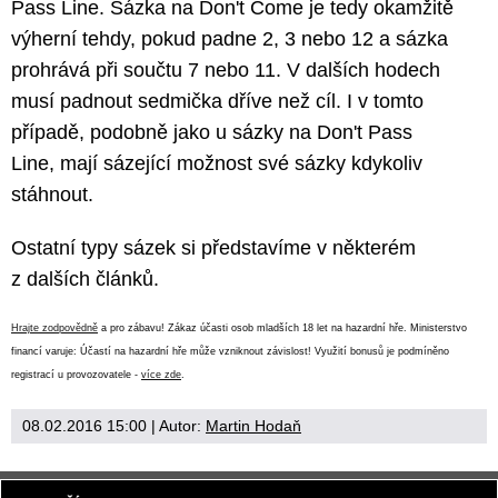
Pass Line. Sázka na Don't Come je tedy okamžitě
výherní tehdy, pokud padne 2, 3 nebo 12 a sázka
prohrává při součtu 7 nebo 11. V dalších hodech
musí padnout sedmička dříve než cíl. I v tomto
případě, podobně jako u sázky na Don't Pass
Line, mají sázející možnost své sázky kdykoliv
stáhnout.
Ostatní typy sázek si představíme v některém
z dalších článků.
Hrajte zodpovědně
a pro zábavu! Zákaz účasti osob mladších 18 let na hazardní hře. Ministerstvo
financí varuje: Účastí na hazardní hře může vzniknout závislost! Využití bonusů je podmíněno
registrací u provozovatele -
více zde
.
08.02.2016 15:00
| Autor:
Martin Hodaň