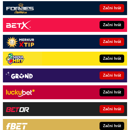
Začni hrát
Začni hrát
Začni hrát
Začni hrát
Začni hrát
Začni hrát
Začni hrát
Začni hrát