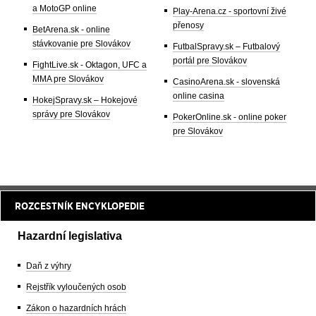
a MotoGP online
Play-Arena.cz - sportovní živé
přenosy
BetArena.sk - online
stávkovanie pre Slovákov
FutbalSpravy.sk – Futbalový
portál pre Slovákov
FightLive.sk - Oktagon, UFC a
MMA pre Slovákov
CasinoArena.sk - slovenská
online casina
HokejSpravy.sk – Hokejové
správy pre Slovákov
PokerOnline.sk - online poker
pre Slovákov
ROZCESTNÍK ENCYKLOPEDIE
Hazardní legislativa
Daň z výhry
Rejstřík vyloučených osob
Zákon o hazardních hrách