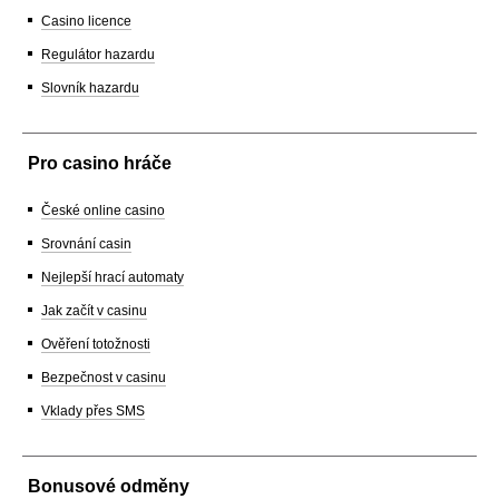
Casino licence
Regulátor hazardu
Slovník hazardu
Pro casino hráče
České online casino
Srovnání casin
Nejlepší hrací automaty
Jak začít v casinu
Ověření totožnosti
Bezpečnost v casinu
Vklady přes SMS
Bonusové odměny