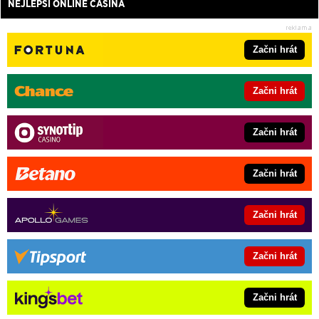
NEJLEPŠÍ ONLINE CASINA
Začni hrát
Začni hrát
Začni hrát
Začni hrát
Začni hrát
Začni hrát
Začni hrát