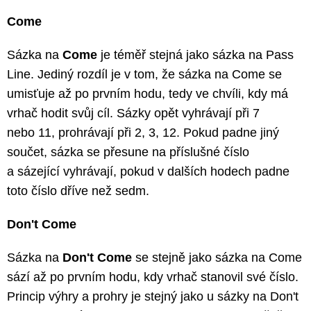
Come
Sázka na
Come
je téměř stejná jako sázka na Pass
Line. Jediný rozdíl je v tom, že sázka na Come se
umisťuje až po prvním hodu, tedy ve chvíli, kdy má
vrhač hodit svůj cíl. Sázky opět vyhrávají při 7
nebo 11, prohrávají při 2, 3, 12. Pokud padne jiný
součet, sázka se přesune na příslušné číslo
a sázející vyhrávají, pokud v dalších hodech padne
toto číslo dříve než sedm.
Don't Come
Sázka na
Don't Come
se stejně jako sázka na Come
sází až po prvním hodu, kdy vrhač stanovil své číslo.
Princip výhry a prohry je stejný jako u sázky na Don't