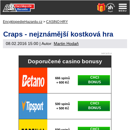
EncyklopedieHazardu.cz
>
CASINO HRY
Craps - nejznámější kostková hra
08.02.2016 15:00
| Autor:
Martin Hodaň
Doporučené casino bonusy
CHCI
666 spinů
BONUS
+ 600 Kč
CHCI
500 spinů
BONUS
+ 500 Kč
CHCI
500 spinů