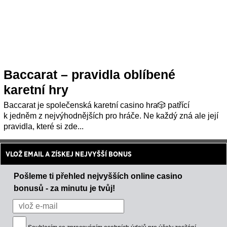
Baccarat – pravidla oblíbené
karetní hry
Baccarat je společenská karetní casino hra🎲 patřící
k jedněm z nejvýhodnějších pro hráče. Ne každý zná ale její
pravidla, které si zde...
VLOŽ EMAIL A ZÍSKEJ NEJVYŠŠÍ BONUS
Pošleme ti přehled nejvyšších online casino
bonusů - za minutu je tvůj!