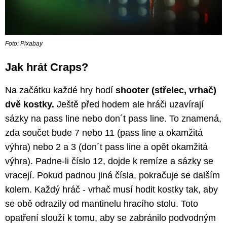
Foto: Pixabay
Jak hrát Craps?
Na začátku každé hry hodí
shooter (střelec, vrhač)
dvě kostky.
Ještě před hodem ale hráči uzavírají
sázky na pass line nebo don´t pass line. To znamená,
zda součet bude 7 nebo 11 (pass line a okamžitá
výhra) nebo 2 a 3 (don´t pass line a opět okamžitá
výhra). Padne-li číslo 12, dojde k remíze a sázky se
vracejí. Pokud padnou jiná čísla, pokračuje se dalším
kolem. Každý hráč - vrhač musí hodit kostky tak, aby
se obě odrazily od mantinelu hracího stolu. Toto
opatření slouží k tomu, aby se zabránilo podvodným