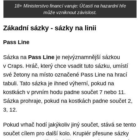
18+ Ministerstvo financí varuje: Účastí na hazardní hře
může vzniknout závislost.
Zákadní sázky - sázky na linii
Pass Line
Sázka na
Pass Line
je nejvýznamnější sázkou
v Craps. Hráč, který chce vsadit tuto sázku, umístí
své žetony na místo označené Pass Line na hrací
tabuli. Tato sázka je ihned výherní, pokud na
kostkách v prvním hodu padne součet 7 nebo 11.
Sázka prohraje, pokud na kostkách padne součet 2,
3, 12.
Pokud vrhač hodí jakýkoliv jiný součet, stává se tento
součet cílem pro další kolo. Krupiér přesune sázky