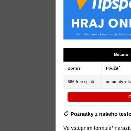
Betano 
Bonus
Použití
666 free spinů
automaty + k
C
📋
Poznatky z našeho test
Ve vstupním formulář narazí