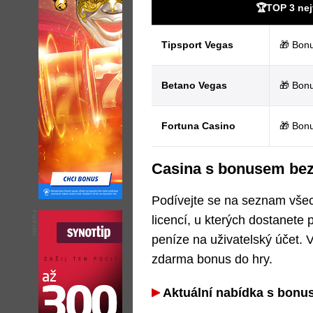
🏆TOP 3 ne
Tipsport Vegas
🎁 Bon
Betano Vegas
🎁 Bon
Fortuna Casino
🎁 Bon
Casina s bonusem bez 
Podívejte se na seznam všec
licencí, u kterých dostanete
peníze na uživatelský účet. V
zdarma bonus do hry.
Aktuální nabídka s bonus