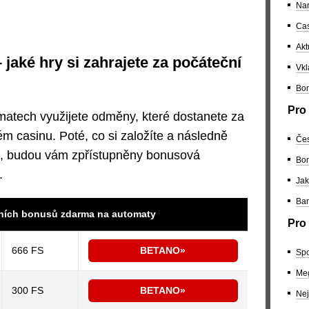
Nar
Cas
Akt
jaké hry si zahrajete za počáteční
Vkl
Bo
Pro
matech využijete odměny, které dostanete za
ém casinu. Poté, co si založíte a následně
Čes
to, budou vám zpřístupněny bonusová
Bon
.
Jak
Ban
ních bonusů zdarma na automaty
Pro 
666 FS
BETANO
Spo
Me
300 FS
BETANO
Nej