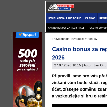
LEGISLATIVA A HISTORIE
CASINO
PROM
CASINO BONUSY ZA REGISTRACI
CASINO BONUS
EncyklopedieHazardu.cz
>
Bonusy
Casino bonus za reg
2026
27.07.2026 10:15
| Autor:
Jan Ond
Připravili jsme pro vás př
získání vám bude stačit reg
účet, získejte odměnu zdar
a vyzkoušejte si hru o reál