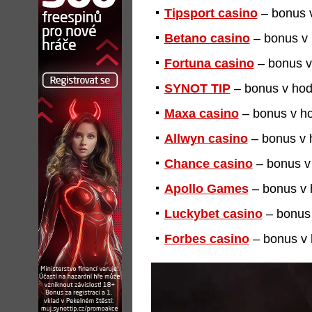
Tipsport casino
– bonus v
Betano casino
– bonus v 
Fortuna casino
– bonus v
SYNOT TIP
– bonus v hod
Maxa casino
– bonus v ho
Allwyn casino
– bonus v 
Chance casino
– bonus v 
Apollo Games
– bonus v 
Luckybet casino
– bonus 
Forbes casino
– bonus v 