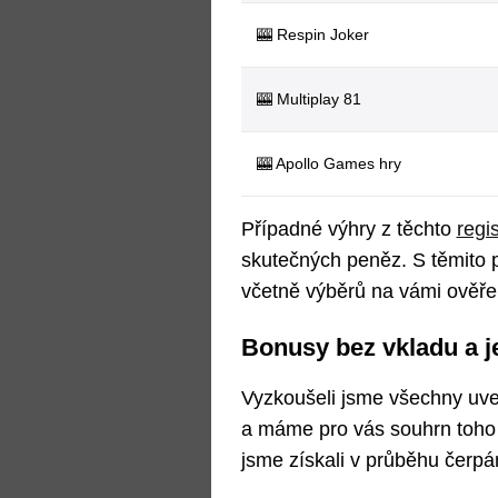
🎰 Respin Joker
🎰 Multiplay 81
🎰 Apollo Games hry
Případné výhry z těchto
regi
skutečných peněz. S těmito p
včetně výběrů na vámi ověře
Bonusy bez vkladu a je
Vyzkoušeli jsme všechny uv
a máme pro vás souhrn toho n
jsme získali v průběhu čerp