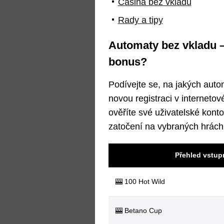
Casina bez vkladu
Rady a tipy
Automaty bez vkladu – 
bonus?
Podívejte se, na jakých auto
novou registraci v internetov
ověříte své uživatelské kon
zatočení na vybraných hrách
Přehled vstup
🎰 100 Hot Wild
🎰 Betano Cup