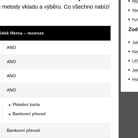
Nej
je metody vkladu a výběru. Co všechno nabízí
All
Fun
Zod
ědek Herna – recenze
Jak
ANO
Nas
Léč
ANO
Jak
ANO
Hrá
ANO
Platební karta
Bankovní převod
Bankovní převod