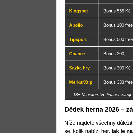
Kingsbet
Bonus 555 Kč +
Apollo
Bonus 100 free
Tipsport
Bonus 500 free
Chance
Bonus 200,-
Sazka hry
Bonus 300 Kč 
MerkurXtip
Bonus 333 free
18+ Ministerstvo financí varuj
Dědek herna 2026 – zá
Níže najdete všechny důleži
se, kolik nabízí her,
jak je 